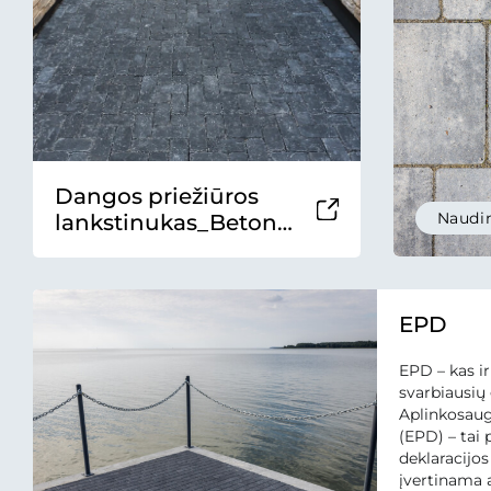
Dangos priežiūros
Naudin
lankstinukas_Betono
mozaika 2025
EPD
EPD – kas ir
svarbiausi
Aplinkosaug
(EPD) – tai
deklaracijos
įvertinama 