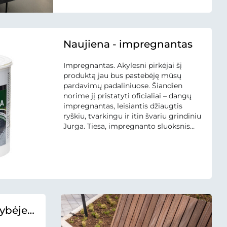
Betono mozaika logotipu, tad tikime,
kad ją rasti bus paprasta. Atkreipiame
dėmesį,...
Naujiena - impregnantas
Impregnantas. Akylesni pirkėjai šį
produktą jau bus pastebėję mūsų
pardavimų padaliniuose. Šiandien
norime jį pristatyti oficialiai – dangų
impregnantas, leisiantis džiaugtis
ryškiu, tvarkingu ir itin švariu grindiniu
Jurga. Tiesa, impregnanto sluoksnis
dėvisi priklausomai nuo dangos
eksploatavimo intensyvumo. Produktą
siūlome 1 ir 3 litrų pakuotėse. Produktų
kainos: 1L – 18 Eur su PVM, 3L – 45...
lybėje