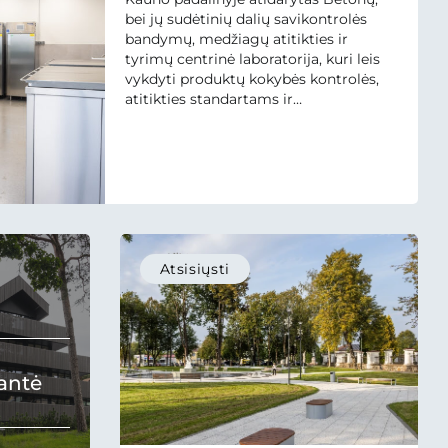
bei jų sudėtinių dalių savikontrolės
bandymų, medžiagų atitikties ir
tyrimų centrinė laboratorija, kuri leis
vykdyti produktų kokybės kontrolės,
atitikties standartams ir
normatyviniams dokumentams
tyrimus, kurti naujus produktus,
testuoti betonų ir mišinių sudėtines
dalis bei atlikti daugelį kitų betono
bandymų ir taikomųjų tyrimų.
Laboratorijų Centro projektas
įgyvendintas po...
Atsisiųsti
antė