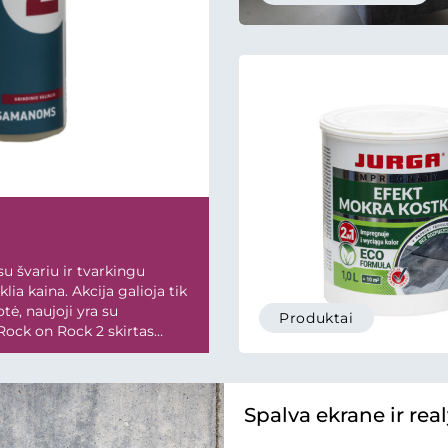
su švariu ir tvarkingu
lia kaina. Akcija galioja tik
tė, naujoji yra su
Produktai
 Rock on Rock 2 skirtas
Spalva ekrane ir rea
skiriasi? Štai kodėl!