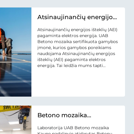
Atsinaujinančių energijos
išteklių (AEI) pagaminta
Atsinaujinančių energijos išteklių (AEI)
elektros energija -
pagaminta elektros energija. UAB
gamybai
Betono mozaika sertifikuota gamybos
įmonė, kurios gamybos poreikiams
naudojama Atsinaujinančių energijos
išteklių (AEI) pagaminta elektros
energija. Tai leidžia mums tapti
tvaresniems, skatinti atsinaujinančių
išteklių energijos gamybos plėtrą,
prisidėti prie klimato kaitos
švelninimo. Tai nėra tiesiog lozungai,
visi šie teiginiai grindžiami sertifikatu.
Atsinaujinančių energijos išteklių (AEI)
elektros energija...
Betono mozaika
Laboratorija
Laboratorija UAB Betono mozaika
Kauno padalinyje atidarytas Betonų,