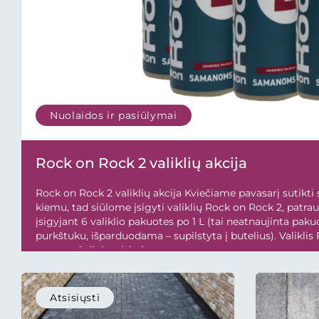
Nuolaidos ir pasiūlymai
Rock on Rock 2 valiklių akcija
Rock on Rock 2 valiklių akcija Kviečiame pavasarį sutikti 
kiemu, tad siūlome įsigyti valiklių Rock on Rock 2, patrauk
įsigyjant 6 valiklio pakuotes po 1 L (tai neatnaujinta pakuo
purkštuku, išparduodama – supilstyta į butelius). Valiklis
samanų šalinimui, bei...
Atsisiųsti