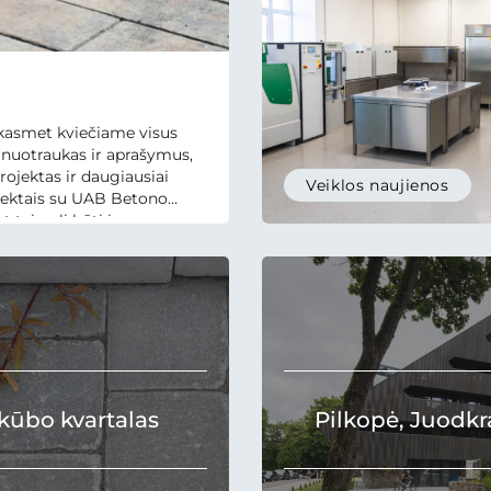
 kasmet kviečiame visus
 nuotraukas ir aprašymus,
rojektas ir daugiausiai
Veiklos naujienos
ojektais su UAB Betono
tai gali būti ir
būti...
kūbo kvartalas
Pilkopė, Juodkr