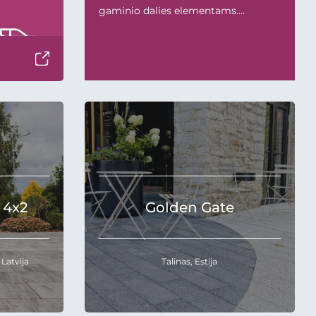
gaminio dalies elementams.
Taktilinių gaminių paviršiuje
reglamentuojamas kauburėlių/ linijų
aukštis, kauburėlių diametras, linijų
ilgis, plotis, bei atstumas tarp
elementų. ISO standartas taip pat
numato galimą atstumą tarp dviejų
gaminių. Be...
 4x2
Golden Gate
 Latvija
Talinas, Estija