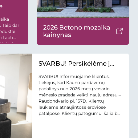
e
zaika
. Taip dar
2026 Betono mozaika
roduktai
kainynas
 tapti
kiekiai
SVARBU! Persikėlėme į
naujas patalpas.
SVARBU! Informuojame klientus,
tiekėjus, kad Kauno pardavimų
padalinys nuo 2026 metų vasario
mėnesio pradeda veikti nauju adresu –
Raudondvario pl. 157D. Klientų
laukiame atnaujintose erdviose
patalpose. Klientų patogumui šalia bus
suformuota nauja gaminių ekspozicija,
parkingo zonos. Naujoji pardavimų
padalinio vieta iš lauko pažymėta