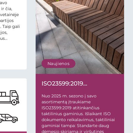
savo
ir čia,
vetainėje
partijos
. Taip gali
jos,
tus
jos
r toje
 lyginant
ame
Naujienos
ISO23599:2019
atitinkantys taktiliniai
Nuo 2025 m. sezono į savo
gaminiai
asortimentą įtraukiame
ISO23599:2019 atitinkančius
taktilinius gaminius. Išlaikant ISO
dokumento reikalavimus, taktiliniai
gaminiai tampa: Standarte daug
dėmesio skiriama ir viršutinės