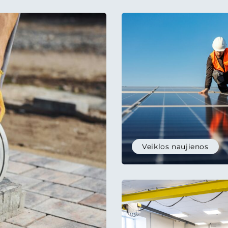
rtinę ir poreikius
 aplinką.
Veiklos naujienos