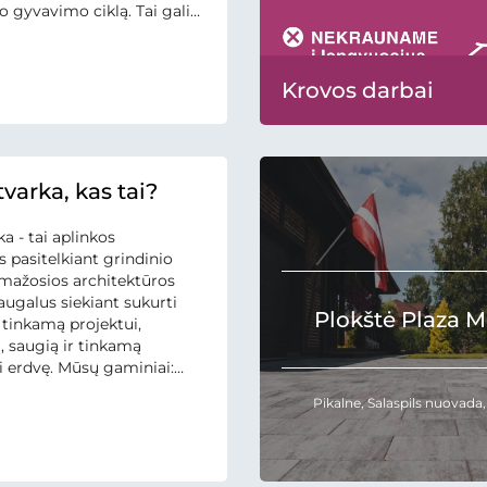
 gyvavimo ciklą. Tai gali
inti tą pačią funkciją
s gaminius. EPD rengimo
rindžiama gaminio būvio
Krovos darbai
nimu (LCA). EPD rengiama
s tarptautiniais
bei tvirtinama...
varka, kas tai?
a - tai aplinkos
 pasitelkiant grindinio
mažosios architektūros
augalus siekiant sukurti
Plokštė Plaza M
 tinkamą projektui,
, saugią ir tinkamą
i erdvę. Mūsų gaminiai:
ytelės, plokštės, vejos ir
Pikalne, Salaspils nuovada,
ūrai, vandens latakai, gėlių
lpeliai, laiptų pakopos, o
ių užpildai, skaldos rišikliai,
i valymo priemonės leidžia