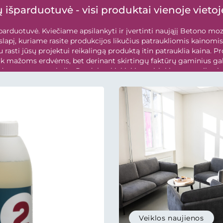
 išparduotuvė - visi produktai vienoje vietoj
parduotuvė. Kviečiame apsilankyti ir įvertinti naująjį Betono mo
lapį, kuriame rasite produkcijos likučius patraukliomis kainomis
 rasti jūsų projektui reikalingą produktą itin patrauklia kaina. P
tik mažoms erdvėms, bet derinant skirtingų faktūrų gaminius gali
 danga, terasa, takeliu. Produktų kiekiai ir pasirinkimas yra riboti, 
aujinami. Produktų...
Veiklos naujienos