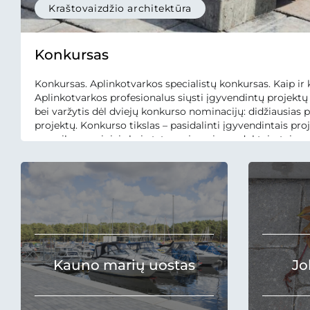
Kraštovaizdžio architektūra
Konkursas
Konkursas. Aplinkotvarkos specialistų konkursas. Kaip ir
Aplinkotvarkos profesionalus siųsti įgyvendintų projektų
bei varžytis dėl dviejų konkurso nominacijų: didžiausias p
projektų. Konkurso tikslas – pasidalinti įgyvendintais pr
mozaika gaminiais bei atstovaujamais produktais, taip pat 
kraštovaizdžio architektų įgyvendinti projektai, juose turi 
Kauno marių uostas
Jo