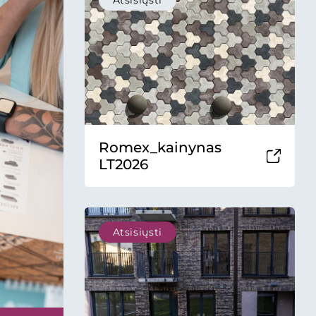
Atsisiųsti
Romex_kainynas
LT2026
Atsisiųsti