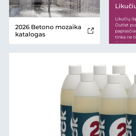
Likučių
Likučių iš
Outlet pus
2026 Betono mozaika
paprasčiau
katalogas
tinka ne 
išskirtine
nuolat atn