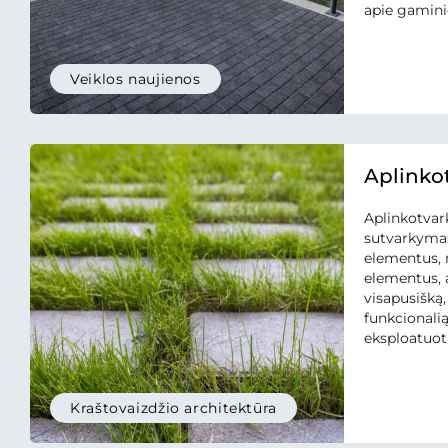
apie gaminio
padėti palyg
atliekančiu
metodika g
Veiklos naujienos
ciklo verti
vadovaujanti
standartais, 
Aplinkot
Aplinkotvark
sutvarkymas
elementus, 
elementus, 
visapusišką,
funkcionalią
eksploatuot
trinkelės, pl
gatvės bordi
vazonai, stu
Kraštovaizdžio architektūra
taip pat siūl
ankeriai be