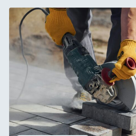
sukurti išski
atitinkančią