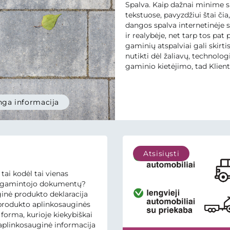
Spalva. Kaip dažnai minime 
tekstuose, pavyzdžiui štai čia, 
dangos spalva internetinėje s
ir realybėje, net tarp tos pat 
gaminių atspalviai gali skirtis
nutikti dėl žaliavų, technologi
gaminio kietėjimo, tad Klien
visuomet įspėjame: Produkci
atspalvis gali būti skirtingas i
pačioje gaminių partijoje bei
ga informacija
su nuotraukomis internetini
puslapyje dėl...
Atsisiųsti
 tai kodėl tai vienas
ų gamintojo dokumentų?
inė produkto deklaracija
 produkto aplinkosauginės
 forma, kurioje kiekybiškai
aplinkosauginė informacija