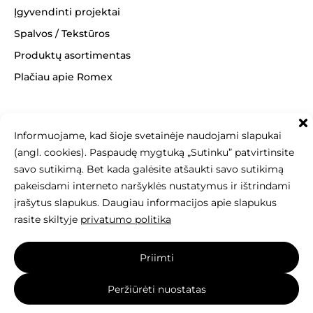
Įgyvendinti projektai
Spalvos / Tekstūros
Produktų asortimentas
Plačiau apie Romex
Informuojame, kad šioje svetainėje naudojami slapukai
(angl. cookies). Paspaudę mygtuką „Sutinku” patvirtinsite
+370 463 14062
info@betonomozaika.lt
savo sutikimą. Bet kada galėsite atšaukti savo sutikimą
pakeisdami interneto naršyklės nustatymus ir ištrindami
įrašytus slapukus. Daugiau informacijos apie slapukus
rasite skiltyje
privatumo politika
Šios svetainės turinys, tekstai, nuotraukos
Priimti
yra Betono mozaika nuosavybė, be raštiško sutikimo
draudžiama kopijuoti, naudoti ir platinti.
Peržiūrėti nuostatas
Svetainę sukūrė:
elnis.lt