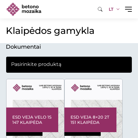
LT
Klaipėdos gamykla
Dokumentai
ESD VEJA VELO 1S
ESD VEJA 8×20 2T
147 KLAIPĖDA
151 KLAIPĖDA