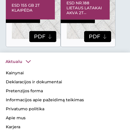
ESD NR.188
ESD 155 GB 2T
LIETAUS LATAKAI
KLAIPĖDA
AKVA 2T
KLAIPĖDA
PDF
PDF
Aktualu
Kainynai
Deklaracijos ir dokumentai
Pretenzijos forma
Informacijos apie pažeidimą teikimas
Privatumo politika
Apie mus
Karjera