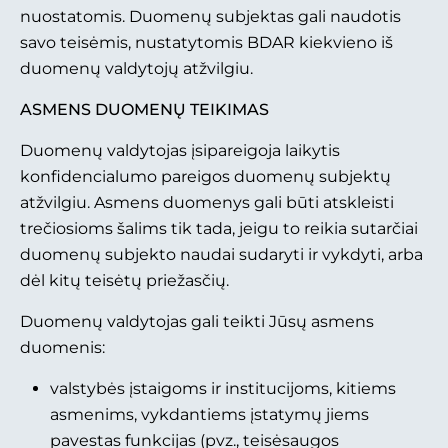
nuostatomis. Duomenų subjektas gali naudotis
savo teisėmis, nustatytomis BDAR kiekvieno iš
duomenų valdytojų atžvilgiu.
A
SMENS DUOMENŲ TEIKIMAS
Duomenų valdytojas įsipareigoja laikytis
konfidencialumo pareigos duomenų subjektų
atžvilgiu. Asmens duomenys gali būti atskleisti
trečiosioms šalims tik tada, jeigu to reikia sutarčiai
duomenų subjekto naudai sudaryti ir vykdyti, arba
dėl kitų teisėtų priežasčių.
Duomenų valdytojas gali teikti Jūsų asmens
duomenis:
valstybės įstaigoms ir institucijoms, kitiems
asmenims, vykdantiems įstatymų jiems
pavestas funkcijas (pvz., teisėsaugos