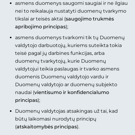
asmens duomenys saugomi saugiai ir ne ilgiau
nei to reikalauja nustatyti duomenų tvarkymo
tikslai ar teisės aktai (
saugojimo trukmės
apribojimo principas
);
asmens duomenys tvarkomi tik tų Duomenų
valdytojo darbuotojų, kuriems suteikta tokia
teisė pagal jų darbines funkcijas, arba
duomenų tvarkytojų, kurie Duomenų
valdytojui teikia paslaugas ir tvarko asmens
duomenis Duomenų valdytojo vardu ir
Duomenų valdytojo ar duomenų subjekto
naudai (
vientisumo ir konfidencialumo
principas
);
Duomenų valdytojas atsakingas už tai, kad
būtų laikomasi nurodytų principų
(
atskaitomybės principas
).