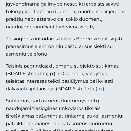
įgyvendinama galimybė nesutikti arba atsisakyti
tokio jų kontaktinių duomenų naudojimo ir jei jie iš
pradžių neprieštaravo dėl tokio duomenų
naudojimo, siunčiant kiekvieną žinutę.
Tiesioginės rinkodaros tikslais Bendrovė gali siųsti
pranešimus elektroniniu paštu ar susisiekti su
asmeniu telefonu.
Teisinis pagrindas: duomenų subjekto sutikimas
(BDAR 6 str. 1 d. (a) p.) ir Duomenų valdytojo
teisėtas interesas teikti pasiūlymus bei kviesti
dalyvauti apklausose (BDAR 6 str. 1 d. (f) p.).
Sutikimas, kad asmens duomenys būtų
naudojami tiesioginės rinkodaros tikslais,
išreiškiamas pažymint atitinkamą laukelį asmeniui
pateiktame pranešime dėl asmens duomenų