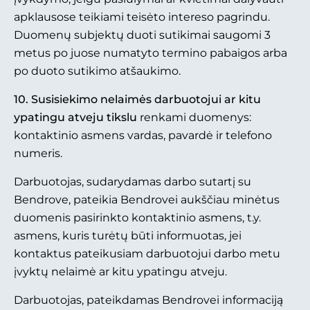
apklausose teikiami teisėto intereso pagrindu.
Duomenų subjektų duoti sutikimai saugomi 3
metus po juose numatyto termino pabaigos arba
po duoto sutikimo atšaukimo.
10. Susisiekimo nelaimės darbuotojui ar kitu
ypatingu atveju tikslu
renkami duomenys:
kontaktinio asmens vardas, pavardė ir telefono
numeris.
Darbuotojas, sudarydamas darbo sutartį su
Bendrove, pateikia Bendrovei aukščiau minėtus
duomenis pasirinkto kontaktinio asmens, t.y.
asmens, kuris turėtų būti informuotas, jei
kontaktus pateikusiam darbuotojui darbo metu
įvyktų nelaimė ar kitu ypatingu atveju.
Darbuotojas, pateikdamas Bendrovei informaciją