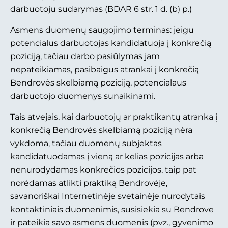
darbuotoju sudarymas (BDAR 6 str. 1 d. (b) p.)
Asmens duomenų saugojimo terminas: jeigu
potencialus darbuotojas kandidatuoja į konkrečią
poziciją, tačiau darbo pasiūlymas jam
nepateikiamas, pasibaigus atrankai į konkrečią
Bendrovės skelbiamą poziciją, potencialaus
darbuotojo duomenys sunaikinami.
Tais atvejais, kai darbuotojų ar praktikantų atranka į
konkrečią Bendrovės skelbiamą poziciją nėra
vykdoma, tačiau duomenų subjektas
kandidatuodamas į vieną ar kelias pozicijas arba
nenurodydamas konkrečios pozicijos, taip pat
norėdamas atlikti praktiką Bendrovėje,
savanoriškai Internetinėje svetainėje nurodytais
kontaktiniais duomenimis, susisiekia su Bendrove
ir pateikia savo asmens duomenis (pvz., gyvenimo