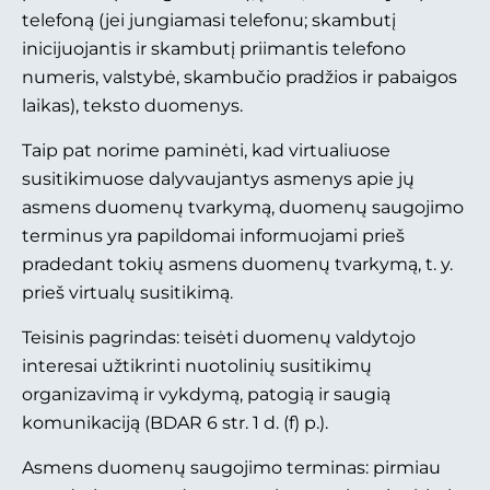
telefoną (jei jungiamasi telefonu; skambutį
inicijuojantis ir skambutį priimantis telefono
numeris, valstybė, skambučio pradžios ir pabaigos
laikas), teksto duomenys.
Taip pat norime paminėti, kad virtualiuose
susitikimuose dalyvaujantys asmenys apie jų
asmens duomenų tvarkymą, duomenų saugojimo
terminus yra papildomai informuojami prieš
pradedant tokių asmens duomenų tvarkymą, t. y.
prieš virtualų susitikimą.
Teisinis pagrindas: teisėti duomenų valdytojo
interesai užtikrinti nuotolinių susitikimų
organizavimą ir vykdymą, patogią ir saugią
komunikaciją (BDAR 6 str. 1 d. (f) p.).
Asmens duomenų saugojimo terminas: pirmiau