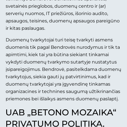
svetainės prieglobos, duomenų centro ir (ar)
serverių nuomos, IT priežiūros, išorinio audito,
apsaugos, teisines, duomenų apsaugos pareigūno
ir kitas paslaugas.
Duomenų tvarkytojai turi teisę tvarkyti asmens
duomenis tik pagal Bendrovės nurodymus ir tik ta
apimtimi, kiek tai yra būtina siekiant tinkamai
vykdyti duomenų tvarkymo sutartyje nustatytus
įsipareigojimus. Bendrovė, pasitelkdama duomenų
tvarkytojus, siekia gauti jų patvirtinimus, kad ir
duomenų tvarkytojai yra įgyvendinę tinkamas
organizacines ir technines saugumą užtikrinančias
priemones bei išlaikys asmens duomenų paslaptį.
UAB „BETONO MOZAIKA“
PRIVATUMO POLITIKA.