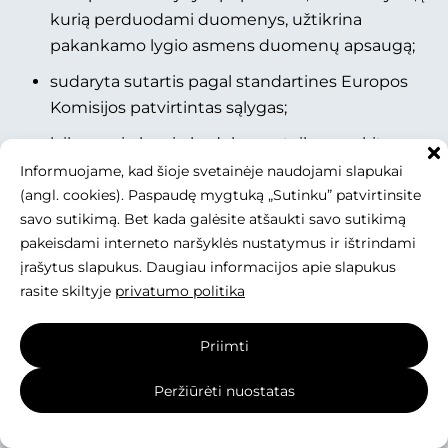
kurią perduodami duomenys, užtikrina
pakankamo lygio asmens duomenų apsaugą;
sudaryta sutartis pagal standartines Europos
Komisijos patvirtintas sąlygas;
laikomasi elgesio kodeksų ar taikomos kitos
apsaugos priemonės pagal Reglamentą;
Informuojame, kad šioje svetainėje naudojami slapukai
(angl. cookies). Paspaudę mygtuką „Sutinku” patvirtinsite
turime atskirą ir laisvai išreikštą duomenų
savo sutikimą. Bet kada galėsite atšaukti savo sutikimą
subjekto sutikimą dėl duomenų perdavimo už
pakeisdami interneto naršyklės nustatymus ir ištrindami
ES / EEE ribų.
įrašytus slapukus. Daugiau informacijos apie slapukus
rasite skiltyje
privatumo politika
UAB „BETONO MOZAIKA“ PRIVATUMO POLITIKA.
DUOMENŲ APSAUGOS PAREIGŪNAS
Priimti
Bendrovėje yra paskirtas duomenų apsaugos
Peržiūrėti nuostatas
pareigūnas. Su duomenų apsaugos pareigūnu
galima susisiekti elektroniniu paštu
dap@concretus.lt
.