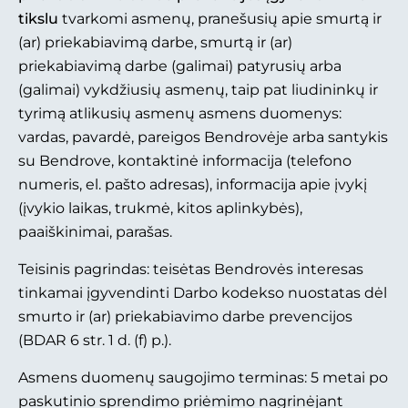
tikslu
tvarkomi asmenų, pranešusių apie smurtą ir
(ar) priekabiavimą darbe, smurtą ir (ar)
priekabiavimą darbe (galimai) patyrusių arba
(galimai) vykdžiusių asmenų, taip pat liudininkų ir
tyrimą atlikusių asmenų asmens duomenys:
vardas, pavardė, pareigos Bendrovėje arba santykis
su Bendrove, kontaktinė informacija (telefono
numeris, el. pašto adresas), informacija apie įvykį
(įvykio laikas, trukmė, kitos aplinkybės),
paaiškinimai, parašas.
Teisinis pagrindas: teisėtas Bendrovės interesas
tinkamai įgyvendinti Darbo kodekso nuostatas dėl
smurto ir (ar) priekabiavimo darbe prevencijos
(BDAR 6 str. 1 d. (f) p.).
Asmens duomenų saugojimo terminas: 5 metai po
paskutinio sprendimo priėmimo nagrinėjant