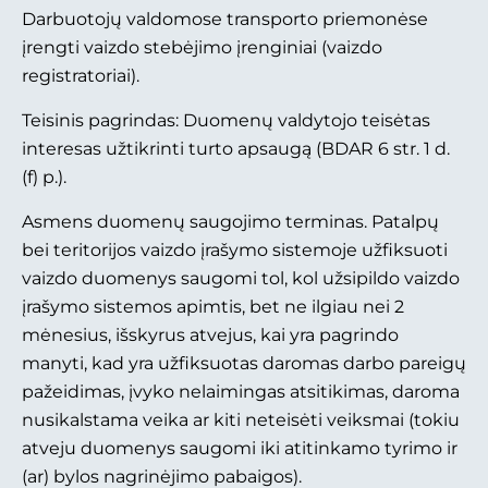
Darbuotojų valdomose transporto priemonėse
įrengti vaizdo stebėjimo įrenginiai (vaizdo
registratoriai).
Teisinis pagrindas: Duomenų valdytojo teisėtas
interesas užtikrinti turto apsaugą (BDAR 6 str. 1 d.
(f) p.).
Asmens duomenų saugojimo terminas. Patalpų
bei teritorijos vaizdo įrašymo sistemoje užfiksuoti
vaizdo duomenys saugomi tol, kol užsipildo vaizdo
įrašymo sistemos apimtis, bet ne ilgiau nei 2
mėnesius, išskyrus atvejus, kai yra pagrindo
manyti, kad yra užfiksuotas daromas darbo pareigų
pažeidimas, įvyko nelaimingas atsitikimas, daroma
nusikalstama veika ar kiti neteisėti veiksmai (tokiu
atveju duomenys saugomi iki atitinkamo tyrimo ir
(ar) bylos nagrinėjimo pabaigos).