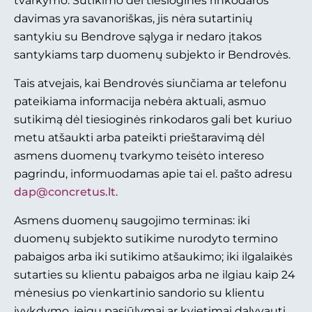
tvarkymo. Sutikimo dėl tiesioginės rinkodaros
davimas yra savanoriškas, jis nėra sutartinių
santykiu su Bendrove sąlyga ir nedaro įtakos
santykiams tarp duomenų subjekto ir Bendrovės.
Tais atvejais, kai Bendrovės siunčiama ar telefonu
pateikiama informacija nebėra aktuali, asmuo
sutikimą dėl tiesioginės rinkodaros gali bet kuriuo
metu atšaukti arba pateikti prieštaravimą dėl
asmens duomenų tvarkymo teisėto intereso
pagrindu, informuodamas apie tai el. pašto adresu
dap@concretus.lt
.
Asmens duomenų saugojimo terminas: iki
duomenų subjekto sutikime nurodyto termino
pabaigos arba iki sutikimo atšaukimo; iki ilgalaikės
sutarties su klientu pabaigos arba ne ilgiau kaip 24
mėnesius po vienkartinio sandorio su klientu
įvykdymo, jeigu pasiūlymai ar kvietimai dalyvauti