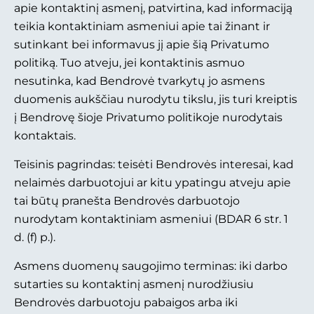
apie kontaktinį asmenį, patvirtina, kad informaciją
teikia kontaktiniam asmeniui apie tai žinant ir
sutinkant bei informavus jį apie šią Privatumo
politiką. Tuo atveju, jei kontaktinis asmuo
nesutinka, kad Bendrovė tvarkytų jo asmens
duomenis aukščiau nurodytu tikslu, jis turi kreiptis
į Bendrovę šioje Privatumo politikoje nurodytais
kontaktais.
Teisinis pagrindas: teisėti Bendrovės interesai, kad
nelaimės darbuotojui ar kitu ypatingu atveju apie
tai būtų pranešta Bendrovės darbuotojo
nurodytam kontaktiniam asmeniui (BDAR 6 str. 1
d. (f) p.).
Asmens duomenų saugojimo terminas: iki darbo
sutarties su kontaktinį asmenį nurodžiusiu
Bendrovės darbuotoju pabaigos arba iki