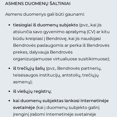
A
SMENS DUOMENŲ ŠALTINIAI
Asmens duomenys gali būti gaunami:
tiesiogiai iš duomenų subjekto
(pvz., kai jis
atsiunčia savo gyvenimo aprašymą (CV) ar kitu
būdu kreipiasi į Bendrovę, kai jis naudojasi
Bendrovės paslaugomis ar perka iš Bendrovės
prekes, dalyvauja Bendrovės
organizuojamuose virtualiuose susitikimuose);
iš trečiųjų šalių
(pvz., Bendrovės partnerių,
teisėsaugos institucijų, antstolių, trečiųjų
asmenų);
iš viešųjų registrų
;
kai duomenų subjektas lankosi Internetinėje
svetainėje
(kai į duomenų subjekto galinį
įrenginį įrašomi Internetinėje svetainėje