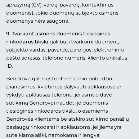
aprašymą (CV), vardą, pavardę, kontaktinius
duomenis), tokie duomenų subjekto asmens
duomenys nėra saugomi.
9. Tvarkant asmens duomenis tiesioginės
rinkodaros tikslu
gali būti tvarkomi duomenų
subjekto vardas, pavardė, pareigos, elektroninio
pašto adresas, telefono numeris, kliento unikalus
ID.
Bendrovė gali siųsti informacinio pobūdžio
pranešimus, kvietimus dalyvauti apklausose ar
vykdyti apklausas telefonu, jei asmuo davė
sutikimą Bendrovei naudoti jo duomenis
tiesioginės rinkodaros tikslu, o esamiems
Bendrovės klientams be atskiro sutikimo panašių
paslaugų rinkodarai ir apklausoms, jei jiems yra
suteikiama aiški, nemokama ir lengvai