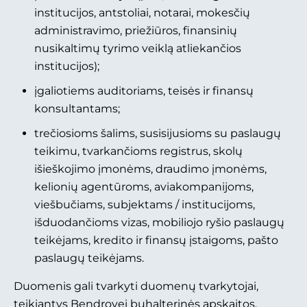
institucijos, antstoliai, notarai, mokesčių
administravimo, priežiūros, finansinių
nusikaltimų tyrimo veiklą atliekančios
institucijos);
įgaliotiems auditoriams, teisės ir finansų
konsultantams;
trečiosioms šalims, susisijusioms su paslaugų
teikimu, tvarkančioms registrus, skolų
išieškojimo įmonėms, draudimo įmonėms,
kelionių agentūroms, aviakompanijoms,
viešbučiams, subjektams / institucijoms,
išduodančioms vizas, mobiliojo ryšio paslaugų
teikėjams, kredito ir finansų įstaigoms, pašto
paslaugų teikėjams.
Duomenis gali tvarkyti duomenų tvarkytojai,
teikiantys Bendrovei buhalterinės apskaitos,