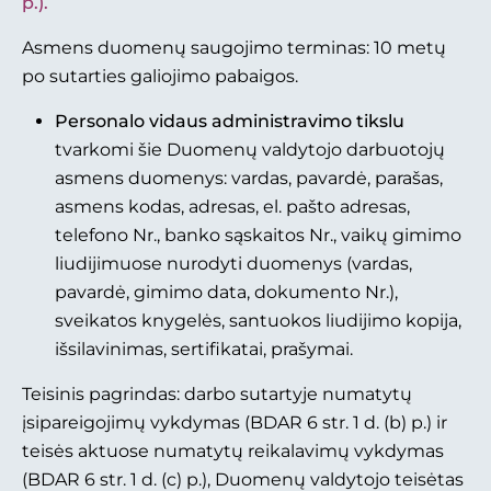
p.).
Asmens duomenų saugojimo terminas: 10 metų
po sutarties galiojimo pabaigos.
Personalo vidaus administravimo tikslu
tvarkomi šie Duomenų valdytojo darbuotojų
asmens duomenys: vardas, pavardė, parašas,
asmens kodas, adresas, el. pašto adresas,
telefono Nr., banko sąskaitos Nr., vaikų gimimo
liudijimuose nurodyti duomenys (vardas,
pavardė, gimimo data, dokumento Nr.),
sveikatos knygelės, santuokos liudijimo kopija,
išsilavinimas, sertifikatai, prašymai.
Teisinis pagrindas: darbo sutartyje numatytų
įsipareigojimų vykdymas (BDAR 6 str. 1 d. (b) p.) ir
teisės aktuose numatytų reikalavimų vykdymas
(BDAR 6 str. 1 d. (c) p.), Duomenų valdytojo teisėtas