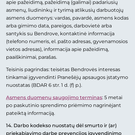
apie pažeidimą, pažeidimą (galimai) padariusių
asmenų, liudininkų ir tyrimą atlikusių darbuotojų
asmens duomenys: vardas, pavardė, asmens kodas
arba gimimo data, pareigos, darbovietė arba
santykis su Bendrove, kontaktinė informacija
(telefono numeris, el. pašto adresas, gyvenamosios
vietos adresas), informacija apie pažeidimą,
paaiškinimai, parašas.
Teisinis pagrindas: teisėtas Bendrovės interesas
tinkamai įgyvendinti Pranešėjų apsaugos įstatymo
nuostatas (BDAR 6 str. 1 d. (f) p.).
Asmens duomenų saugojimo terminas
: 5 metai
po paskutinio sprendimo priėmimo nagrinėjant
pateiktą informaciją.
14. Darbo kodekso nuostatų dėl smurto ir (ar)
priekabiavimo darbe prevencijos įgyvendinimo