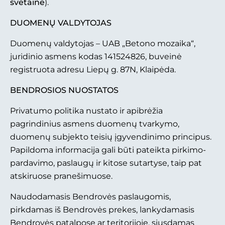
svetainė
).
D
UOMENŲ VALDYTOJAS
Duomenų valdytojas – UAB „Betono mozaika“,
juridinio asmens kodas 141524826, buveinė
registruota adresu Liepų g. 87N, Klaipėda.
B
ENDROSIOS NUOSTATOS
Privatumo politika nustato ir apibrėžia
pagrindinius asmens duomenų tvarkymo,
duomenų subjekto teisių įgyvendinimo principus.
Papildoma informacija gali būti pateikta pirkimo-
pardavimo, paslaugų ir kitose sutartyse, taip pat
atskiruose pranešimuose.
Naudodamasis Bendrovės paslaugomis,
pirkdamas iš Bendrovės prekes, lankydamasis
Bendrovės patalpose ar teritorijoje, siųsdamas