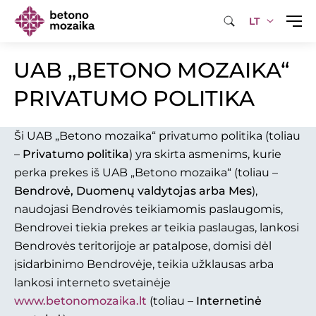
LT
UAB „BETONO MOZAIKA“
PRIVATUMO POLITIKA
Ši UAB „Betono mozaika“ privatumo politika (toliau
–
Privatumo politika
) yra skirta asmenims, kurie
perka prekes iš UAB „Betono mozaika“ (toliau –
Bendrovė, Duomenų valdytojas arba Mes
),
naudojasi Bendrovės teikiamomis paslaugomis,
Bendrovei tiekia prekes ar teikia paslaugas, lankosi
Bendrovės teritorijoje ar patalpose, domisi dėl
įsidarbinimo Bendrovėje, teikia užklausas arba
lankosi interneto svetainėje
www.betonomozaika.lt
(toliau –
Internetinė