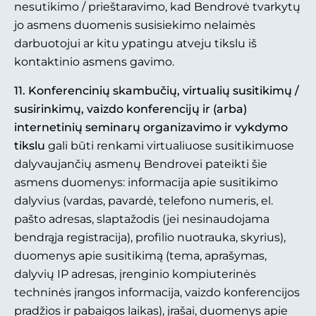
nesutikimo / prieštaravimo, kad Bendrovė tvarkytų
jo asmens duomenis susisiekimo nelaimės
darbuotojui ar kitu ypatingu atveju tikslu iš
kontaktinio asmens gavimo.
11. Konferencinių skambučių, virtualių susitikimų /
susirinkimų, vaizdo konferencijų ir (arba)
internetinių seminarų organizavimo ir vykdymo
tikslu
gali būti renkami virtualiuose susitikimuose
dalyvaujančių asmenų Bendrovei pateikti šie
asmens duomenys: informacija apie susitikimo
dalyvius (vardas, pavardė, telefono numeris, el.
pašto adresas, slaptažodis (jei nesinaudojama
bendrąja registracija), profilio nuotrauka, skyrius),
duomenys apie susitikimą (tema, aprašymas,
dalyvių IP adresas, įrenginio kompiuterinės
techninės įrangos informacija, vaizdo konferencijos
pradžios ir pabaigos laikas), įrašai, duomenys apie