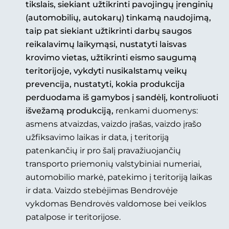
tikslais, siekiant užtikrinti pavojingų įrenginių
(automobilių, autokarų) tinkamą naudojimą,
taip pat siekiant užtikrinti darbų saugos
reikalavimų laikymąsi, nustatyti laisvas
krovimo vietas, užtikrinti eismo saugumą
teritorijoje, vykdyti nusikalstamų veikų
prevencija, nustatyti, kokia produkcija
perduodama iš gamybos į sandėlį, kontroliuoti
išvežamą produkciją,
renkami duomenys:
asmens atvaizdas, vaizdo įrašas, vaizdo įrašo
užfiksavimo laikas ir data, į teritoriją
patenkančių ir pro šalį pravažiuojančių
transporto priemonių valstybiniai numeriai,
automobilio markė, patekimo į teritoriją laikas
ir data. Vaizdo stebėjimas Bendrovėje
vykdomas Bendrovės valdomose bei veiklos
patalpose ir teritorijose.