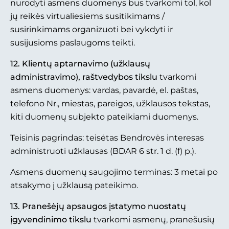
nurodyti asmens duomenys bus tvarkomi tol, kol
jų reikės virtualiesiems susitikimams /
susirinkimams organizuoti bei vykdyti ir
susijusioms paslaugoms teikti.
12. Klientų aptarnavimo (užklausų
administravimo), raštvedybos tikslu
tvarkomi
asmens duomenys: vardas, pavardė, el. paštas,
telefono Nr., miestas, pareigos, užklausos tekstas,
kiti duomenų subjekto pateikiami duomenys.
Teisinis pagrindas: teisėtas Bendrovės interesas
administruoti užklausas (BDAR 6 str. 1 d. (f) p.).
Asmens duomenų saugojimo terminas: 3 metai po
atsakymo į užklausą pateikimo.
13.
Pranešėjų apsaugos įstatymo nuostatų
įgyvendinimo tikslu
tvarkomi asmenų, pranešusių