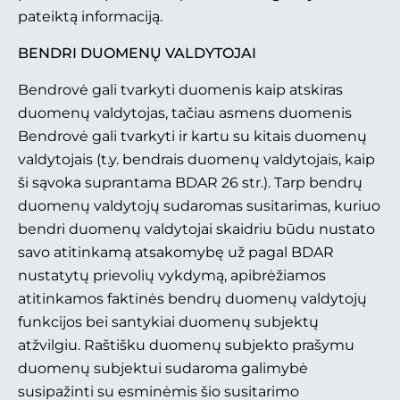
pateiktą informaciją.
B
ENDRI DUOMENŲ VALDYTOJAI
Bendrovė gali tvarkyti duomenis kaip atskiras
duomenų valdytojas, tačiau asmens duomenis
Bendrovė gali tvarkyti ir kartu su kitais duomenų
valdytojais (t.y. bendrais duomenų valdytojais, kaip
ši sąvoka suprantama BDAR 26 str.). Tarp bendrų
duomenų valdytojų sudaromas susitarimas, kuriuo
bendri duomenų valdytojai skaidriu būdu nustato
savo atitinkamą atsakomybę už pagal BDAR
nustatytų prievolių vykdymą, apibrėžiamos
atitinkamos faktinės bendrų duomenų valdytojų
funkcijos bei santykiai duomenų subjektų
atžvilgiu. Raštišku duomenų subjekto prašymu
duomenų subjektui sudaroma galimybė
susipažinti su esminėmis šio susitarimo