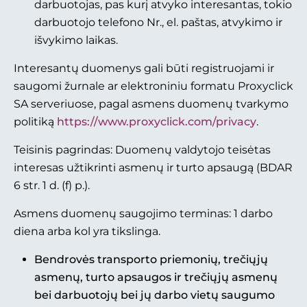
darbuotojas, pas kurį atvyko interesantas, tokio
darbuotojo telefono Nr., el. paštas, atvykimo ir
išvykimo laikas.
Interesantų duomenys gali būti registruojami ir
saugomi žurnale ar elektroniniu formatu Proxyclick
SA serveriuose, pagal asmens duomenų tvarkymo
politiką
https://www.proxyclick.com/privacy
.
Teisinis pagrindas: Duomenų valdytojo teisėtas
interesas užtikrinti asmenų ir turto apsaugą (BDAR
6 str. 1 d. (f) p.).
Asmens duomenų saugojimo terminas: 1 darbo
diena arba kol yra tikslinga.
Bendrovės transporto priemonių, trečiųjų
asmenų, turto apsaugos ir trečiųjų asmenų
bei darbuotojų bei jų darbo vietų saugumo