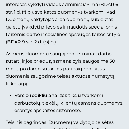
interesas vykdyti vidaus administravimą (BDAR 6
str. 1 d. (f) p.), sveikatos duomenys tvarkomi, kad
Duomenų valdytojas arba duomenų subjektas
galėtų įvykdyti prievoles ir naudotis specialiomis
teisėmis darbo ir socialinės apsaugos teisės srityje
(BDAR 9 str. 2 d. (b) p.).
Asmens duomenų saugojimo terminas: darbo
sutartį ir jos priedus, asmens bylą saugosime 50
metų po darbo sutarties pasibaigimo, kitus
duomenis saugosime teisės aktuose numatytą
laikotarpį.
Verslo rodiklių analizės tikslu
tvarkomi
darbuotojų, tiekėjų, klientų asmens duomenys,
esantys apskaitos sistemose.
Teisinis pagrindas: Duomenų valdytojo teisėtas