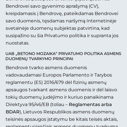
Bendrovei savo gyvenimo aprašymą (CV),
kreipdamasis į Bendrovę, pateikdamas Bendrovei
savo duomenis, tęsdamas naršymą Internetinėje
svetainėje duomenų subjektas patvirtina, kad
susipažino su šia Privatumo politika ir supranta jos
nuostatas.
UAB „BETONO MOZAIKA“ PRIVATUMO POLITIKA ASMENS
DUOMENŲ TVARKYMO PRINCIPAI
Bendrovė tvarko asmens duomenis
vadovaudamasi Europos Parlamento ir Tarybos
reglamentu (ES) 2016/679 dėl fizinių asmenų
apsaugos tvarkant asmens duomenis ir dėl laisvo
tokių duomenų judėjimo ir kuriuo panaikinama
Direktyva 95/46/EB (toliau –
Reglamentas arba
BDAR
), Lietuvos Respublikos asmens duomenų
teisinės apsaugos įstatymu be kitais teisės aktais,
reglamentuojančiais asmens duomenų tvarkymą.