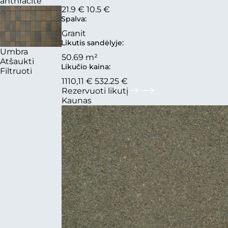
anthracite
21.9 €
10.5 €
Spalva:
Granit
Likutis sandėlyje:
Umbra
50.69 m²
Atšaukti
Likučio kaina:
Filtruoti
1110,11 €
532.25 €
Rezervuoti likutį
Kaunas