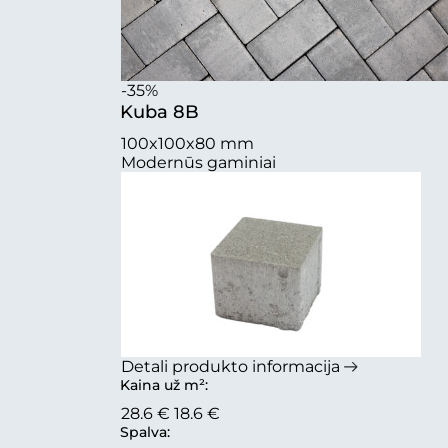
-35%
Kuba 8B
100x100x80 mm
Modernūs gaminiai
Detali produkto informacija
Kaina už m²:
28.6 €
18.6 €
Spalva: