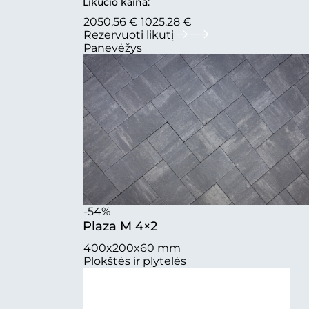
Likučio kaina:
2050,56 €
1025.28 €
Rezervuoti likutį
Panevėžys
-54%
Plaza M 4×2
400x200x60 mm
Plokštės ir plytelės