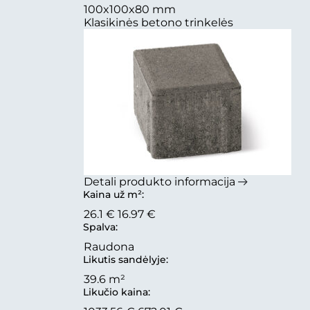
100x100x80 mm
Klasikinės betono trinkelės
Detali produkto informacija
Kaina už m²:
26.1 €
16.97 €
Spalva:
Raudona
Likutis sandėlyje:
39.6 m²
Likučio kaina: