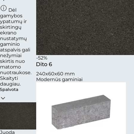
Dėl
gamybos
ypatumų ir
skirtingų
ekrano
nustatymų
gaminio
atspalvis gali
nežymiai
-52%
skirtis nuo
Dito 6
matomo
nuotraukose.
240x60x60 mm
Skaityti
Modernūs gaminiai
daugiau.
Spalvota
Juoda