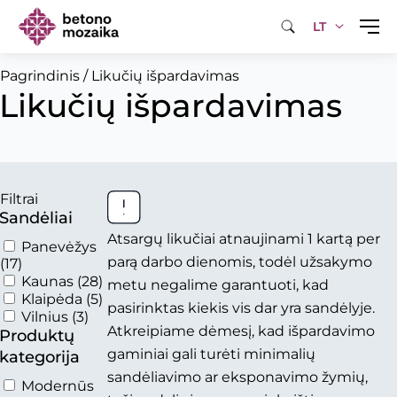
LT
Pagrindinis
/
Likučių išpardavimas
Likučių išpardavimas
Filtrai
Sandėliai
Atsargų likučiai atnaujinami 1 kartą per
Panevėžys
parą darbo dienomis, todėl užsakymo
(17)
Kaunas
(28)
metu negalime garantuoti, kad
Klaipėda
(5)
pasirinktas kiekis vis dar yra sandėlyje.
Vilnius
(3)
Atkreipiame dėmesį, kad išpardavimo
Produktų
gaminiai gali turėti minimalių
kategorija
sandėliavimo ar eksponavimo žymių,
Modernūs