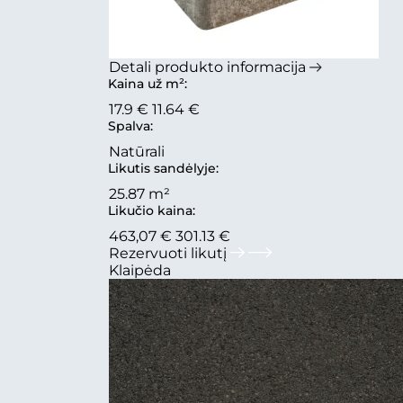
Detali produkto informacija
Kaina už m²:
17.9 €
11.64 €
Spalva:
Natūrali
Likutis sandėlyje:
25.87 m²
Likučio kaina:
463,07 €
301.13 €
Rezervuoti likutį
Klaipėda