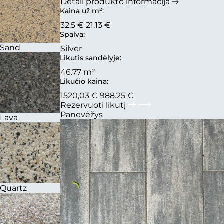
Detali produkto informacija
Kaina už m²:
32.5 €
21.13 €
Spalva:
Sand
Silver
Likutis sandėlyje:
46.77 m²
Likučio kaina:
1520,03 €
988.25 €
Rezervuoti likutį
Panevėžys
Lava
Quartz