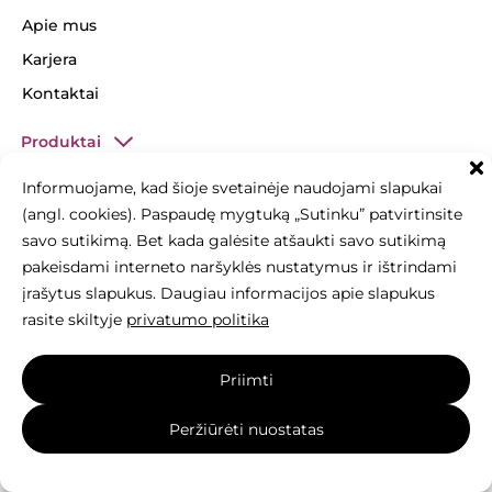
Apie mus
Karjera
Kontaktai
Produktai
Modernūs gaminiai
Informuojame, kad šioje svetainėje naudojami slapukai
(angl. cookies). Paspaudę mygtuką „Sutinku” patvirtinsite
Klasikinės betono trinkelės
savo sutikimą. Bet kada galėsite atšaukti savo sutikimą
Eko gaminiai
pakeisdami interneto naršyklės nustatymus ir ištrindami
Plokštės ir plytelės
įrašytus slapukus. Daugiau informacijos apie slapukus
rasite skiltyje
privatumo politika
Mažoji architektūra
Bordiūrai
Priimti
Produktai įrengimui Romex
Valikliai Rock on Rock
Peržiūrėti nuostatas
Likučių išpardavimas