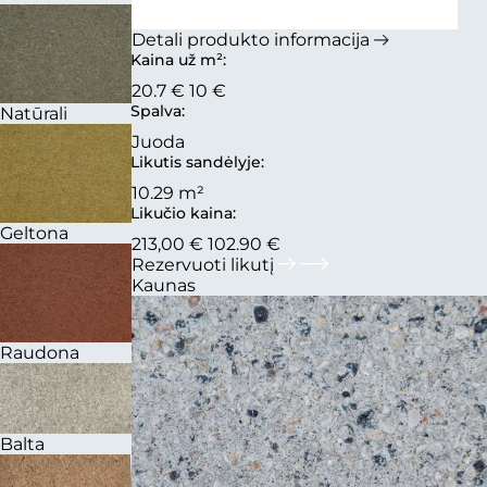
Detali produkto informacija
Kaina už m²:
20.7 €
10 €
Spalva:
Natūrali
Juoda
Likutis sandėlyje:
10.29 m²
Likučio kaina:
Geltona
213,00 €
102.90 €
Rezervuoti likutį
Kaunas
Raudona
Balta