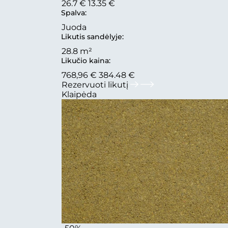
26.7 €
13.35 €
Spalva:
Juoda
Likutis sandėlyje:
28.8 m²
Likučio kaina:
768,96 €
384.48 €
Rezervuoti likutį
Klaipėda