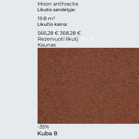
Moon anthracite
Likutis sandėlyje:
19.8 m²
Likučio kaina:
566,28 €
368.28 €
Rezervuoti likutį
Kaunas
-35%
Kuba 8