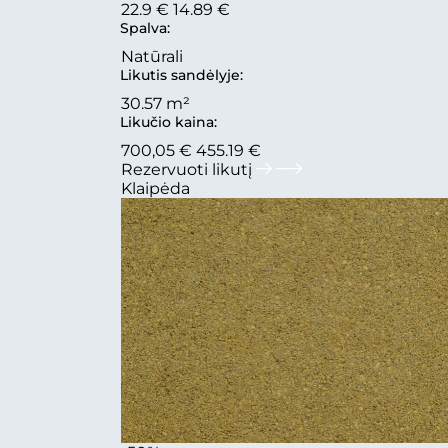
22.9 €
14.89 €
Spalva:
Natūrali
Likutis sandėlyje:
30.57 m²
Likučio kaina:
700,05 €
455.19 €
Rezervuoti likutį
Klaipėda