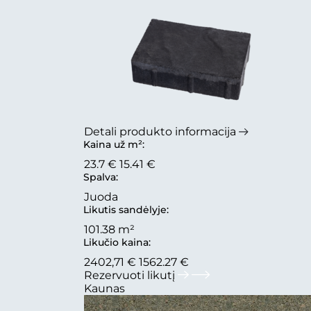
Detali produkto informacija
Kaina už m²:
23.7 €
15.41 €
Spalva:
Juoda
Likutis sandėlyje:
101.38 m²
Likučio kaina:
2402,71 €
1562.27 €
Rezervuoti likutį
Kaunas