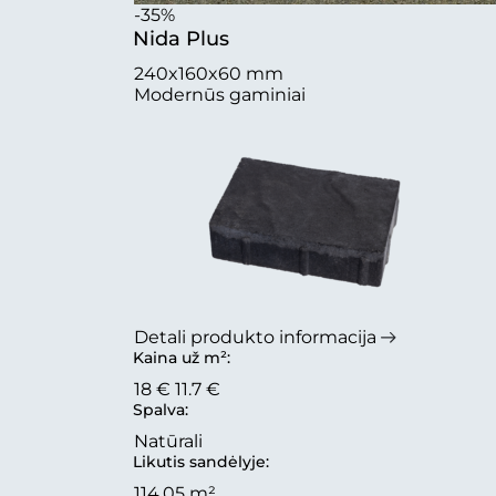
-35%
Nida Plus
240x160x60 mm
Modernūs gaminiai
Detali produkto informacija
Kaina už m²:
18 €
11.7 €
Spalva:
Natūrali
Likutis sandėlyje:
114.05 m²