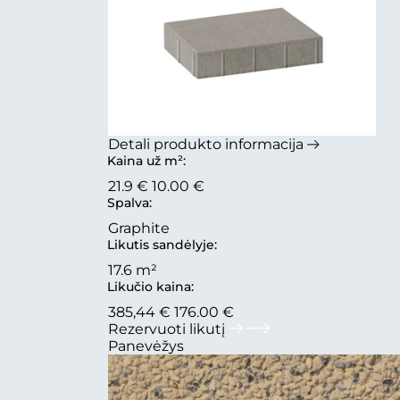
Detali produkto informacija
Kaina už m²:
21.9 €
10.00 €
Spalva:
Graphite
Likutis sandėlyje:
17.6 m²
Likučio kaina:
385,44 €
176.00 €
Rezervuoti likutį
Panevėžys