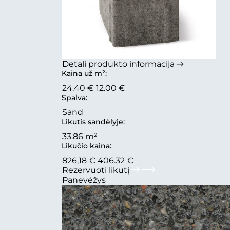
Detali produkto informacija
Kaina už m²:
24.40 €
12.00 €
Spalva:
Sand
Likutis sandėlyje:
33.86 m²
Likučio kaina:
826,18 €
406.32 €
Rezervuoti likutį
Panevėžys