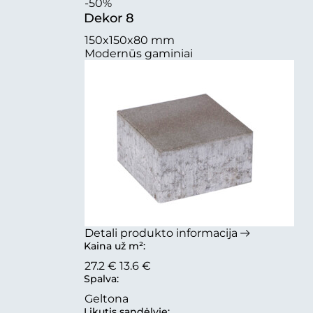
-50%
Dekor 8
150x150x80 mm
Modernūs gaminiai
Detali produkto informacija
Kaina už m²:
27.2 €
13.6 €
Spalva:
Geltona
Likutis sandėlyje: