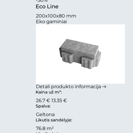
-50%
Eco Line
200x100x80 mm
Eko gaminiai
Detali produkto informacija
Kaina už m²:
26.7 €
13.35 €
Spalva:
Geltona
Likutis sandėlyje:
76.8 m²