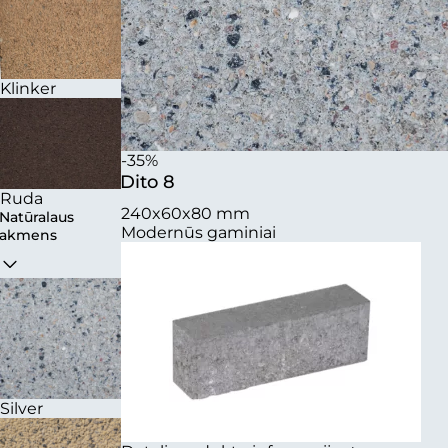
Klinker
-35%
Dito 8
Ruda
240x60x80 mm
Natūralaus
Modernūs gaminiai
akmens
Silver