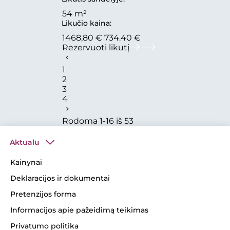
54 m²
Likučio kaina:
1468,80 €
734.40 €
Rezervuoti likutį
1
2
3
4
Rodoma 1-16 iš 53
Aktualu
Kainynai
Deklaracijos ir dokumentai
Pretenzijos forma
Informacijos apie pažeidimą teikimas
Privatumo politika