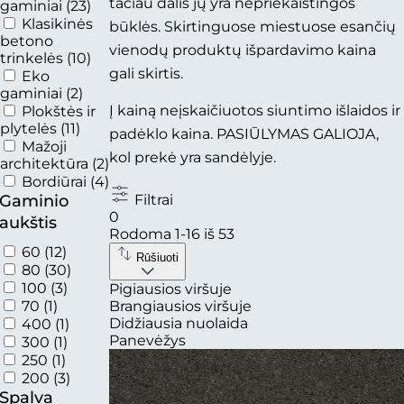
tačiau dalis jų yra nepriekaištingos
gaminiai
(23)
Klasikinės
būklės. Skirtinguose miestuose esančių
betono
vienodų produktų išpardavimo kaina
trinkelės
(10)
gali skirtis.
Eko
gaminiai
(2)
Į kainą neįskaičiuotos siuntimo išlaidos ir
Plokštės ir
plytelės
(11)
padėklo kaina. PASIŪLYMAS GALIOJA,
Mažoji
kol prekė yra sandėlyje.
architektūra
(2)
Bordiūrai
(4)
Gaminio
Filtrai
0
aukštis
Rodoma
1-16
iš
53
60
(12)
Rūšiuoti
80
(30)
100
(3)
Pigiausios viršuje
70
(1)
Brangiausios viršuje
Didžiausia nuolaida
400
(1)
Panevėžys
300
(1)
250
(1)
200
(3)
Spalva