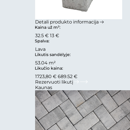
Detali produkto informacija
Kaina už m²:
32.5 €
13 €
Spalva:
Lava
Likutis sandėlyje:
53.04 m²
Likučio kaina:
1723,80 €
689.52 €
Rezervuoti likutį
Kaunas