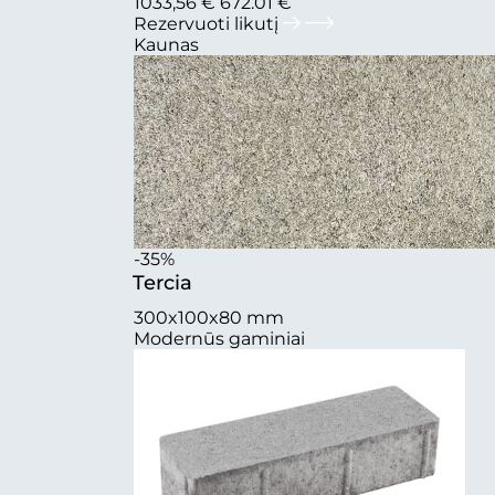
1033,56 €
672.01 €
Rezervuoti likutį
Kaunas
-35%
Tercia
300x100x80 mm
Modernūs gaminiai