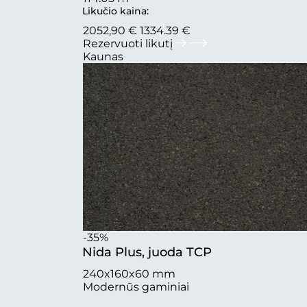
Likučio kaina:
2052,90 €
1334.39 €
Rezervuoti likutį
Kaunas
-35%
Nida Plus, juoda TCP
240x160x60 mm
Modernūs gaminiai