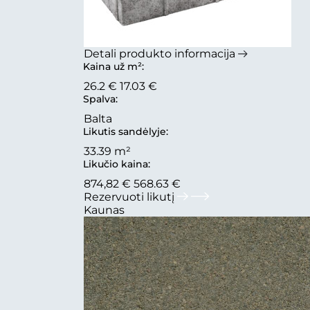
Detali produkto informacija
Kaina už m²:
26.2 €
17.03 €
Spalva:
Balta
Likutis sandėlyje:
33.39 m²
Likučio kaina:
874,82 €
568.63 €
Rezervuoti likutį
Kaunas