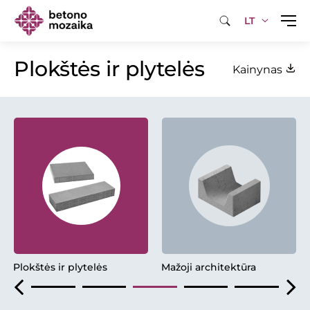
LT
Plokštės ir plytelės
Kainynas
Plokštės ir plytelės
Mažoji architektūra