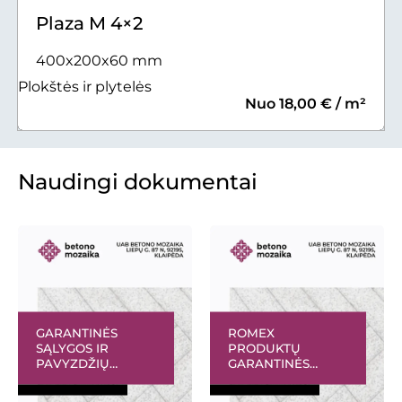
Plaza M 4×2
400x200x60 mm
Plokštės ir plytelės
Nuo 18,00 € / m²
Naudingi dokumentai
GARANTINĖS
ROMEX
SĄLYGOS IR
PRODUKTŲ
PAVYZDŽIŲ
GARANTINĖS
GALERIJA
SĄLYGOS