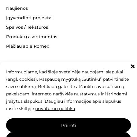
Naujienos
Įgyvendinti projektai
Spalvos / Tekstūros
Produktų asortimentas
Plačiau apie Romex
Informuojame, kad šioje svetainėje naudojami slapukai
+370 463 14062
(angl. cookies). Paspaudę mygtuką „Sutinku” patvirtinsite
info@betonomozaika.lt
savo sutikimą. Bet kada galėsite atšaukti savo sutikimą
pakeisdami interneto naršyklės nustatymus ir ištrindami
įrašytus slapukus. Daugiau informacijos apie slapukus
rasite skiltyje
privatumo politika
Šios svetainės turinys, tekstai, nuotraukos
Priimti
yra Betono mozaika nuosavybė, be raštiško sutikimo
draudžiama kopijuoti, naudoti ir platinti.