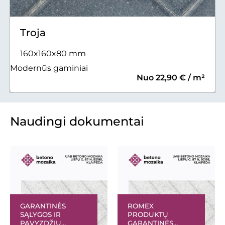
Troja
160x160x80 mm
Modernūs gaminiai
Nuo 22,90 € / m²
Naudingi dokumentai
GARANTINĖS
ROMEX
SĄLYGOS IR
PRODUKTŲ
PAVYZDŽIŲ
GARANTINĖS