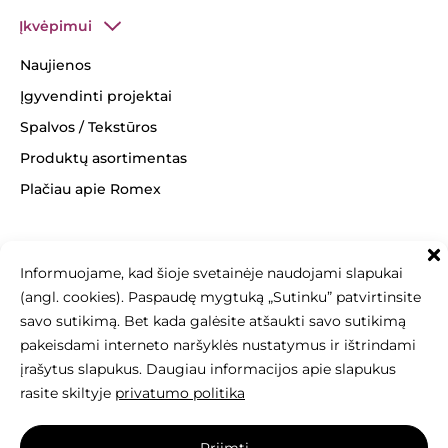
Įkvėpimui
Naujienos
Įgyvendinti projektai
Spalvos / Tekstūros
Produktų asortimentas
Plačiau apie Romex
Informuojame, kad šioje svetainėje naudojami slapukai
(angl. cookies). Paspaudę mygtuką „Sutinku” patvirtinsite
+370 463 14062
info@betonomozaika.lt
savo sutikimą. Bet kada galėsite atšaukti savo sutikimą
pakeisdami interneto naršyklės nustatymus ir ištrindami
įrašytus slapukus. Daugiau informacijos apie slapukus
rasite skiltyje
privatumo politika
Šios svetainės turinys, tekstai, nuotraukos
Priimti