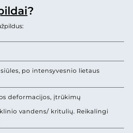
ildai
?
žpildus:
siūles, po intensyvesnio lietaus
s deformacijos, įtrūkimų
linio vandens/ kritulių. Reikalingi
.