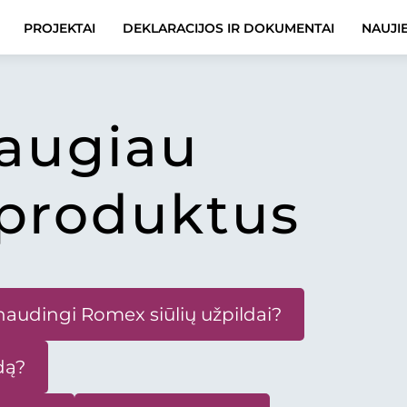
PROJEKTAI
DEKLARACIJOS IR DOKUMENTAI
NAUJI
daugiau
produktus
audingi Romex siūlių užpildai?
dą?