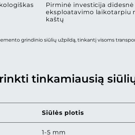
kologiškas
Pirminė investicija didesnė 
eksploatavimo laikotarpiu n
kaštų
emento grindinio siūlių užpildą, tinkantį visoms trans
rinkti tinkamiausią siūli
Siūlės plotis
1-5 mm