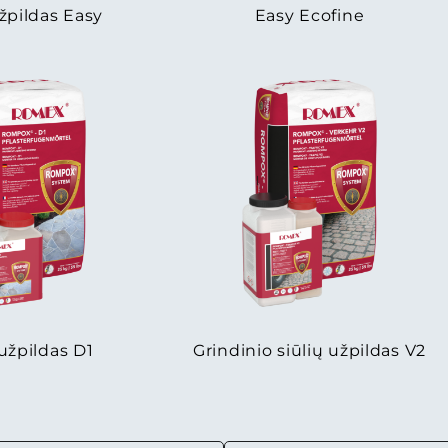
užpildas Easy
Easy Ecofine
 užpildas D1
Grindinio siūlių užpildas V2