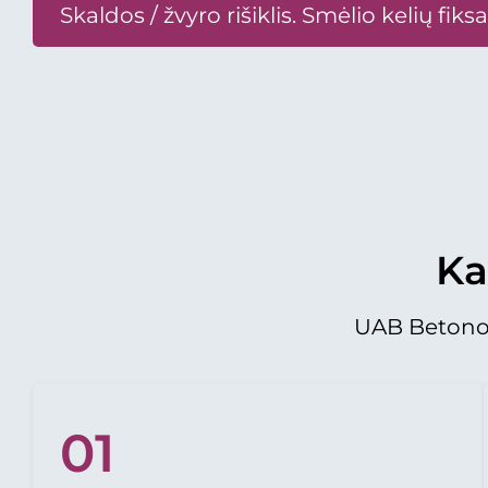
Skaldos / žvyro rišiklis. Smėlio kelių fiks
Ka
UAB Betono
01