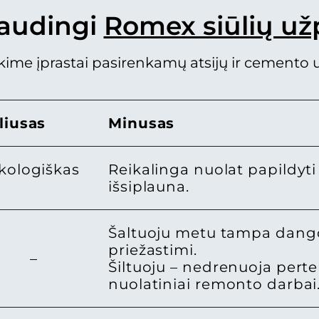
audingi
Romex siūlių užp
kime įprastai pasirenkamų atsijų ir cemento u
liusas
Minusas
kologiškas
Reikalinga nuolat papildyti 
išsiplauna.
Šaltuoju metu tampa dango
priežastimi.
–
Šiltuoju – nedrenuoja pertek
nuolatiniai remonto darbai