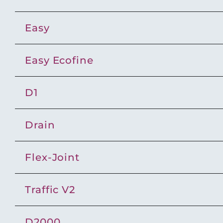
Ea
sy
Easy Ecofine
D1
Drain
Flex-Joint
Traffic V2
D2000