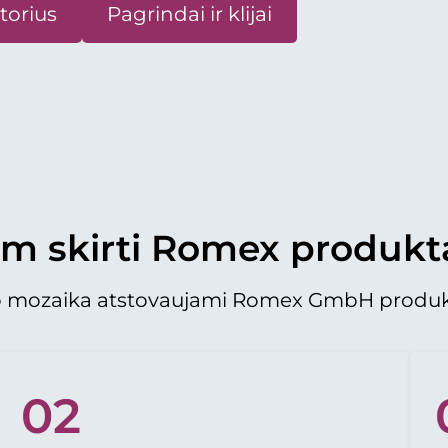
atorius
Pagrindai ir klijai
m skirti Romex produkt
 mozaika atstovaujami
Romex GmbH
produkt
02