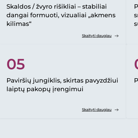
Skaldos / žvyro rišikliai – stabiliai
P
dangai formuoti, vizualiai „akmens
s
kilimas“
s
Skaityti daugiau
05
Paviršių jungiklis, skirtas pavyzdžiui
P
laiptų pakopų įrengimui
Skaityti daugiau