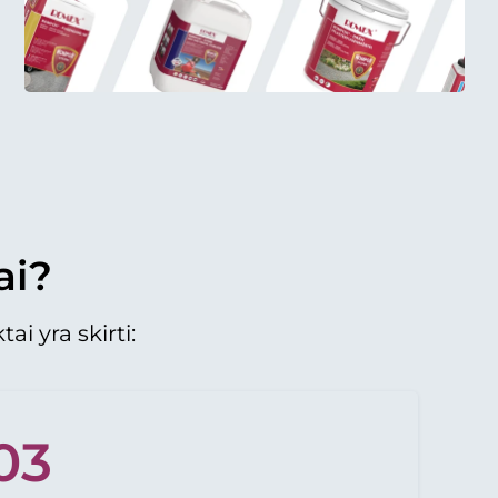
ai?
ai yra skirti:
03