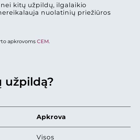
nei kitų užpildų, ilgalaikio
ereikalauja nuolatinių priežiūros
porto apkrovoms
CEM
.
ų užpildą?
Apkrova
Visos