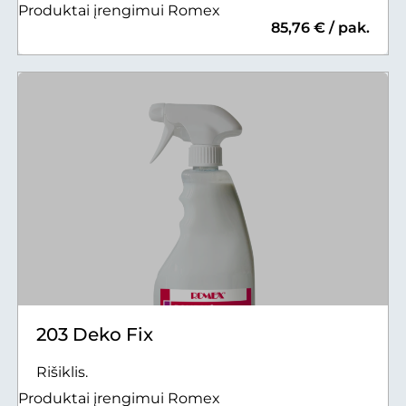
Produktai įrengimui Romex
85,76 € / pak.
203 Deko Fix
Rišiklis.
Produktai įrengimui Romex