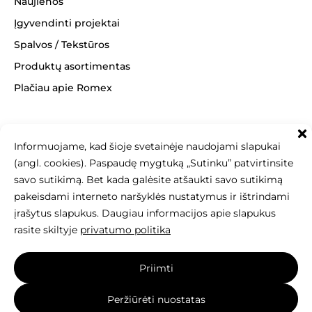
Naujienos
Įgyvendinti projektai
Spalvos / Tekstūros
Produktų asortimentas
Plačiau apie Romex
Informuojame, kad šioje svetainėje naudojami slapukai
+370 463 14062
(angl. cookies). Paspaudę mygtuką „Sutinku” patvirtinsite
info@betonomozaika.lt
savo sutikimą. Bet kada galėsite atšaukti savo sutikimą
pakeisdami interneto naršyklės nustatymus ir ištrindami
įrašytus slapukus. Daugiau informacijos apie slapukus
rasite skiltyje
privatumo politika
Šios svetainės turinys, tekstai, nuotraukos
Priimti
yra Betono mozaika nuosavybė, be raštiško sutikimo
draudžiama kopijuoti, naudoti ir platinti.
Peržiūrėti nuostatas