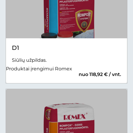
D1
Siūlių užpildas.
Produktai įrengimui Romex
nuo 118,92 € / vnt.