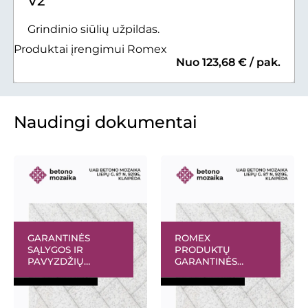
V2
Grindinio siūlių užpildas.
Produktai įrengimui Romex
Nuo 123,68 € / pak.
Naudingi dokumentai
GARANTINĖS
ROMEX
SĄLYGOS IR
PRODUKTŲ
PAVYZDŽIŲ
GARANTINĖS
GALERIJA
SĄLYGOS