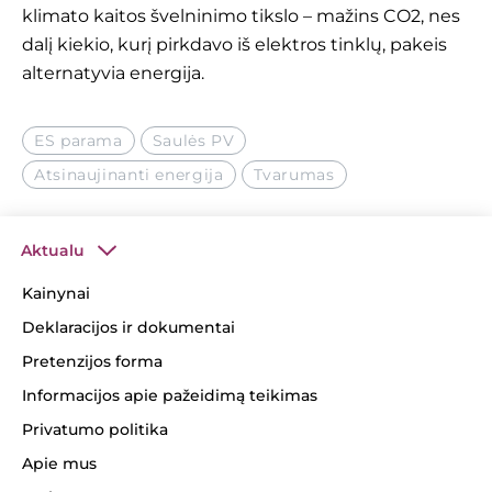
klimato kaitos švelninimo tikslo – mažins CO2, nes
dalį kiekio, kurį pirkdavo iš elektros tinklų, pakeis
alternatyvia energija.
ES parama
Saulės PV
Atsinaujinanti energija
Tvarumas
Aktualu
Kainynai
Deklaracijos ir dokumentai
Pretenzijos forma
Informacijos apie pažeidimą teikimas
Privatumo politika
Apie mus