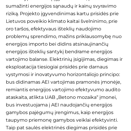
sumažinti energijos sąnaudų ir kainų svyravimo
riziką. Projekto įgyvendinimas kartu prisidės prie
Lietuvos poveikio klimato kaitai švelninimo, prie
oro taršos, efektyvaus išteklių naudojimo
problemų sprendimo, mažins priklausomybę nuo
energijos importo bei didins atsinaujinančių
energijos išteklių santykį bendrame energijos
vartojimo balanse. Elektrinių įsigijimas, diegimas ir
eksploatacija tiesiogiai prisidės prie darnaus
vystymosi ir inovatyvumo horizontaliojo principo:
bus didinamas AEI vartojimas pramonės įmonėje,
remiantis energijos vartojimo efektyvumo audito
ataskaita, atlikta UAB „Betono mozaika“ įmonei,
bus investuojama į AEI naudojančių energijos
gamybos pajėgumų įrengimus, kaip energijos
taupymo priemonę gamybos veiklai efektyvinti.
Taip pat saulės elektrinės diegimas prisidės prie