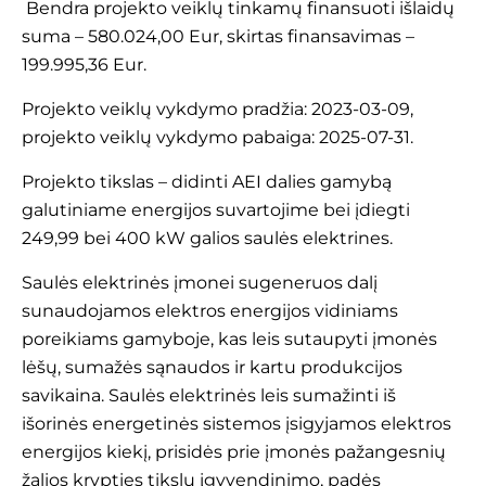
Bendra projekto veiklų tinkamų finansuoti išlaidų
suma – 580.024,00 Eur, skirtas finansavimas –
199.995,36 Eur.
Projekto veiklų vykdymo pradžia: 2023-03-09,
projekto veiklų vykdymo pabaiga: 2025-07-31.
Projekto tikslas – didinti AEI dalies gamybą
galutiniame energijos suvartojime bei įdiegti
249,99 bei 400 kW galios saulės elektrines.
Saulės elektrinės įmonei sugeneruos dalį
sunaudojamos elektros energijos vidiniams
poreikiams gamyboje, kas leis sutaupyti įmonės
lėšų, sumažės sąnaudos ir kartu produkcijos
savikaina. Saulės elektrinės leis sumažinti iš
išorinės energetinės sistemos įsigyjamos elektros
energijos kiekį, prisidės prie įmonės pažangesnių
žalios krypties tikslų įgyvendinimo, padės