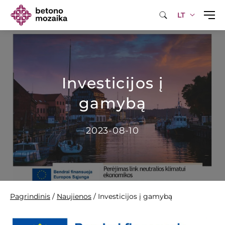
LT
Investicijos į
gamybą
2023-08-10
Pagrindinis
/
Naujienos
/
Investicijos į gamybą