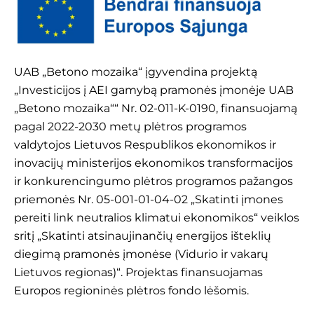
UAB „Betono mozaika“ įgyvendina projektą
„Investicijos į AEI gamybą pramonės įmonėje UAB
„Betono mozaika““ Nr. 02-011-K-0190, finansuojamą
pagal 2022-2030 metų plėtros programos
valdytojos Lietuvos Respublikos ekonomikos ir
inovacijų ministerijos ekonomikos transformacijos
ir konkurencingumo plėtros programos pažangos
priemonės Nr. 05-001-01-04-02 „Skatinti įmones
pereiti link neutralios klimatui ekonomikos“ veiklos
sritį „Skatinti atsinaujinančių energijos išteklių
diegimą pramonės įmonėse (Vidurio ir vakarų
Lietuvos regionas)“. Projektas finansuojamas
Europos regioninės plėtros fondo lėšomis.