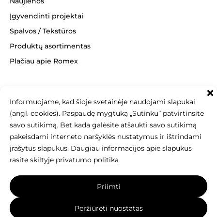
Naujienos
Įgyvendinti projektai
Spalvos / Tekstūros
Produktų asortimentas
Plačiau apie Romex
Informuojame, kad šioje svetainėje naudojami slapukai
(angl. cookies). Paspaudę mygtuką „Sutinku” patvirtinsite
+370 463 14062
info@betonomozaika.lt
savo sutikimą. Bet kada galėsite atšaukti savo sutikimą
pakeisdami interneto naršyklės nustatymus ir ištrindami
įrašytus slapukus. Daugiau informacijos apie slapukus
rasite skiltyje
privatumo politika
Šios svetainės turinys, tekstai, nuotraukos
Priimti
yra Betono mozaika nuosavybė, be raštiško sutikimo
draudžiama kopijuoti, naudoti ir platinti.
Peržiūrėti nuostatas