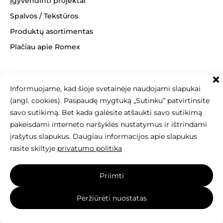
Įgyvendinti projektai
Spalvos / Tekstūros
Produktų asortimentas
Plačiau apie Romex
Informuojame, kad šioje svetainėje naudojami slapukai
+370 463 14062
(angl. cookies). Paspaudę mygtuką „Sutinku” patvirtinsite
info@betonomozaika.lt
savo sutikimą. Bet kada galėsite atšaukti savo sutikimą
pakeisdami interneto naršyklės nustatymus ir ištrindami
įrašytus slapukus. Daugiau informacijos apie slapukus
rasite skiltyje
privatumo politika
Šios svetainės turinys, tekstai, nuotraukos
Priimti
yra Betono mozaika nuosavybė, be raštiško sutikimo
draudžiama kopijuoti, naudoti ir platinti.
Peržiūrėti nuostatas
Svetainę sukūrė:
elnis.lt