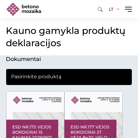
LT
Kauno gamykla produktų
deklaracijos
Dokumentai
ESD NR.173 VEJOS
ESD NR.177 VEJOS
BORDIŪRAI 1S
BORDIŪRAI 2T
KAUNAS 20260601
VEJA 8×20, VELO