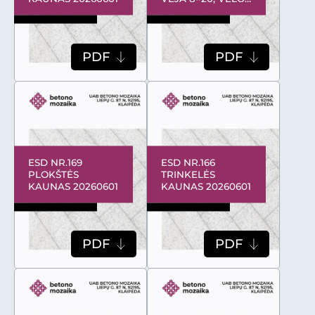
KAUNAS 20260601
PDF
PDF
ESD NR.169
ESD NR.166
PLOKŠTĖS
TRINKELĖS
KAUNAS 20260601
KAUNAS 20260601
PDF
PDF