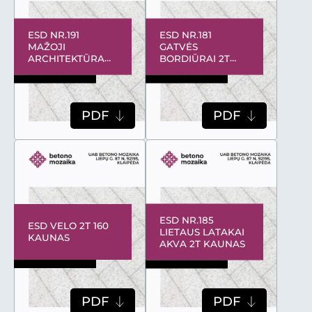
ESD NR.191
ESD NR.181
MAŽOJI
GATVĖS
ARCHITEKTŪRA
BORDIŪRAI 2T
KAUNAS 20260601
KAUNAS 20260601
PDF
PDF
ESD NR.185
ESD VELO 2T 160
LIETAUS LATAKAI
KAUNAS
AKVA 2T KAUNAS
PDF
PDF