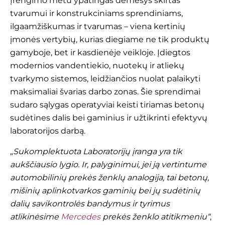
Įrengimo metu ypatingas dėmesys skirtas
tvarumui ir konstrukciniams sprendiniams,
ilgaamžiškumas ir tvarumas – viena kertinių
įmonės vertybių, kurias diegiame ne tik produktų
gamyboje, bet ir kasdienėje veikloje. Įdiegtos
modernios vandentiekio, nuotekų ir atliekų
tvarkymo sistemos, leidžiančios nuolat palaikyti
maksimaliai švarias darbo zonas. Šie sprendimai
sudaro sąlygas operatyviai keisti tiriamas betonų
sudėtines dalis bei gaminius ir užtikrinti efektyvų
laboratorijos darbą.
„
Sukomplektuota Laboratorijų įranga yra tik
aukščiausio lygio. Ir, palyginimui, jei ją vertintume
automobilinių prekės ženklų analogija, tai betonų,
mišinių aplinkotvarkos gaminių bei jų sudėtinių
dalių savikontrolės bandymus ir tyrimus
atlikinėsime
Mercedes
prekės ženklo atitikmeniu“
,