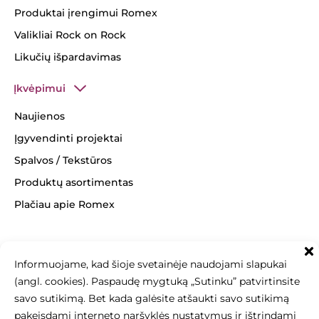
Produktai įrengimui Romex
Valikliai Rock on Rock
Likučių išpardavimas
Įkvėpimui
Naujienos
Įgyvendinti projektai
Spalvos / Tekstūros
Produktų asortimentas
Plačiau apie Romex
Informuojame, kad šioje svetainėje naudojami slapukai
(angl. cookies). Paspaudę mygtuką „Sutinku” patvirtinsite
+370 463 14062
info@betonomozaika.lt
savo sutikimą. Bet kada galėsite atšaukti savo sutikimą
pakeisdami interneto naršyklės nustatymus ir ištrindami