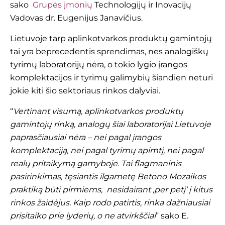
sako
Grupės įmonių
Technologijų ir Inovacijų
Vadovas dr. Eugenijus Janavičius.
Lietuvoje tarp aplinkotvarkos produktų gamintojų
tai yra beprecedentis sprendimas, nes analogiškų
tyrimų laboratorijų nėra, o tokio lygio įrangos
komplektacijos ir tyrimų galimybių šiandien neturi
jokie kiti šio sektoriaus rinkos dalyviai.
“
Vertinant visumą, aplinkotvarkos produktų
gamintojų rinką, analogų šiai laboratorijai Lietuvoje
paprasčiausiai nėra – nei pagal įrangos
komplektaciją, nei pagal tyrimų apimtį, nei pagal
realų pritaikymą gamyboje. Tai flagmaninis
pasirinkimas, tęsiantis ilgametę Betono Mozaikos
praktiką būti pirmiems, nesidairant ‚per petį‘ į kitus
rinkos žaidėjus. Kaip rodo patirtis, rinka dažniausiai
prisitaiko prie lyderių, o ne atvirkščiai
” sako E.