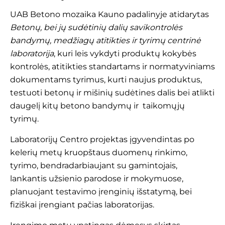
UAB Betono mozaika Kauno padalinyje atidarytas
Betonų, bei jų sudėtinių dalių savikontrolės
bandymų, medžiagų atitikties ir tyrimų centrinė
laboratorija
, kuri leis vykdyti produktų kokybės
kontrolės, atitikties standartams ir normatyviniams
dokumentams tyrimus, kurti naujus produktus,
testuoti betonų ir mišinių sudėtines dalis bei atlikti
daugelį kitų betono bandymų ir taikomųjų
tyrimų.
Laboratorijų Centro projektas įgyvendintas po
kelerių metų kruopštaus duomenų rinkimo,
tyrimo, bendradarbiaujant su gamintojais,
lankantis užsienio parodose ir mokymuose,
planuojant testavimo įrenginių išstatymą, bei
fiziškai įrengiant pačias laboratorijas.