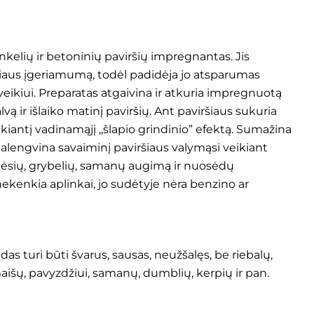
nkelių ir betoninių paviršių impregnantas. Jis
iaus įgeriamumą, todėl padidėja jo atsparumas
kiui. Preparatas atgaivina ir atkuria impregnuotą
lvą ir išlaiko matinį paviršių. Ant paviršiaus sukuria
kiantį vadinamąjį ,,šlapio grindinio” efektą. Sumažina
palengvina savaiminį paviršiaus valymąsi veikiant
lėsių, grybelių, samanų augimą ir nuosėdų
kenkia aplinkai, jo sudėtyje nėra benzino ar
 turi būti švarus, sausas, neužšalęs, be riebalų,
maišų, pavyzdžiui, samanų, dumblių, kerpių ir pan.