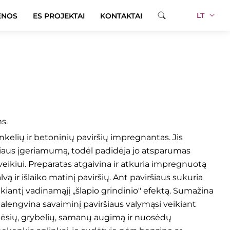
LT
ENOS
ES PROJEKTAI
KONTAKTAI
antas trinkelėms
s.
nkelių ir betoninių paviršių impregnantas. Jis
iaus įgeriamumą, todėl padidėja jo atsparumas
kiui. Preparatas atgaivina ir atkuria impregnuotą
lvą ir išlaiko matinį paviršių. Ant paviršiaus sukuria
kiantį vadinamąjį ,,šlapio grindinio" efektą. Sumažina
palengvina savaiminį paviršiaus valymąsi veikiant
lėsių, grybelių, samanų augimą ir nuosėdų