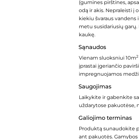
(gumines pirštines, apsa
odą ir akis. Nepraleisti į
kiekiu švaraus vandens ir
metu susidariusių garų
kaukę.
Sąnaudos
2
Vienam sluoksniui 10m
įprastai įgeriančio pavi
impregnuojamos medžiag
Saugojimas
Laikykite ir gabenkite sa
uždarytose pakuotėse, n
Galiojimo terminas
Produktą sunaudokite 
ant pakuotės. Gamybos d