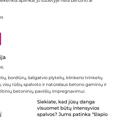
kenkia aplinkai, jo sudėtyje nėra benzino ar
ms
ija
s.
lių, bordiūrų, šaligatvio plytelių, klinkerio trinkelių
 visų rūšių spalvoto ir natūralaus betono gaminių ir
itinių betoninių paviršių impregnavimui.
Siekiate, kad jūsų danga
visuomet būtų intensyvios
spalvos? Jums patinka “šlapio