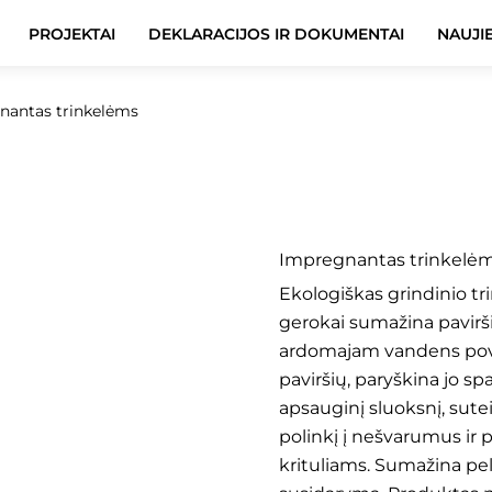
PROJEKTAI
DEKLARACIJOS IR DOKUMENTAI
NAUJI
nantas trinkelėms
Impregn
Impregnantas trinkelėm
Ekologiškas grindinio tri
gerokai sumažina pavirš
ardomajam vandens povei
paviršių, paryškina jo spa
apsauginį sluoksnį, sutei
polinkį į nešvarumus ir 
krituliams. Sumažina pe