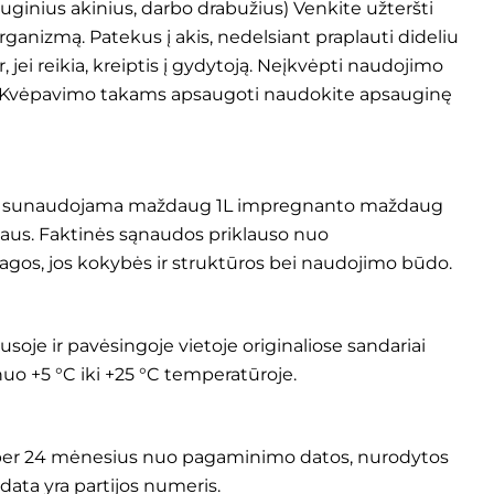
uginius akinius, darbo drabužius) Venkite užteršti
 organizmą. Patekus į akis, nedelsiant praplauti dideliu
, jei reikia, kreiptis į gydytoją. Neįkvėpti naudojimo
. Kvėpavimo takams apsaugoti naudokite apsauginę
sunaudojama maždaug 1L impregnanto maždaug
ršiaus. Faktinės sąnaudos priklauso nuo
os, jos kokybės ir struktūros bei naudojimo būdo.
usoje ir pavėsingoje vietoje originaliose sandariai
uo +5 °C iki +25 °C temperatūroje.
per 24 mėnesius nuo pagaminimo datos, nurodytos
ata yra partijos numeris.