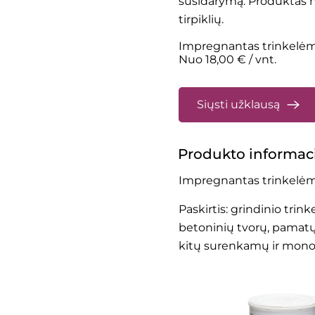
susidarymą. Produktas ne
tirpiklių.
Impregnantas trinkelė
Nuo 18,00 € / vnt.
Siųsti užklausą
Produkto informac
Impregnantas trinkelėm
Paskirtis: grindinio trinke
betoninių tvorų, pamatų,
kitų surenkamų ir monol