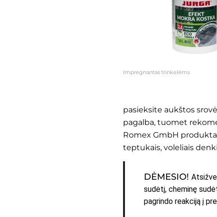
Impregnantas trinkelėms
pasieksite aukštos srovės
pagalba, tuomet rekome
Romex GmbH
produkta
teptukais, voleliais den
DĖMESIO!
Atsižve
sudėtį, cheminę sudėtį
pagrindo reakciją į pr