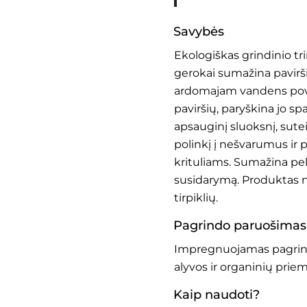
Savybės
Ekologiškas grindinio tri
gerokai sumažina pavirš
ardomajam vandens povei
paviršių, paryškina jo spa
apsauginį sluoksnį, sutei
polinkį į nešvarumus ir 
krituliams. Sumažina pe
susidarymą. Produktas ne
tirpiklių.
Pagrindo paruošimas
Impregnuojamas pagrindas
alyvos ir organinių prie
Kaip naudoti?