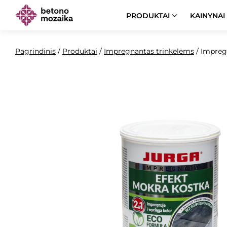
PRODUKTAI
KAINYNAI
Pagrindinis
/
Produktai
/
Impregnantas trinkelėms
/
Impreg