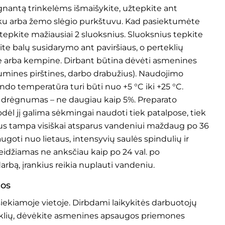
antą trinkelėms išmaišykite, užtepkite ant
tuku arba žemo slėgio purkštuvu. Kad pasiektumėte
žtepkite mažiausiai 2 sluoksnius. Sluoksnius tepkite
nkite balų susidarymo ant paviršiaus, o perteklių
ste arba kempine. Dirbant būtina dėvėti asmenines
mines pirštines, darbo drabužius). Naudojimo
indo temperatūra turi būti nuo +5 °C iki +25 °C.
 drėgnumas – ne daugiau kaip 5%. Preparato
todėl jį galima sėkmingai naudoti tiek patalpose, tiek
ius tampa visiškai atsparus vandeniui maždaug po 36
a saugoti nuo lietaus, intensyvių saulės spindulių ir
eidžiamas ne anksčiau kaip po 24 val. po
rbą, įrankius reikia nuplauti vandeniu.
jos
iekiamoje vietoje. Dirbdami laikykitės darbuotojų
syklių, dėvėkite asmenines apsaugos priemones