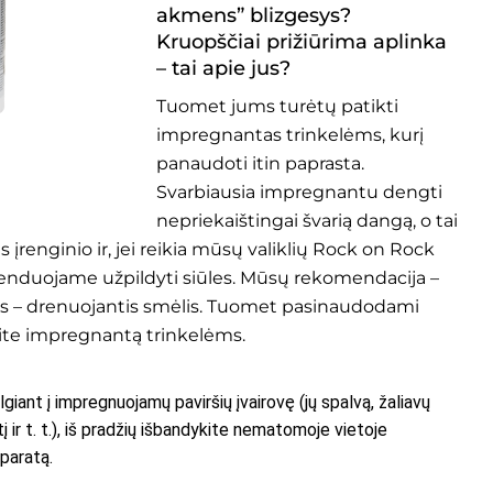
akmens” blizgesys?
Kruopščiai prižiūrima aplinka
– tai apie jus?
Tuomet jums turėtų patikti
impregnantas trinkelėms, kurį
panaudoti itin paprasta.
Svarbiausia impregnantu dengti
nepriekaištingai švarią dangą, o tai
 įrenginio ir, jei reikia mūsų valiklių
Rock on Rock
nduojame užpildyti siūles. Mūsų rekomendacija –
s –
drenuojantis smėlis
. Tuomet pasinaudodami
kite impregnantą trinkelėms.
lgiant į impregnuojamų paviršių įvairovę (jų spalvą, žaliavų
 ir t. t.), iš pradžių išbandykite nematomoje vietoje
eparatą.