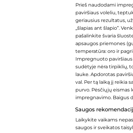
Prieš naudodami impregn
paviršiaus voleliu, tep
geriausius rezultatus, u
,,šlapias ant šlapio”. Ve
pašalinkite švaria šluo
apsaugos priemones (gu
temperatūra: oro ir pagr
Impregnuoto paviršiaus
sudėtyje nėra tirpiklių, 
lauke. Apdorotas pavirš
val. Per tą laiką jį reiki
purvo. Pėsčiųjų eismas l
impregnavimo. Baigus da
Saugos rekomendaci
Laikykite vaikams nepas
saugos ir sveikatos tai