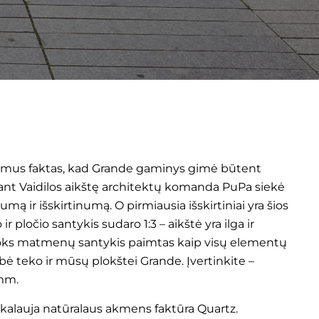
domus faktas, kad Grande gaminys gimė būtent
ant Vaidilos aikštę architektų komanda PuPa siekė
itumą ir išskirtinumą. O pirmiausia išskirtiniai yra šios
r pločio santykis sudaro 1:3 – aikštė yra ilga ir
 toks matmenų santykis paimtas kaip visų elementų
arbė teko ir mūsų plokštei
Grande
. Įvertinkite –
mm.
ikalauja natūralaus akmens faktūra Quartz.