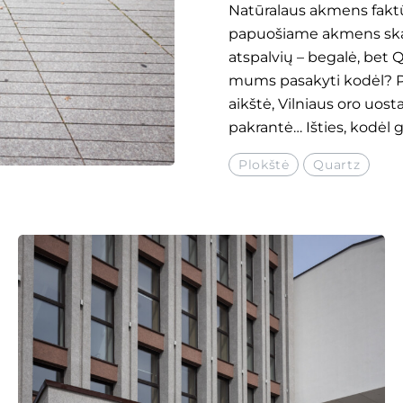
Natūralaus akmens faktūr
papuošiame akmens skald
atspalvių – begalė, bet Q
mums pasakyti kodėl? Pa
aikštė, Vilniaus oro uost
pakrantė… Išties, kodėl g
Plokštė
Quartz