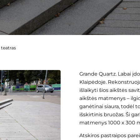
 teatras
Grande Quartz. Labai į
Klaipėdoje. Rekonstruoj
išlaikyti šios aikštės sav
aikštės matmenys – ilgio i
ganėtinai siaura, todėl
išskirtinis bruožas. Ši g
matmenys 1000 x 300 
Atskiros pastraipos pare