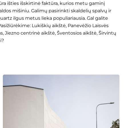
a išties išskirtinė faktūra, kurios metu gaminį
os mišiniu. Galimų pasirinkti skaldelių spalvų ir
uartz ilgus metus lieka populiariausia. Gal galite
sižiūrėkime: Lukiškių aikštė, Panevėžio Laisvės
as, Jiezno centrinė aikštė, Šventosios aikštė, Širvintų
i?