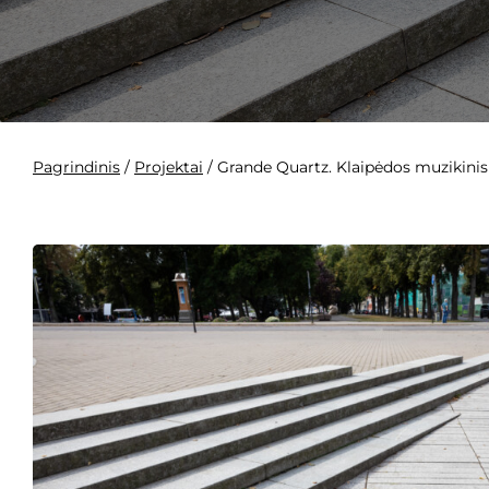
Pagrindinis
/
Projektai
/
Grande Quartz. Klaipėdos muzikinis