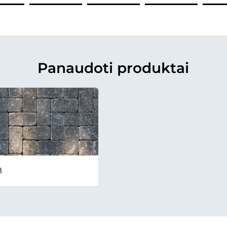
Panaudoti produktai
B