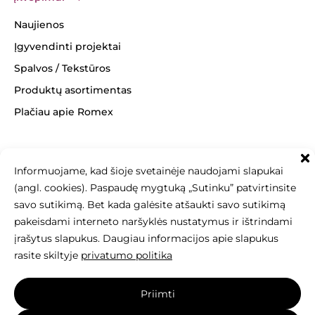
Naujienos
Įgyvendinti projektai
Spalvos / Tekstūros
Produktų asortimentas
Plačiau apie Romex
Informuojame, kad šioje svetainėje naudojami slapukai
+370 463 14062
(angl. cookies). Paspaudę mygtuką „Sutinku” patvirtinsite
info@betonomozaika.lt
savo sutikimą. Bet kada galėsite atšaukti savo sutikimą
pakeisdami interneto naršyklės nustatymus ir ištrindami
įrašytus slapukus. Daugiau informacijos apie slapukus
rasite skiltyje
privatumo politika
Šios svetainės turinys, tekstai, nuotraukos
Priimti
yra Betono mozaika nuosavybė, be raštiško sutikimo