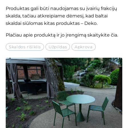
Produktas gali būti naudojamas su įvairių frakcijų
skalda, tačiau atkreipiame dėmesį, kad baltai
skaldai siūlomas kitas produktas – Deko.
Plačiau apie produktą ir jo įrengimą
skaitykite čia
.
Skaldos rišiklis
Užpildas
Apkrova