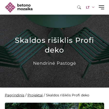
LT
Skaldos rišiklis Profi
deko
Nendrinė Pastogė
Pagrindinis
/
Projektai
/
Skaldos rišiklis Profi deko