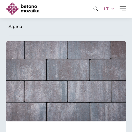
LT
Alpina