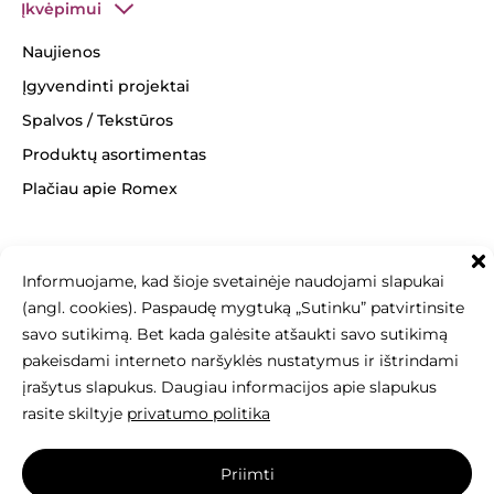
Įkvėpimui
Naujienos
Įgyvendinti projektai
Spalvos / Tekstūros
Produktų asortimentas
Plačiau apie Romex
Informuojame, kad šioje svetainėje naudojami slapukai
+370 463 14062
(angl. cookies). Paspaudę mygtuką „Sutinku” patvirtinsite
info@betonomozaika.lt
savo sutikimą. Bet kada galėsite atšaukti savo sutikimą
pakeisdami interneto naršyklės nustatymus ir ištrindami
įrašytus slapukus. Daugiau informacijos apie slapukus
rasite skiltyje
privatumo politika
Šios svetainės turinys, tekstai, nuotraukos
Priimti
yra Betono mozaika nuosavybė, be raštiško sutikimo