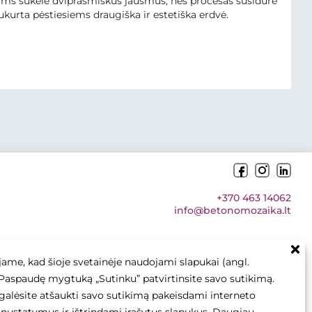
ojams sukėlė dviprasmiškus jausmus, nes procesas susidūrė
sukurta pėstiesiems draugiška ir estetiška erdvė.
+370 463 14062
info@betonomozaika.lt
ame, kad šioje svetainėje naudojami slapukai (angl.
 Paspaudę mygtuką „Sutinku” patvirtinsite savo sutikimą.
galėsite atšaukti savo sutikimą pakeisdami interneto
s turinys, tekstai, nuotraukos yra Betono mozaika nuosavybė,