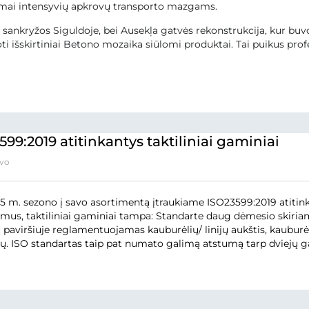
mai intensyvių apkrovų transporto mazgams.
 sankryžos Siguldoje, bei Ausekļa gatvės rekonstrukcija, kur b
i išskirtiniai Betono mozaika siūlomi produktai. Tai puikus profe
599:2019 atitinkantys taktiliniai gaminiai
ovo
 m. sezono į savo asortimentą įtraukiame ISO23599:2019 atitink
imus, taktiliniai gaminiai tampa: Standarte daug dėmesio skiriam
paviršiuje reglamentuojamas kauburėlių/ linijų aukštis, kauburėlių
. ISO standartas taip pat numato galimą atstumą tarp dviejų ga