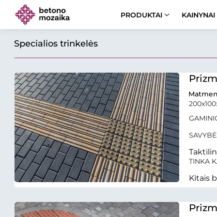
PRODUKTAI
KAINYNAI
Specialios trinkelės
Prizm
Matmen
200x10
GAMINIO
SAVYBĖ
Taktili
TINKA K
Kitais 
Prizm