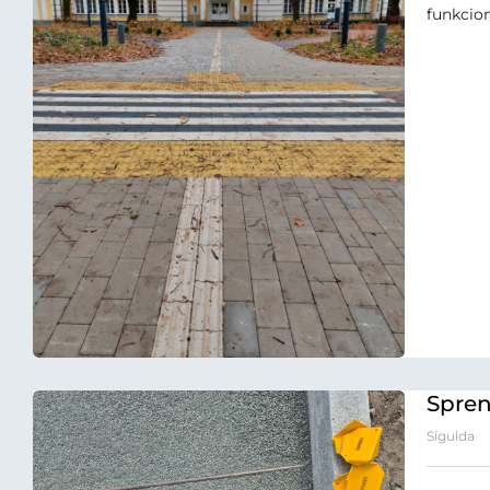
funkcion
Spren
Sigulda