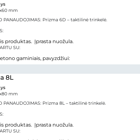
ys
0x60 mm
 PANAUDOJIMAS: Prizma 6D – taktilinė trinkelė.
S:
nis produktas. Įprasta nuožula.
ARTU SU:
betono gaminiais, pavyzdžiui:
a 8L
ys
0x80 mm
 PANAUDOJIMAS: Prizma 8L – taktilinė trinkelė.
S:
nis produktas. Įprasta nuožula.
ARTU SU: