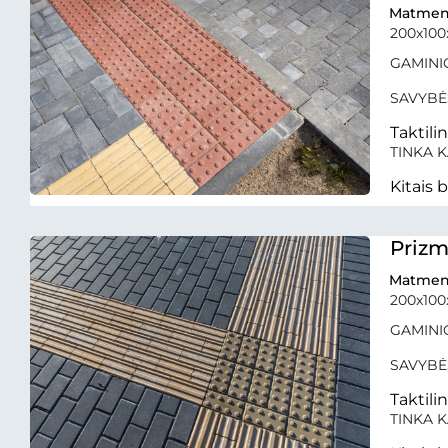
Matmen
200x10
GAMINIO
SAVYBĖ
Taktili
TINKA K
Kitais 
Prizm
Matmen
200x10
GAMINIO
SAVYBĖ
Taktili
TINKA K