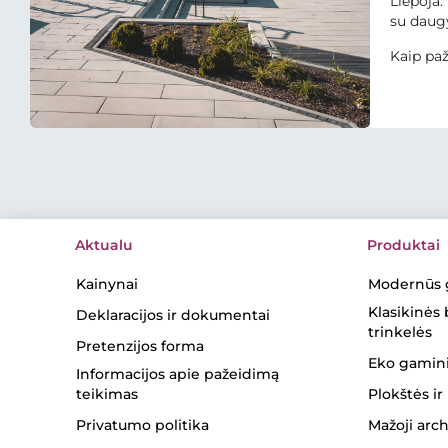
Liepoja.
su daugy
Kaip pa
Aktualu
Produktai
Kainynai
Modernūs 
Klasikinės
Deklaracijos ir dokumentai
trinkelės
Pretenzijos forma
Eko gamini
Informacijos apie pažeidimą
teikimas
Plokštės ir
Privatumo politika
Mažoji arch