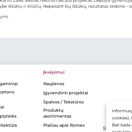
 Karlio Zalės aikštės rekonstrukcijos projektas Liepojos gyvent
be iššūkių ir kliūčių. Nepaisant šių iššūkių, rezultatas stebina – 
žymi
Įkvėpimui
gaminiai
Naujienos
 betono
Įgyvendinti projektai
Spalvos / Tekstūros
ai
Produktų
Informuoj
 plytelės
asortimentas
cookies).
Bet kada 
itektūra
Plačiau apie Romex
Šios svetainė