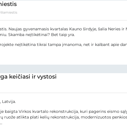
miestis
iliamiestis
stis. Naujas gyvenamasis kvartalas Kauno širdyje, šalia Neries i
iu. Skamba neįtikėtinai? Bet taip yra.
ojekte neįtikėtina tikrai tampa įmanoma, net ir kalbant apie dan
a keičiasi ir vystosi
 Latvija.
e baigta Virkos kvartalo rekonstrukcija, kuri pagerins eismo sąl
ų ruože atlikta plati kelių rekonstrukcija, modernizuotos penkios
..