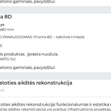
betono gaminiais, pavyzdžiui:
ma 8D
ys
0x80 mm
 PANAUDOJIMAS: Prizma 8D – taktilinė trinkelė.
S:
nis produktas. Įprasta nuožula.
ARTU SU:
betono gaminiais, pavyzdžiui:
stoties aikštės rekonstrukcija
vija
toties aikštės rekonstrukcija: funkcionalumas ir estetika
oties aikštės rekonstrukcija yra svarbus infrastruktūros projektas,