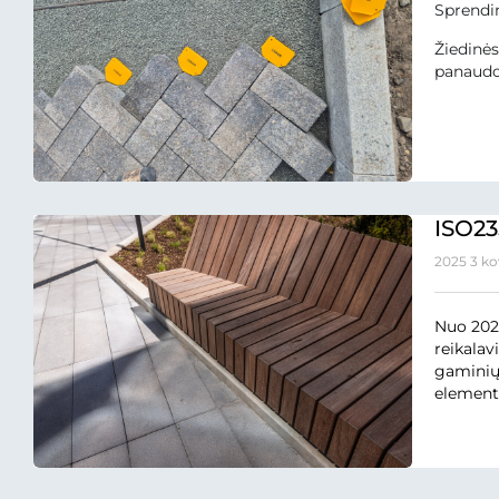
Sprendi
Žiedinės
panaudot
ISO23
2025 3 k
Nuo 2025
reikalav
gaminių 
elementų