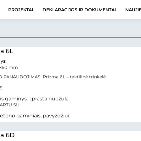
PROJEKTAI
DEKLARACIJOS IR DOKUMENTAI
NAUJI
a 6L
ys:
0x60 mm
 PANAUDOJIMAS: Prizma 6L – taktilinė trinkelė.
S:
nis gaminys. Įprasta nuožula.
ARTU SU:
betono gaminiais, pavyzdžiui:
a 6D