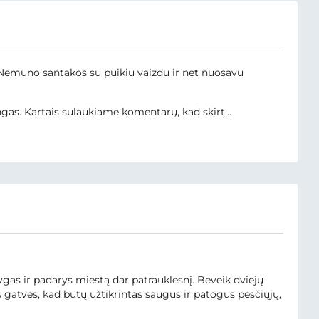
r Nemuno santakos su puikiu vaizdu ir net nuosavu
gas. Kartais sulaukiame komentarų, kad skirt...
ygas ir padarys miestą dar patrauklesnį. Beveik dviejų
 gatvės, kad būtų užtikrintas saugus ir patogus pėsčiųjų,