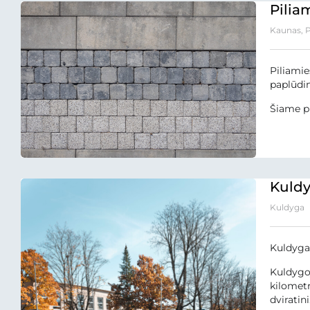
Pilia
Kaunas, P
Piliamie
paplūdim
Šiame pr
Kuldyg
Kuldyga
Kuldyga,
Kuldygoj
kilometr
dviratini.