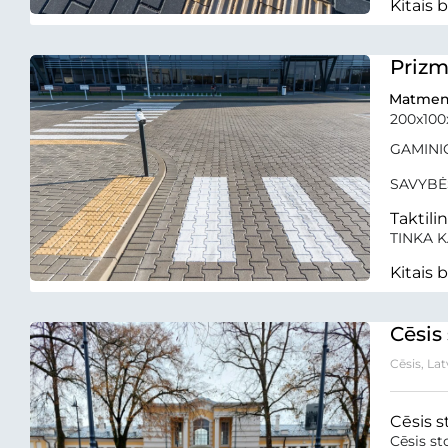
Kitais 
Priz
Matmen
200x10
GAMINIO
SAVYBĖ
Taktili
TINKA K
Kitais 
Cēsis 
Cēsis, Lat
Cēsis s
Cēsis st