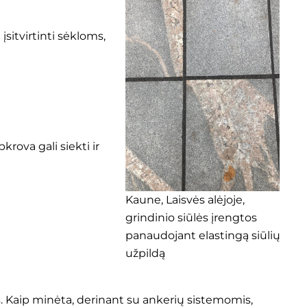
įsitvirtinti sėkloms,
rova gali siekti ir
Kaune, Laisvės alėjoje,
grindinio siūlės įrengtos
panaudojant elastingą siūlių
užpildą
s. Kaip minėta, derinant su ankerių sistemomis,