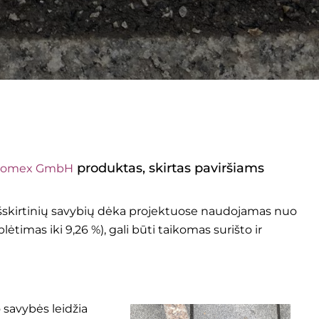
produktas, skirtas paviršiams
omex GmbH
o išskirtinių savybių dėka projektuose naudojamas nuo
ėtimas iki 9,26 %), gali būti taikomas surišto ir
 savybės leidžia