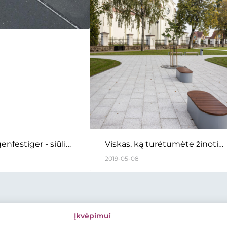
nfestiger - siūlių
Viskas, ką turėtumėte žinoti
apie siūles ir užpildus
2019-05-08
Įkvėpimui