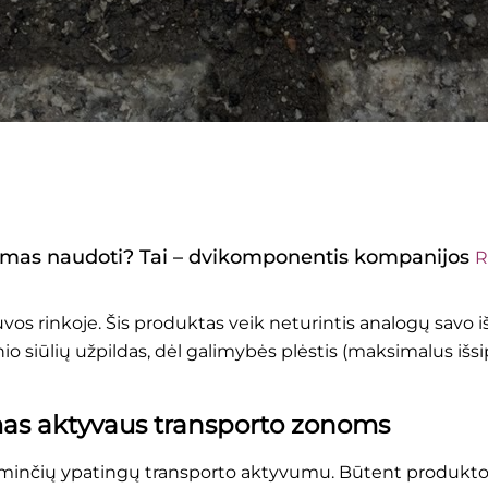
inkamas naudoti? Tai – dvikomponentis kompanijos
R
etuvos rinkoje. Šis produktas veik neturintis analogų sav
io siūlių
užpildas, dėl galimybės plėstis (maksimalus išsipl
imas aktyvaus transporto zonoms
žyminčių ypatingų transporto aktyvumu. Būtent produkto