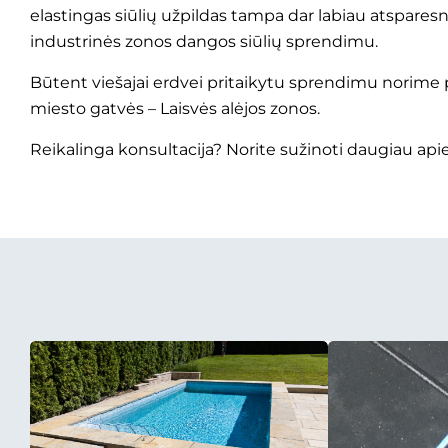
elastingas siūlių užpildas tampa dar labiau atspares
industrinės zonos dangos siūlių sprendimu.
Būtent viešajai erdvei pritaikytu sprendimu norime p
miesto gatvės – Laisvės alėjos zonos.
Reikalinga konsultacija? Norite sužinoti daugiau ap