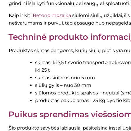
grindinį išlaikyti funkcionalų bei saugų eksploatuoti.
Kaip ir kiti
Betono mozaika
siūlomi siūlių užpildai, š
nešvarumams ir purvui, tad apsaugo nuo nepageidaujam
Techninė produkto informaci
Produktas skirtas dangoms, kurių siūlių plotis yra n
skirtas iki 7,5 t svorio transporto apkrov
iki 25 t
skirtas siūlėms nuo 5 mm
siūlių gylis – nuo 30 mm
siūlomos produkto spalvos – neutral (smėlio
produktas pakuojamas į 25 kg dydžio kibi
Puikus sprendimas viešosio
Šio produkto savybės labiausiai pasiteisina instaliuo