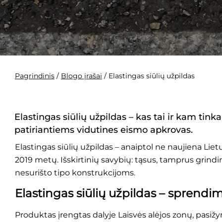
Pagrindinis
/
Blogo įrašai
/
Elastingas siūlių užpildas
Elastingas siūlių užpildas – kas tai ir kam t
patiriantiems vidutines eismo apkrovas
.
Elastingas siūlių užpildas – anaiptol ne naujiena Li
2019 metų. Išskirtinių savybių: tąsus, tamprus grindin
nesurišto tipo konstrukcijoms.
Elastingas siūlių užpildas – sprend
Produktas įrengtas dalyje Laisvės alėjos zonų, pasi