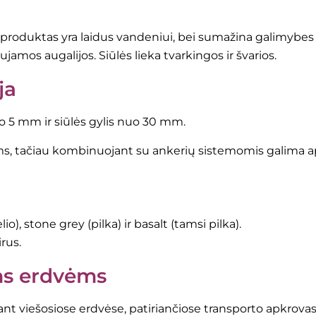
is produktas yra laidus vandeniui, bei sumažina galimybes 
os augalijos. Siūlės lieka tvarkingos ir švarios.
ja
uo 5 mm ir siūlės gylis nuo 30 mm.
oms, tačiau kombinuojant su ankerių sistemomis galima apk
), stone grey (pilka) ir basalt (tamsi pilka).
rus.
ms erdvėms
jant viešosiose erdvėse, patiriančiose transporto apkrova