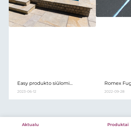
Easy produkto siūlomi
Romex Fuge
sprendimai
stipriklis
2023-06-12
2022-09-28
Aktualu
Produktai