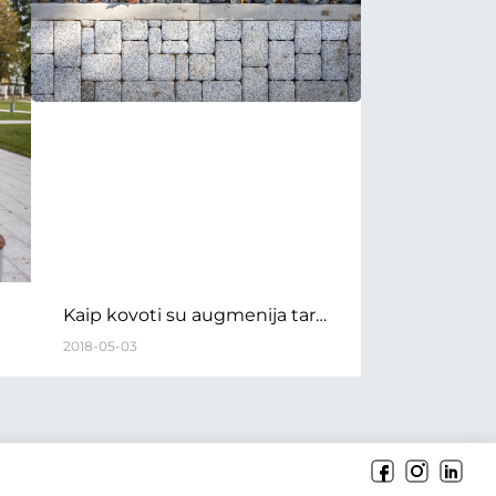
Kaip kovoti su augmenija tarp
trinkelių? Kaip gali padėti
2018-05-03
siūlių užpildai?