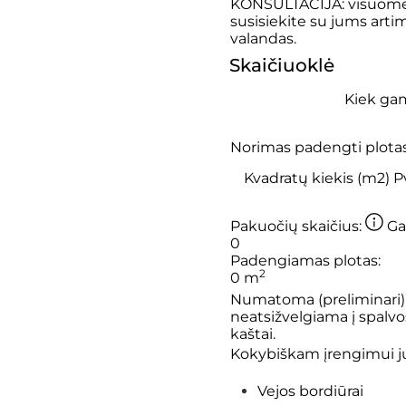
KONSULTACIJA: visuomet
susisiekite su jums arti
valandas.
Skaičiuoklė
Kiek gam
Norimas padengti plota
Pakuočių skaičius:
Ga
0
Padengiamas plotas:
2
0
m
Numatoma (preliminari) 
neatsižvelgiama į spalvo
kaštai.
Kokybiškam įrengimui j
Vejos bordiūrai