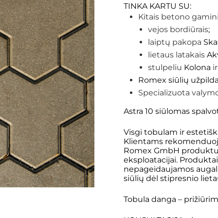
TINKA KARTU SU:
Kitais betono gaminia
vejos bordiūrais
;
laiptų pakopa
Skal
lietaus latakais
Ak
stulpeliu
Kolona
i
Romex siūlių užpilda
Specializuota valymo
Astra 10 siūlomas spalvot
Visgi tobulam ir estetiš
Klientams rekomenduojame
Romex GmbH
produktus
eksploatacijai. Produktai
nepageidaujamos augalijos
siūlių dėl stipresnio lie
Tobula danga – prižiūri