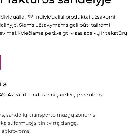
ividualiai.
Individualiai produktai užsakomi
dalinyje. Šiems užsakymams gali būti taikomi
avimai.
Kviečiame peržvelgti
visas spalvų ir tekstūrų
ija
Astra 10 – industrinių erdvių produktas.
, sandėlių, transporto mazgų zonoms.
ėka suformuoja itin tvirtą dangą.
o apkrovoms.