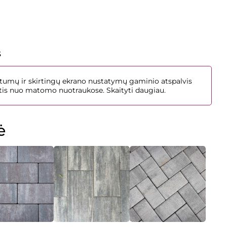
s
umų ir skirtingų ekrano nustatymų gaminio atspalvis
irtis nuo matomo nuotraukose.
Skaityti daugiau.
ė