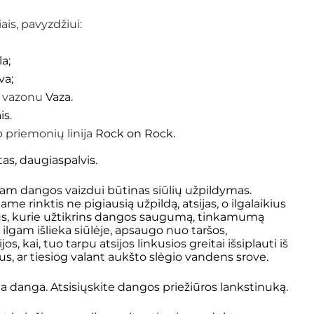
is, pavyzdžiui:
a;
va;
r vazonu
Vaza.
is.
 priemonių linija
Rock on Rock.
as, daugiaspalvis.
kam dangos vaizdui būtinas siūlių užpildymas.
 rinktis ne pigiausią užpildą, atsijas, o ilgalaikius
, kurie užtikrins dangos saugumą, tinkamumą
 ilgam išlieka siūlėje, apsaugo nuo taršos,
, kai, tuo tarpu atsijos linkusios greitai išsiplauti iš
taus, ar tiesiog valant aukšto slėgio vandens srove.
ma danga. Atsisiųskite dangos
priežiūros lankstinuką
.