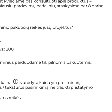
 kviečiame pasikonsultuoti apie produktus –
miausiu
pardavimų padaliniu
, atsakysime per 8 darbo
inio pakuočių reikės jūsų projektui?
s
minius parduodame tik pilnomis pakuotėmis.
kaina:
Nurodyta kaina yra preliminari,
s / tekstūros pasirinkimą, neįtraukti pristatymo
ums reikės: