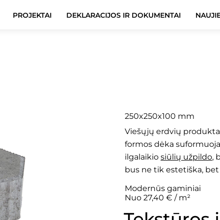
PROJEKTAI
DEKLARACIJOS IR DOKUMENTAI
NAUJI
Astra 10
250x250x100 mm
Viešųjų erdvių produkta
formos dėka suformuoja 
ilgalaikio
siūlių užpildo
, 
bus ne tik estetiška, bet
Modernūs gaminiai
Nuo 27,40 € / m²
Tekstūros 