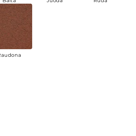
Balta
Juoda
Ruda
Raudona