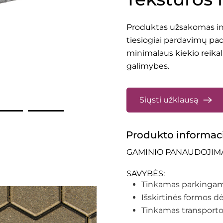
Produktas užsakomas ind
tiesiogiai pardavimų pa
minimalaus kiekio reikal
galimybes.
Siųsti užklausą
Produkto informac
GAMINIO PANAUDOJIMAS: 
SAVYBĖS:
Tinkamas parkingams
Išskirtinės formos d
Tinkamas transport