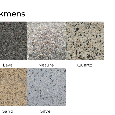
akmens
Lava
Nature
Quartz
Sand
Silver