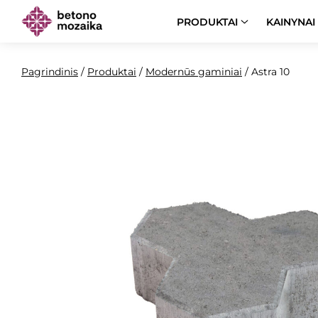
PRODUKTAI
KAINYNAI
Pagrindinis
/
Produktai
/
Modernūs gaminiai
/
Astra 10