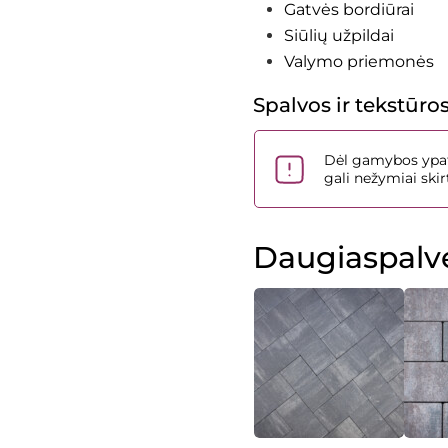
Gatvės bordiūrai
Siūlių užpildai
Valymo priemonės
Spalvos ir tekstūro
Dėl gamybos ypat
gali nežymiai sk
Daugiaspalv