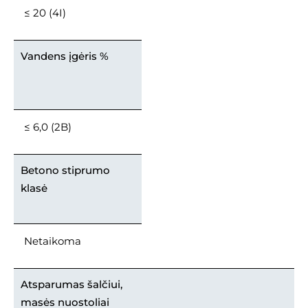
≤ 20 (4I)
Vandens įgėris %
≤ 6,0 (2B)
Betono stiprumo
klasė
Netaikoma
Atsparumas šalčiui,
masės nuostoliai