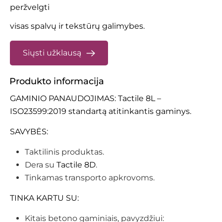
peržvelgti
visas spalvų ir tekstūrų galimybes.
Siųsti užklausą
Produkto informacija
GAMINIO PANAUDOJIMAS: Tactile 8L –
ISO23599:2019 standartą atitinkantis gaminys.
SAVYBĖS:
Taktilinis produktas.
Dera su
Tactile 8D
.
Tinkamas transporto apkrovoms.
TINKA KARTU SU:
Kitais betono gaminiais, pavyzdžiui: