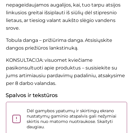
nepageidaujamos augalijos, kai, tuo tarpu atsijos
linkusios greitai išsiplauti iš siūlių dėl stipresnio
lietaus, ar tiesiog valant aukšto slėgio vandens
srove.
Tobula danga – prižiūrima danga. Atsisiųskite
dangos
priežiūros lankstinuką
.
KONSULTACIJA: visuomet kviečiame
pasikonsultuoti apie produktus – susisiekite su
jums artimiausiu
pardavimų padaliniu
, atsakysime
per 8 darbo valandas.
Spalvos ir tekstūros
Dėl gamybos ypatumų ir skirtingų ekrano
nustatymų gaminio atspalvis gali nežymiai
skirtis nuo matomo nuotraukose.
Skaityti
daugiau.