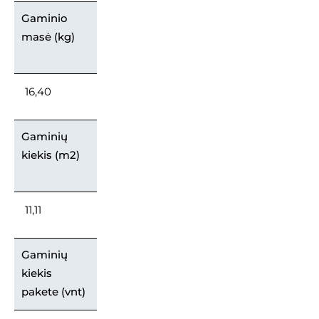
Gaminio
masė (kg)
16,40
Gaminių
kiekis (m2)
11,11
Gaminių
kiekis
pakete (vnt)