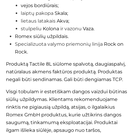
vejos bordiūrais;
laiptų pakopa
Skala;
lietaus latakais
Akva;
stulpeliu
Kolona
ir vazonu
Vaza.
Romex siūlių užpildais.
Specializuota valymo priemonių linija
Rock on
Rock.
Produktą Tactile 8L siūlome spalvotą, daugiaspalvį,
natūralaus akmens faktūros produktą. Produktas
negali būti sendinamas. Gali būti dengiamas TCP.
Visgi tobulam ir estetiškam dangos vaizdui būtinas
siūlių užpildymas. Klientams rekomenduojame
rinktis ne pigiausią užpildą, atsijas, o ilgalaikius
Romex GmbH
produktus, kurie užtikrins dangos
saugumą, tinkamumą eksploatacijai. Produktai
ilgam išlieka siūlėje, apsaugo nuo taršos,