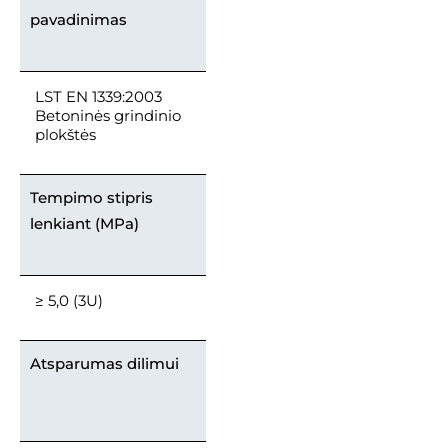
pavadinimas
LST EN 1339:2003
Betoninės grindinio
plokštės
Tempimo stipris
lenkiant (MPa)
≥ 5,0 (3U)
Atsparumas dilimui