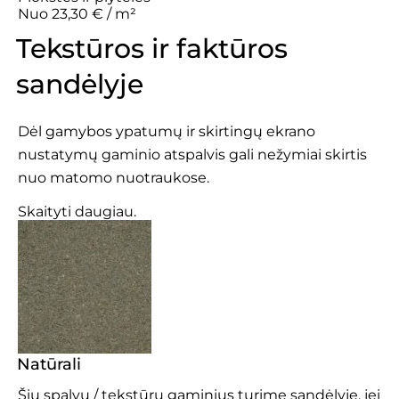
Nuo 23,30 € / m²
Tekstūros ir faktūros
sandėlyje
Dėl gamybos ypatumų ir skirtingų ekrano
nustatymų gaminio atspalvis gali nežymiai skirtis
nuo matomo nuotraukose.
Skaityti daugiau.
Natūrali
Šių spalvų / tekstūrų gaminius turime sandėlyje, jei