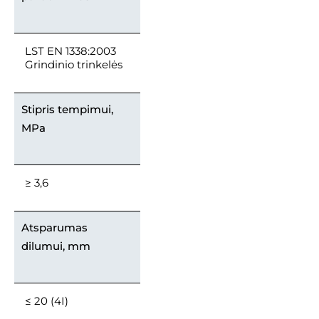
LST EN 1338:2003
Grindinio trinkelės
Stipris tempimui,
MPa
≥ 3,6
Atsparumas
dilumui, mm
≤ 20 (4I)