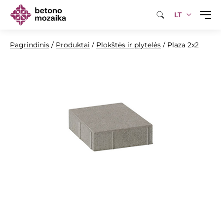
LT
Pagrindinis
/
Produktai
/
Plokštės ir plytelės
/
Plaza 2x2