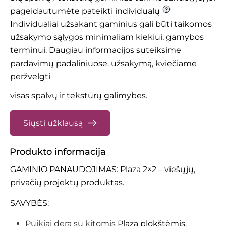
pageidautumėte pateikti individualų
Individualiai užsakant gaminius gali būti taikomos
užsakymo sąlygos minimaliam kiekiui, gamybos
terminui. Daugiau informacijos suteiksime
pardavimų padaliniuose.
užsakymą, kviečiame
peržvelgti
visas spalvų ir tekstūrų galimybes.
Siųsti užklausą
Produkto informacija
GAMINIO PANAUDOJIMAS: Plaza 2×2 – viešųjų,
privačių projektų produktas.
SAVYBĖS:
Puikiai dera su kitomis
Plaza plokštėmis
.