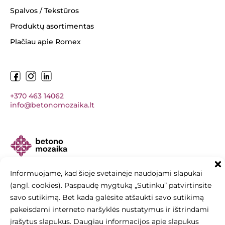
Spalvos / Tekstūros
Produktų asortimentas
Plačiau apie Romex
+370 463 14062
info@betonomozaika.lt
Šios svetainės turinys, tekstai, nuotraukos
Informuojame, kad šioje svetainėje naudojami slapukai
yra Betono mozaika nuosavybė, be raštiško sutikimo
(angl. cookies). Paspaudę mygtuką „Sutinku” patvirtinsite
draudžiama kopijuoti, naudoti ir platinti.
savo sutikimą. Bet kada galėsite atšaukti savo sutikimą
Svetainę sukūrė:
elnis.lt
pakeisdami interneto naršyklės nustatymus ir ištrindami
įrašytus slapukus. Daugiau informacijos apie slapukus