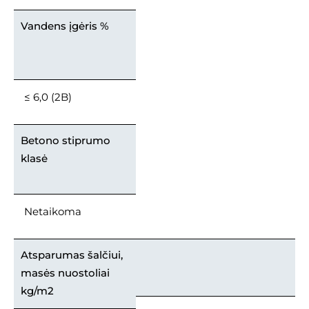
Vandens įgėris %
≤ 6,0 (2B)
Betono stiprumo
klasė
Netaikoma
Atsparumas šalčiui,
masės nuostoliai
kg/m2