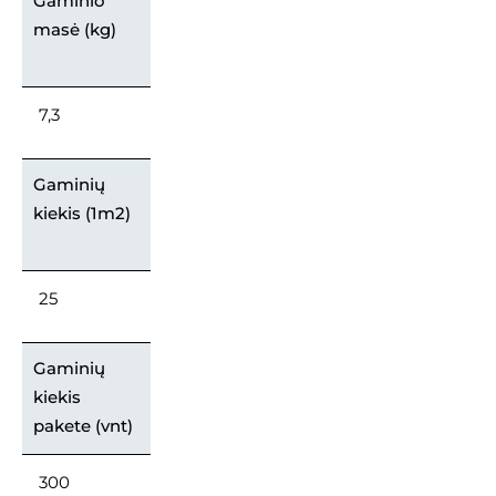
Gaminio
masė (kg)
7,3
Gaminių
kiekis (1m2)
25
Gaminių
kiekis
pakete (vnt)
300