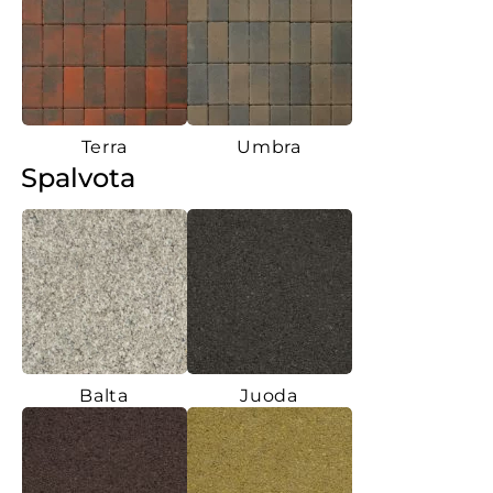
Terra
Umbra
Spalvota
Balta
Juoda