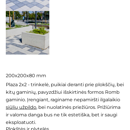
Plaza 2×2
200x200x80 mm
Plaza 2x2 - trinkelė, puikiai deranti prie plokščių, bei
kitų gaminių, pavyzdžiui išskirtinės formos Romb
gaminio. Įrengiant, raginame nepamiršti ilgalaikio
siūlių užpildo
, bei nuolatinės priežiūros. Prižiūrima
ir valoma danga bus ne tik estetiška, bet ir saugi
eksploatuoti.
Plokštės ir plytelės