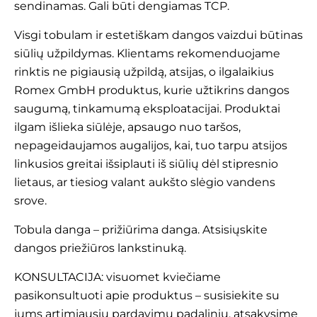
sendinamas. Gali būti dengiamas TCP.
Visgi tobulam ir estetiškam dangos vaizdui būtinas
siūlių užpildymas. Klientams rekomenduojame
rinktis ne pigiausią užpildą, atsijas, o ilgalaikius
Romex GmbH produktus, kurie užtikrins dangos
saugumą, tinkamumą eksploatacijai. Produktai
ilgam išlieka siūlėje, apsaugo nuo taršos,
nepageidaujamos augalijos, kai, tuo tarpu atsijos
linkusios greitai išsiplauti iš siūlių dėl stipresnio
lietaus, ar tiesiog valant aukšto slėgio vandens
srove.
Tobula danga – prižiūrima danga. Atsisiųskite
dangos
priežiūros lankstinuką
.
KONSULTACIJA: visuomet kviečiame
pasikonsultuoti apie produktus – susisiekite su
jums artimiausiu
pardavimų padaliniu
, atsakysime