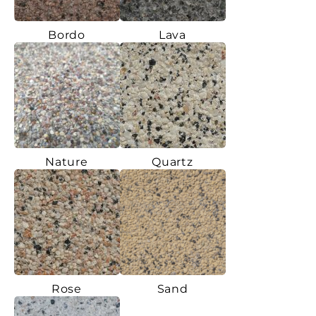
Bordo
Lava
Nature
Quartz
Rose
Sand