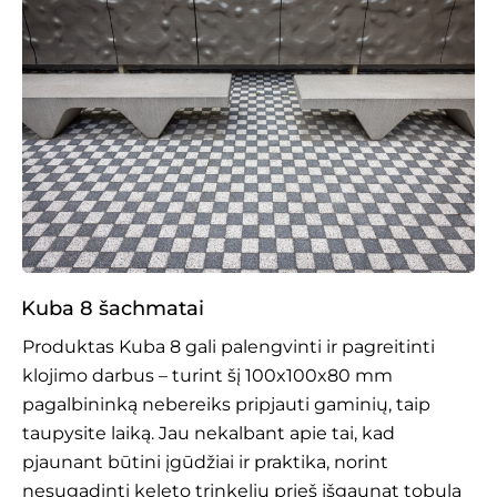
Kuba 8 šachmatai
Produktas Kuba 8 gali palengvinti ir pagreitinti
klojimo darbus – turint šį 100x100x80 mm
pagalbininką nebereiks pripjauti gaminių, taip
taupysite laiką. Jau nekalbant apie tai, kad
pjaunant būtini įgūdžiai ir praktika, norint
nesugadinti keleto trinkelių prieš išgaunat tobulą