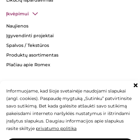
Likučių išpardavimas
Įkvėpimui
Naujienos
Įgyvendinti projektai
Spalvos / Tekstūros
Produktų asortimentas
Plačiau apie Romex
Informuojame, kad šioje svetainėje naudojami slapukai
(angl. cookies). Paspaudę mygtuką „Sutinku” patvirtinsite
+370 463 14062
info@betonomozaika.lt
savo sutikimą. Bet kada galėsite atšaukti savo sutikimą
pakeisdami interneto naršyklės nustatymus ir ištrindami
įrašytus slapukus. Daugiau informacijos apie slapukus
rasite skiltyje
privatumo politika