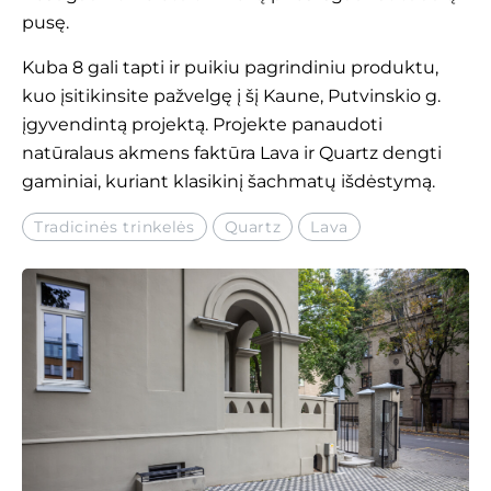
pusę.
Kuba 8 gali tapti ir puikiu pagrindiniu produktu,
kuo įsitikinsite pažvelgę į šį
Kaune, Putvinskio g.
įgyvendintą projektą. Projekte panaudoti
natūralaus akmens faktūra
Lava ir Quartz dengti
gaminiai, kuriant klasikinį šachmatų išdėstymą.
Tradicinės trinkelės
Quartz
Lava