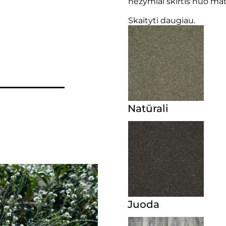
nežymiai skirtis nuo m
Skaityti daugiau.
Natūrali
Juoda