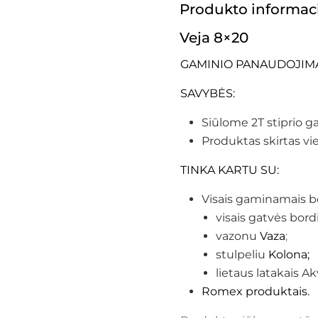
Produkto informac
Veja 8×20
GAMINIO PANAUDOJIMAS: 
SAVYBĖS:
Siūlome 2T stiprio g
Produktas skirtas vie
TINKA KARTU SU:
Visais gaminamais b
visais gatvės bordi
vazonu
Vaza
;
stulpeliu
Kolona;
lietaus latakais A
Romex produktais.