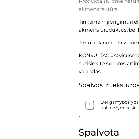
Produktą siūlome natūral
akmens faktūra.
Tinkamam įrengimui re
akmens produktus, be
Tobula danga – prižiūri
KONSULTACIJA: visuomet
susisiekite su jums arti
valandas.
Spalvos ir tekstūro
Dėl gamybos ypat
gali nežymiai sk
Spalvota