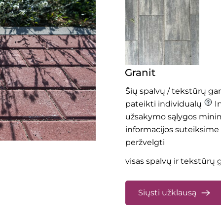
Granit
Šių spalvų / tekstūrų g
pateikti individualų
I
užsakymo sąlygos minim
informacijos suteiksime
peržvelgti
visas spalvų ir tekstūrų
Siųsti užklausą