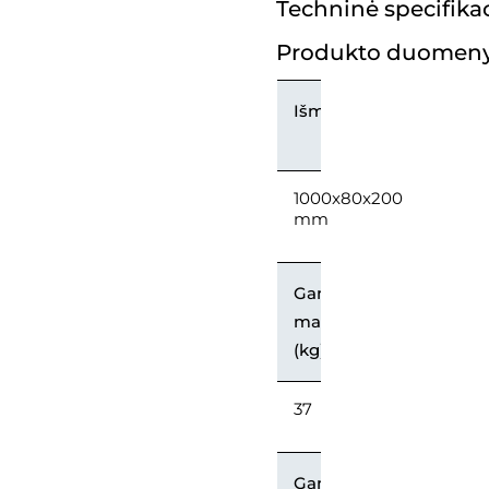
Techninė specifikac
Produkto duomeny
Išmatavimai
1000x80x200
mm
Gaminio
masė
(kg)
37
Gaminių