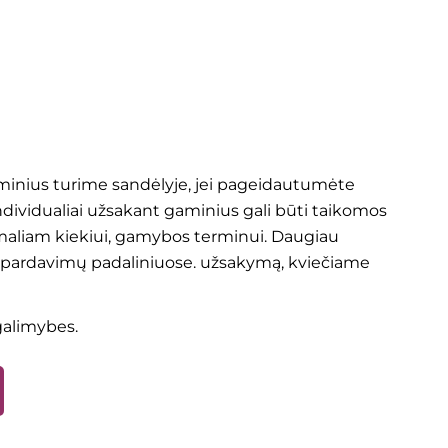
aminius turime sandėlyje, jei pageidautumėte
ndividualiai užsakant gaminius gali būti taikomos
aliam kiekiui, gamybos terminui. Daugiau
 pardavimų padaliniuose.
užsakymą, kviečiame
 galimybes.