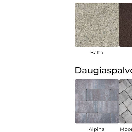
Balta
Daugiaspalv
Alpina
Moon