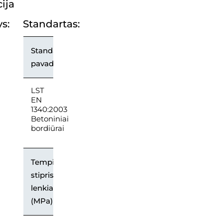
ija
s:
Standartas:
Standarto
pavadinimas
LST
EN
1340:2003
Betoniniai
bordiūrai
Tempimo
stipris
lenkiant
(MPa)