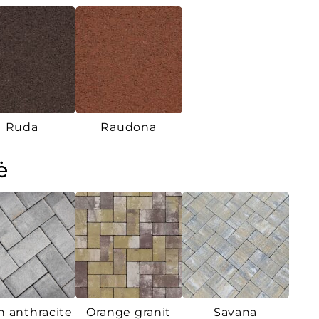
Ruda
Raudona
ė
 anthracite
Orange granit
Savana