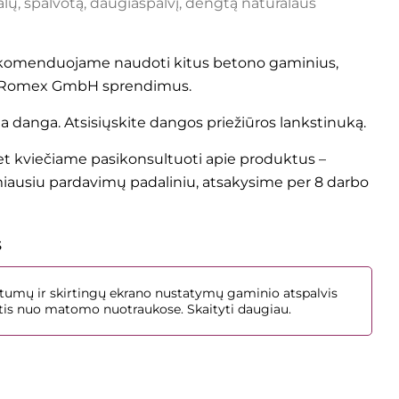
ų, spalvotą, daugiaspalvį, dengtą natūralaus
komenduojame naudoti kitus betono gaminius,
i Romex GmbH sprendimus.
ma danga. Atsisiųskite dangos
priežiūros lankstinuką
.
 kviečiame pasikonsultuoti apie produktus –
miausiu
pardavimų padaliniu
, atsakysime per 8 darbo
s
umų ir skirtingų ekrano nustatymų gaminio atspalvis
irtis nuo matomo nuotraukose.
Skaityti daugiau.