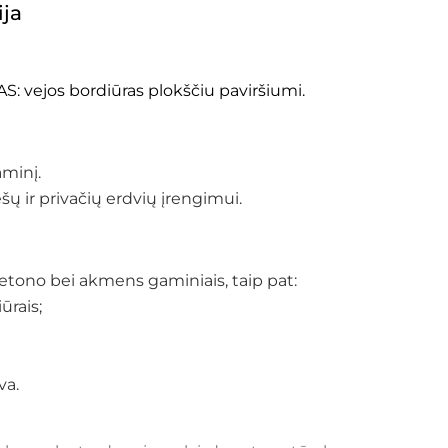
ija
vejos bordiūras plokščiu paviršiumi.
aminį.
šų ir privačių erdvių įrengimui.
etono bei akmens gaminiais, taip pat:
ūrais;
kva.