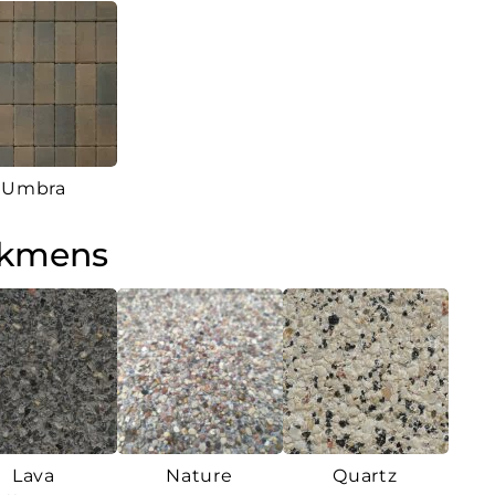
Umbra
akmens
Lava
Nature
Quartz