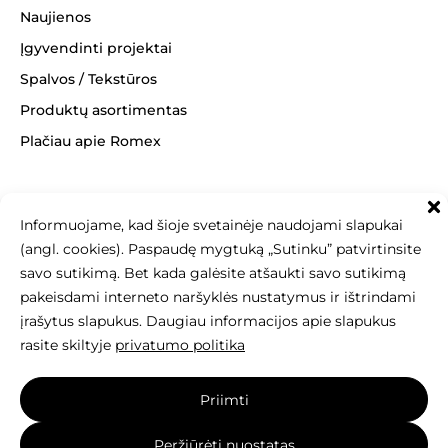
Naujienos
Įgyvendinti projektai
Spalvos / Tekstūros
Produktų asortimentas
Plačiau apie Romex
Informuojame, kad šioje svetainėje naudojami slapukai
+370 463 14062
(angl. cookies). Paspaudę mygtuką „Sutinku” patvirtinsite
info@betonomozaika.lt
savo sutikimą. Bet kada galėsite atšaukti savo sutikimą
pakeisdami interneto naršyklės nustatymus ir ištrindami
įrašytus slapukus. Daugiau informacijos apie slapukus
rasite skiltyje
privatumo politika
Šios svetainės turinys, tekstai, nuotraukos
Priimti
yra Betono mozaika nuosavybė, be raštiško sutikimo
draudžiama kopijuoti, naudoti ir platinti.
Peržiūrėti nuostatas