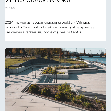
Vilniaus Oro uostas (VNO)
Vilnius
2024 m. vienas įspūdingiausių projektų –
Vilniaus
oro uosto
Terminalo statyba ir prieigų atnaujinimas.
Tai vienas svarbiausių projektų, nes būtent š...