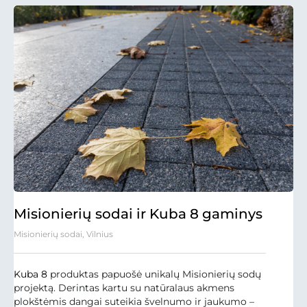
Misionierių sodai ir Kuba 8 gaminys
Misionierių sodai, Vilnius
Kuba 8
produktas papuošė unikalų Misionierių sodų
projektą. Derintas kartu su natūralaus akmens
plokštėmis dangai suteikia švelnumo ir jaukumo –