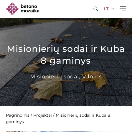
LT
Misionierių sodai ir Kuba
8 gaminys
Misionierių sodai, Vilnius
Pagrindinis
/
Projektai
/
Misionierių sodai ir Kuba 8
gaminys