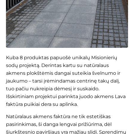
Kuba 8
produktas papuošė unikalų Misionierių
sodų projektą. Derintas kartu su natūralaus
akmens plokštėmis dangai suteikia švelnumo ir
jaukumo – tarsi įrėmindamas centrinę takų dalį,
tuo pačiu nukreipia dėmesį ir suskaido.
Išskirtiniam projektui parinkta juodo akmens Lava
faktūra puikiai dera su aplinka.
Natūralaus akmens faktūra ne tik estetiškas
pasirinkimas, ši danga lengvai prižiūrima, dėl
šiurkštesnio paviršiaus yra mažiau slidi. Sprendimų