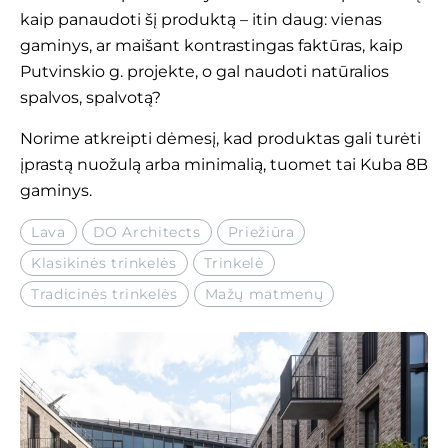
kaip panaudoti šį produktą – itin daug: vienas
gaminys, ar maišant kontrastingas faktūras, kaip
Putvinskio g. projekte,
o gal naudoti natūralios
spalvos, spalvotą?
Norime atkreipti dėmesį, kad produktas gali turėti
įprastą nuožulą arba minimalią, tuomet tai
Kuba 8B
gaminys.
Lava
DO Architects
Priežiūra
Klasikinės trinkelės
Trinkelė
Tradicinės trinkelės
Mažų matmenų