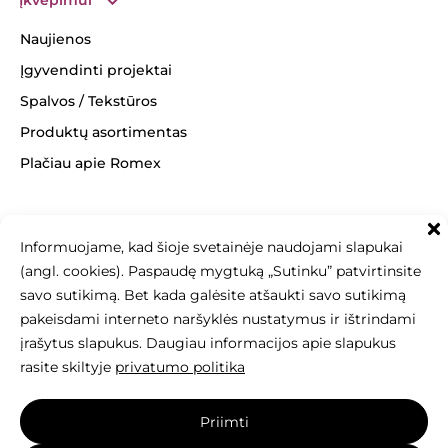
Naujienos
Įgyvendinti projektai
Spalvos / Tekstūros
Produktų asortimentas
Plačiau apie Romex
Informuojame, kad šioje svetainėje naudojami slapukai
+370 463 14062
(angl. cookies). Paspaudę mygtuką „Sutinku” patvirtinsite
info@betonomozaika.lt
savo sutikimą. Bet kada galėsite atšaukti savo sutikimą
pakeisdami interneto naršyklės nustatymus ir ištrindami
įrašytus slapukus. Daugiau informacijos apie slapukus
rasite skiltyje
privatumo politika
Šios svetainės turinys, tekstai, nuotraukos
Priimti
yra Betono mozaika nuosavybė, be raštiško sutikimo