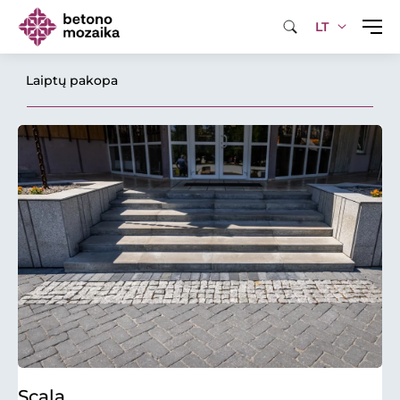
LT
Laiptų pakopa
Scala