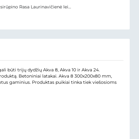
irūpino Rasa Laurinavičienė lei...
i būti trijų dydžių Akva 8, Akva 10 ir Akva 24.
produktą. Betoniniai latakai. Akva 8 300x200x80 mm,
votus gaminius. Produktas puikiai tinka tiek viešosioms