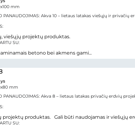
ys
0x100 mm
PANAUDOJIMAS: Akva 10 – lietaus latakas viešųjų ir privačių e
S:
ų, viešųjų projektų produktas.
ARTU SU:
 gaminamais betono bei akmens gami...
8
ys
0x80 mm
 PANAUDOJIMAS: Akva 8 – lietaus latakas privačių erdvių proj
S:
ų projektų produktas. Gali būti naudojamas ir viešųjų er
ARTU SU: