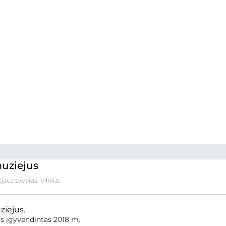
uziejus
aus skveras, Vilnius
iejus.
s įgyvendintas 2018 m.