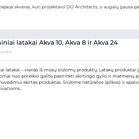
ejaus
skveras, kurį projektavo DO Architects, o augalų gausa pas
niai latakai Akva 10, Akva 8 ir Akva 24
uodžio
ai latakai – vienas iš mūsų siūlomų produktų. Latakų produktai gal
omai nuo poreikio galite pasirinkti skirtingo gylio ir matmenų 
 nuvedimui skirtas produktas. Siūlome natūralios (pilkos) ir spal
rivačioms...