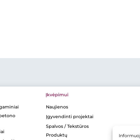
Įkvėpimui
gaminiai
Naujienos
 betono
Įgyvendinti projektai
Spalvos / Tekstūros
ai
Produktų
Informuoj