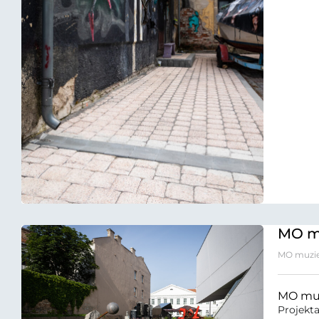
MO m
MO muziej
MO muz
Projekta