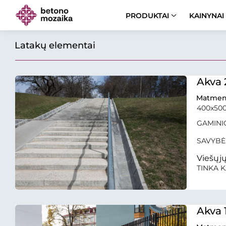
PRODUKTAI
KAINYNAI
Latakų elementai
Akva 
Matmen
400x50
GAMINIO
SAVYBĖ
Viešųjų
TINKA K
Akva 