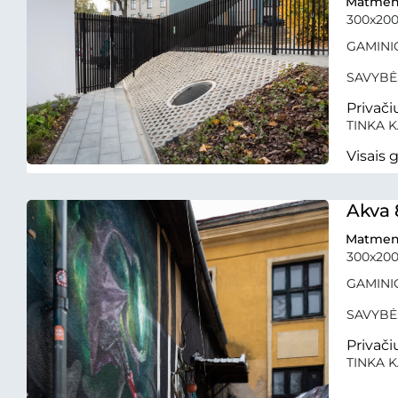
Matmen
300x20
GAMINIO 
SAVYBĖ
Privači
TINKA K
Visais
Akva 
Matmen
300x20
GAMINIO
SAVYBĖ
Privači
TINKA K