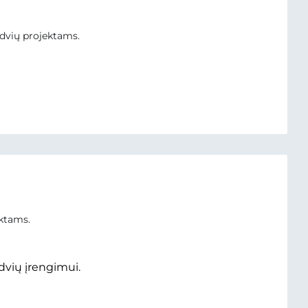
rdvių projektams.
ektams.
dvių įrengimui.