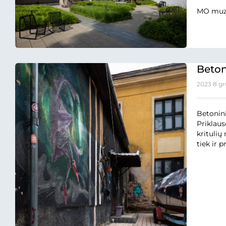
MO muzi
Betoni
2023 8 gr
Betonini
Priklaus
kritulių
tiek ir p