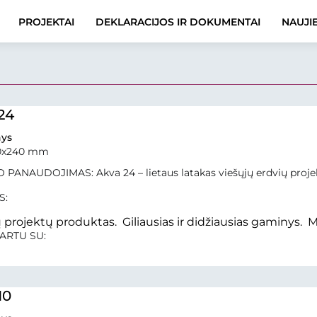
PROJEKTAI
DEKLARACIJOS IR DOKUMENTAI
NAUJI
24
ys
0x240 mm
 PANAUDOJIMAS: Akva 24 – lietaus latakas viešųjų erdvių proj
S:
 projektų produktas. Giliausias ir didžiausias gaminys. M
ARTU SU:
10