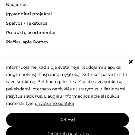
Naujienos
Įgyvendinti projektai
Spalvos / Tekstūros
Produktų asortimentas
Plačiau apie Romex
Informuojame, kad šioje svetainėje naudojami slapukai
+370 463 14062
(angl. cookies). Paspaudę mygtuką „Sutinku” patvirtinsite
info@betonomozaika.lt
savo sutikimą. Bet kada galėsite atšaukti savo sutikimą
pakeisdami interneto naršyklės nustatymus ir ištrindami
įrašytus slapukus. Daugiau informacijos apie slapukus
rasite skiltyje
privatumo politika
Šios svetainės turinys, tekstai, nuotraukos
Priimti
yra Betono mozaika nuosavybė, be raštiško sutikimo
draudžiama kopijuoti, naudoti ir platinti.
Peržiūrėti nuostatas