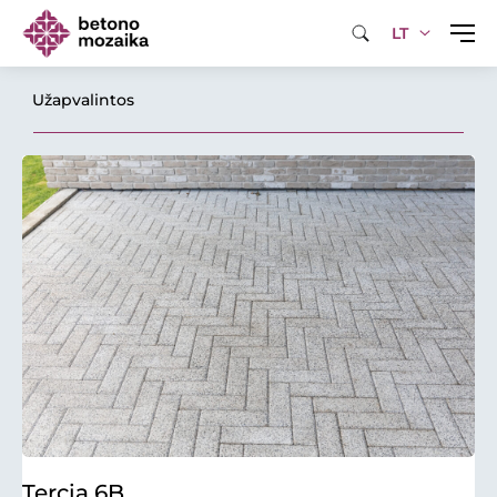
LT
Užapvalintos
Tercia 6B