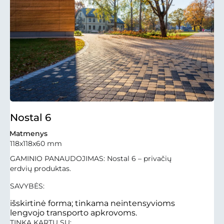
Nostal 6
Matmenys
118x118x60 mm
GAMINIO PANAUDOJIMAS: Nostal 6 – privačių
erdvių produktas.
SAVYBĖS:
išskirtinė forma; tinkama neintensyvioms
lengvojo transporto apkrovoms.
TINKA KARTU SU: