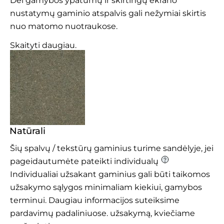
Dėl gamybos ypatumų ir skirtingų ekrano
nustatymų gaminio atspalvis gali nežymiai skirtis
nuo matomo nuotraukose.
Skaityti daugiau.
Natūrali
Šių spalvų / tekstūrų gaminius turime sandėlyje, jei
pageidautumėte pateikti individualų
Individualiai užsakant gaminius gali būti taikomos
užsakymo sąlygos minimaliam kiekiui, gamybos
terminui. Daugiau informacijos suteiksime
pardavimų padaliniuose.
užsakymą, kviečiame