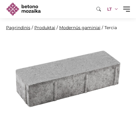
LT
Pagrindinis
/
Produktai
/
Modernūs gaminiai
/
Tercia