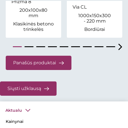
Prizma 8
Via CL
200x100x80
mm
1000x150x300
- 220 mm
Klasikinės betono
trinkelės
Bordiūrai
Panašūs produktai
Siųsti užklausą
Aktualu
Kainynai