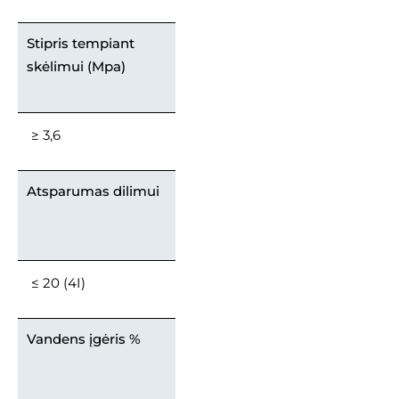
Stipris tempiant
skėlimui (Mpa)
≥ 3,6
Atsparumas dilimui
≤ 20 (4I)
Vandens įgėris %