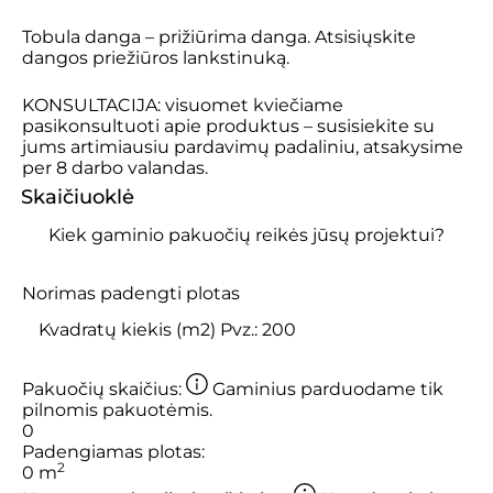
Tobula danga – prižiūrima danga. Atsisiųskite
dangos
priežiūros lankstinuką
.
KONSULTACIJA: visuomet kviečiame
pasikonsultuoti apie produktus – susisiekite su
jums artimiausiu
pardavimų padaliniu
, atsakysime
per 8 darbo valandas.
Skaičiuoklė
Kiek gaminio pakuočių reikės jūsų projektui?
Norimas padengti plotas
Pakuočių skaičius:
Gaminius parduodame tik
pilnomis pakuotėmis.
0
Padengiamas plotas:
2
0
m