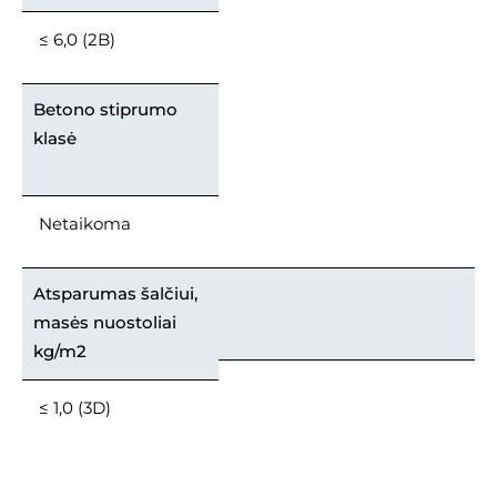
≤ 6,0 (2B)
Betono stiprumo
klasė
Netaikoma
Atsparumas šalčiui,
masės nuostoliai
kg/m2
≤ 1,0 (3D)