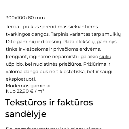
Tercia
300x100x80 mm
Tercia - puikus sprendimas siekiantiems
tvarkingos dangos. Tarpinis variantas tarp smulkių
Dito gaminių ir didesnių Plaza plokščių, gaminys
tinka ir viešosioms ir privačioms erdvėms.
Įrengiant, raginame nepamiršti ilgalaikio
siūlių
užpildo
, bei nuolatinės priežiūros. Prižiūrima ir
valoma danga bus ne tik estetiška, bet ir saugi
eksploatuoti.
Modernūs gaminiai
Nuo 22,90 € / m²
Tekstūros ir faktūros
sandėlyje