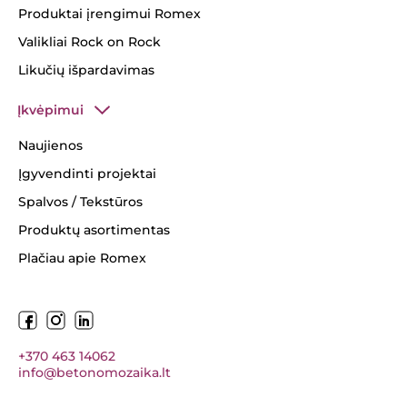
Produktai įrengimui Romex
Valikliai Rock on Rock
Likučių išpardavimas
Įkvėpimui
Naujienos
Įgyvendinti projektai
Spalvos / Tekstūros
Produktų asortimentas
Plačiau apie Romex
+370 463 14062
info@betonomozaika.lt