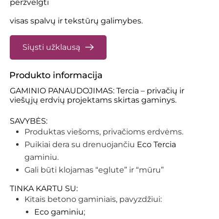
peržvelgti
visas spalvų ir tekstūrų galimybes.
Siųsti užklausą
Produkto informacija
GAMINIO PANAUDOJIMAS: Tercia – privačių ir
viešųjų erdvių projektams skirtas gaminys.
SAVYBĖS:
Produktas viešoms, privačioms erdvėms.
Puikiai dera su drenuojančiu
Eco Tercia
gaminiu.
Gali būti klojamas “eglute” ir “mūru”
TINKA KARTU SU:
Kitais betono gaminiais, pavyzdžiui:
Eco gaminiu
;