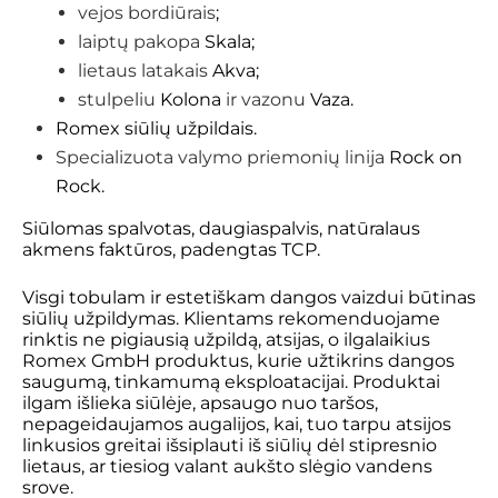
vejos bordiūrais
;
laiptų pakopa
Skala;
lietaus latakais
Akva;
stulpeliu
Kolona
ir vazonu
Vaza.
Romex siūlių užpildais.
Specializuota valymo priemonių linija
Rock on
Rock.
Siūlomas spalvotas, daugiaspalvis, natūralaus
akmens faktūros, padengtas TCP.
Visgi tobulam ir estetiškam dangos vaizdui būtinas
siūlių užpildymas. Klientams rekomenduojame
rinktis ne pigiausią užpildą, atsijas, o ilgalaikius
Romex GmbH
produktus, kurie užtikrins dangos
saugumą, tinkamumą eksploatacijai. Produktai
ilgam išlieka siūlėje, apsaugo nuo taršos,
nepageidaujamos augalijos, kai, tuo tarpu atsijos
linkusios greitai išsiplauti iš siūlių dėl stipresnio
lietaus, ar tiesiog valant aukšto slėgio vandens
srove.