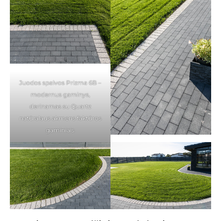
Juodos spalvos Prizma 6B –
modernus gaminys,
derinamas su Quartz
natūralaus akmens faktūros
gaminiais