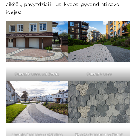
aikščių pavyzdžiai ir jus įkvėps įgyvendinti savo
idėjas:
Quartz ir Lava, bei Bordo
Quartz ir Lava
Lava derinama su natūralios
Quartz derinama su Granit