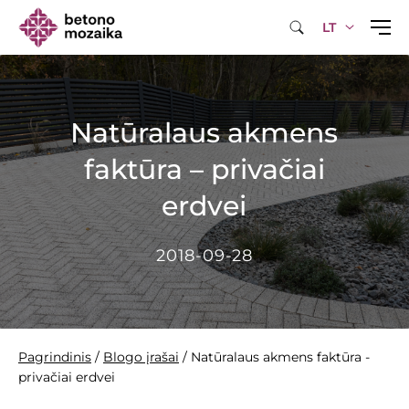
LT
Natūralaus akmens
faktūra – privačiai
erdvei
2018-09-28
Pagrindinis
/
Blogo įrašai
/
Natūralaus akmens faktūra -
privačiai erdvei