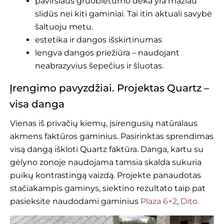
paviršiaus gruoblėtumo dėka yra mažiau
slidūs nei kiti gaminiai. Tai itin aktuali savybė
šaltuoju metu.
estetika ir dangos išskirtinumas
lengva dangos priežiūra – naudojant
neabrazyvius šepečius ir šluotas.
Įrengimo pavyzdžiai. Projektas Quartz –
visa danga
Vienas iš privačių kiemų, įsirengusių natūralaus
akmens faktūros gaminius. Pasirinktas sprendimas
visą dangą iškloti Quartz faktūra. Danga, kartu su
gėlyno zonoje naudojama tamsia skalda sukuria
puikų kontrastingą vaizdą. Projekte panaudotas
stačiakampis gaminys, siektino rezultato taip pat
pasieksite naudodami gaminius
Plaza 6×2
,
Dito.