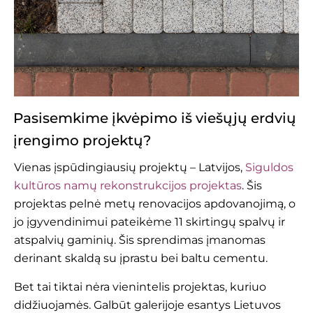
Pasisemkime įkvėpimo iš viešųjų erdvių
įrengimo projektų?
Vienas įspūdingiausių projektų – Latvijos,
Siguldos
kultūros namų rekonstrukcijos projektas
. Šis
projektas pelnė metų renovacijos apdovanojimą, o
jo įgyvendinimui pateikėme 11 skirtingų spalvų ir
atspalvių gaminių. Šis sprendimas įmanomas
derinant skaldą su įprastu bei baltu cementu.
Bet tai tiktai nėra vienintelis projektas, kuriuo
didžiuojamės. Galbūt galerijoje esantys Lietuvos