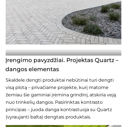
Įrengimo pavyzdžiai. Projektas Quartz –
dangos elementas
Skaldele dengti produktai nebūtinai turi dengti
visą plotą – privačiame projekte, kurį matome
žemiau šie gaminiai įrėmina grindinį, atskiria veją
nuo trinkelių dangos. Pasirinktas kontrasto
principas – juoda danga kontrastuoja su Quartz
(vyraujanti balta) dengtais produktais.