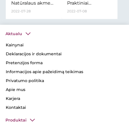
Natūralaus akmens
Praktiniai
faktūros gaminiai
patarimai: kaip
2022-07-28
2022-07-08
išvengti klaidų
įsirengiant dangą
Aktualu
Kainynai
Deklaracijos ir dokumentai
Pretenzijos forma
Informacijos apie pažeidimą teikimas
Privatumo politika
Apie mus
Karjera
Kontaktai
Produktai