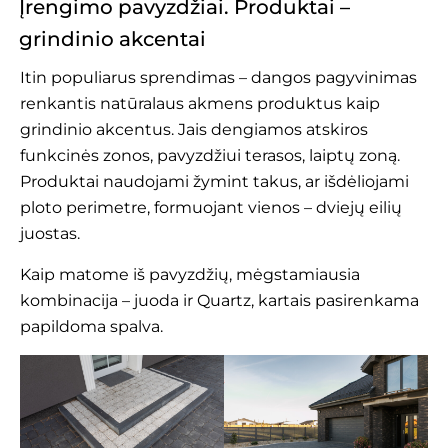
Įrengimo pavyzdžiai. Produktai –
grindinio akcentai
Itin populiarus sprendimas – dangos pagyvinimas
renkantis natūralaus akmens produktus kaip
grindinio akcentus. Jais dengiamos atskiros
funkcinės zonos, pavyzdžiui terasos, laiptų zoną.
Produktai naudojami žymint takus, ar išdėliojami
ploto perimetre, formuojant vienos – dviejų eilių
juostas.
Kaip matome iš pavyzdžių, mėgstamiausia
kombinacija – juoda ir Quartz, kartais pasirenkama
papildoma spalva.