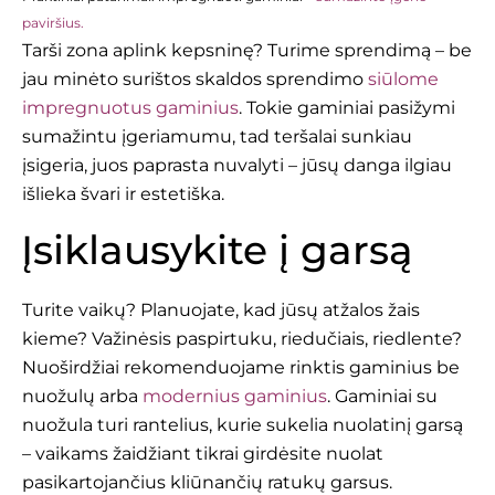
paviršius.
Tarši zona aplink kepsninę? Turime sprendimą – be
jau minėto surištos skaldos sprendimo
siūlome
impregnuotus gaminius
. Tokie gaminiai pasižymi
sumažintu įgeriamumu, tad teršalai sunkiau
įsigeria, juos paprasta nuvalyti – jūsų danga ilgiau
išlieka švari ir estetiška.
Įsiklausykite į garsą
Turite vaikų? Planuojate, kad jūsų atžalos žais
kieme? Važinėsis paspirtuku, riedučiais, riedlente?
Nuoširdžiai rekomenduojame rinktis gaminius be
nuožulų arba
modernius gaminius
. Gaminiai su
nuožula turi rantelius, kurie sukelia nuolatinį garsą
– vaikams žaidžiant tikrai girdėsite nuolat
pasikartojančius kliūnančių ratukų garsus.