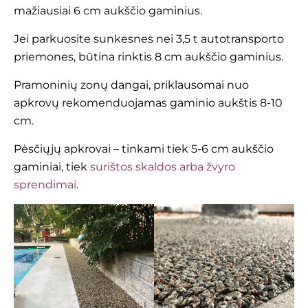
mažiausiai 6 cm aukščio gaminius.
Jei parkuosite sunkesnes nei 3,5 t autotransporto
priemones, būtina rinktis 8 cm aukščio gaminius.
Pramoninių zonų dangai, priklausomai nuo
apkrovų rekomenduojamas gaminio aukštis 8-10
cm.
Pėsčiųjų apkrovai – tinkami tiek 5-6 cm aukščio
gaminiai, tiek
surištos skaldos arba žvyro
sprendimai
.