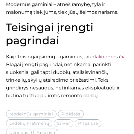
Modernūs gaminiai – atneš ramybę, tylą ir
malonumą tiek jums, tiek jūsų šeimos nariams.
Teisingai įrengti
pagrindai
Kaip teisingai įsirengti gaminius, jau
dalinomės čia
.
Blogai įrengti pagrindai, netinkamai parinkti
sluoksniai gali tapti duobių, atsilaisvinančių
trinkelių, skylių atsiradimo priežastimi. Toks
grindinys nesaugus, netinkamas eksploatuoti ir
būtina tučtuojau imtis remonto darbų.
Modernūs gaminiai
Plokštės
Didelių matmenų
Silver
Priežiūra
Užpildas
Apkrova