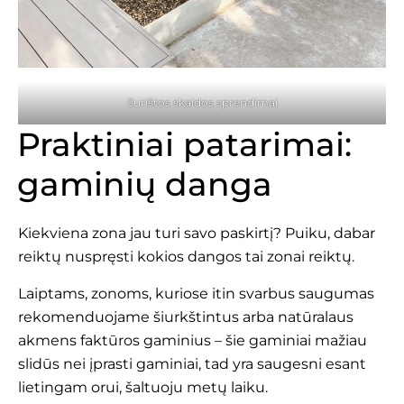
Surištos skaldos sprendimai
Praktiniai patarimai:
gaminių danga
Kiekviena zona jau turi savo paskirtį? Puiku, dabar
reiktų nuspręsti kokios dangos tai zonai reiktų.
Laiptams, zonoms, kuriose itin svarbus saugumas
rekomenduojame šiurkštintus arba natūralaus
akmens faktūros gaminius – šie gaminiai mažiau
slidūs nei įprasti gaminiai, tad yra saugesni esant
lietingam orui, šaltuoju metų laiku.