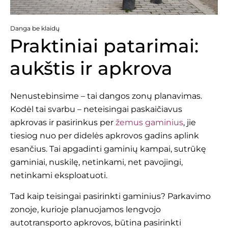
Danga be klaidų
Praktiniai patarimai:
aukštis ir apkrova
Nenustebinsime – tai dangos zonų planavimas.
Kodėl tai svarbu – neteisingai paskaičiavus
apkrovas ir pasirinkus per
žemus gaminius
, jie
tiesiog nuo per didelės apkrovos gadins aplink
esančius. Tai apgadinti gaminių kampai, sutrūkę
gaminiai, nuskilę, netinkami, net pavojingi,
netinkami eksploatuoti.
Tad kaip teisingai pasirinkti gaminius? Parkavimo
zonoje, kurioje planuojamos lengvojo
autotransporto apkrovos, būtina pasirinkti