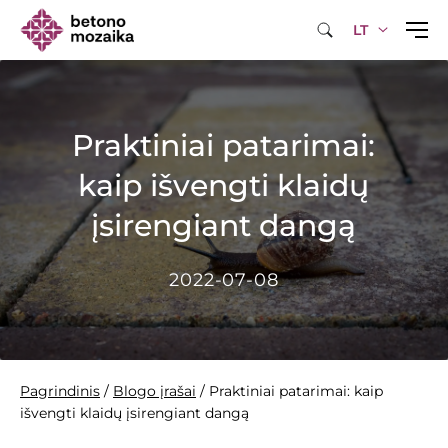
LT
Praktiniai patarimai:
kaip išvengti klaidų
įsirengiant dangą
2022-07-08
Pagrindinis
/
Blogo įrašai
/
Praktiniai patarimai: kaip
išvengti klaidų įsirengiant dangą