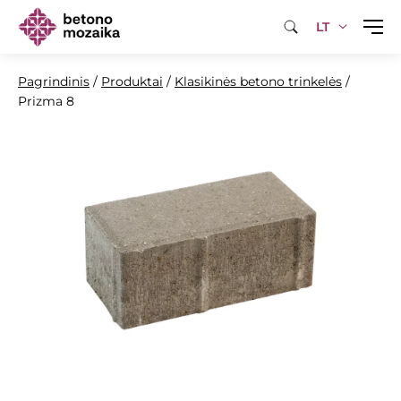
LT
Pagrindinis
/
Produktai
/
Klasikinės betono trinkelės
/
Prizma 8