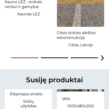
Kauno LEZ - erdvės
verslui ir gamybai
Kaunas LEZ
Cēsis stoties aikštės
rekonstrukcija
Cēsis, Latvija
Susiję produktai
Rišamasis smėlis
Velo
Siūlių
užpildas.
1000x80x200