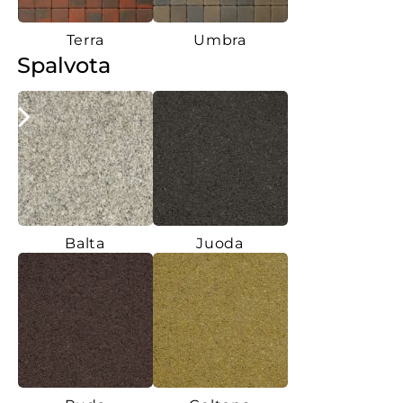
Terra
Umbra
Spalvota
Balta
Juoda