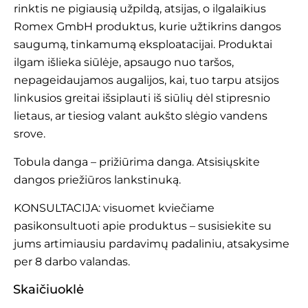
rinktis ne pigiausią užpildą, atsijas, o ilgalaikius
Romex GmbH
produktus, kurie užtikrins dangos
saugumą, tinkamumą eksploatacijai. Produktai
ilgam išlieka siūlėje, apsaugo nuo taršos,
nepageidaujamos augalijos, kai, tuo tarpu atsijos
linkusios greitai išsiplauti iš siūlių dėl stipresnio
lietaus, ar tiesiog valant aukšto slėgio vandens
srove.
Tobula danga – prižiūrima danga. Atsisiųskite
dangos
priežiūros lankstinuką
.
KONSULTACIJA: visuomet kviečiame
pasikonsultuoti apie produktus – susisiekite su
jums artimiausiu
pardavimų padaliniu
, atsakysime
per 8 darbo valandas.
Skaičiuoklė