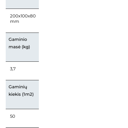
200x100x80
mm
Gaminio
masė (kg)
3,7
Gaminių
kiekis (1m2)
50