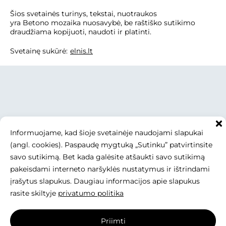
Šios svetainės turinys, tekstai, nuotraukos
yra Betono mozaika nuosavybė, be raštiško sutikimo
draudžiama kopijuoti, naudoti ir platinti.
Svetainę sukūrė:
elnis.lt
Informuojame, kad šioje svetainėje naudojami slapukai
(angl. cookies). Paspaudę mygtuką „Sutinku” patvirtinsite
savo sutikimą. Bet kada galėsite atšaukti savo sutikimą
pakeisdami interneto naršyklės nustatymus ir ištrindami
įrašytus slapukus. Daugiau informacijos apie slapukus
rasite skiltyje
privatumo politika
Priimti