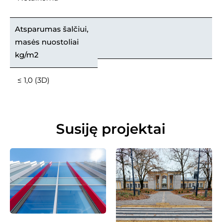
Atsparumas šalčiui,
masės nuostoliai
kg/m2
≤ 1,0 (3D)
Susiję projektai