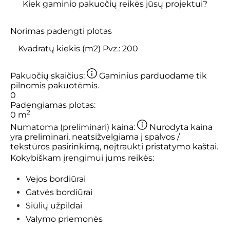
Kiek gaminio pakuočių reikės jūsų projektui?
Norimas padengti plotas
Pakuočių skaičius:
Gaminius parduodame tik
pilnomis pakuotėmis.
0
Padengiamas plotas:
2
0
m
Numatoma (preliminari) kaina:
Nurodyta kaina
yra preliminari, neatsižvelgiama į spalvos /
tekstūros pasirinkimą, neįtraukti pristatymo kaštai.
Kokybiškam įrengimui jums reikės:
Vejos bordiūrai
Gatvės bordiūrai
Siūlių užpildai
Valymo priemonės