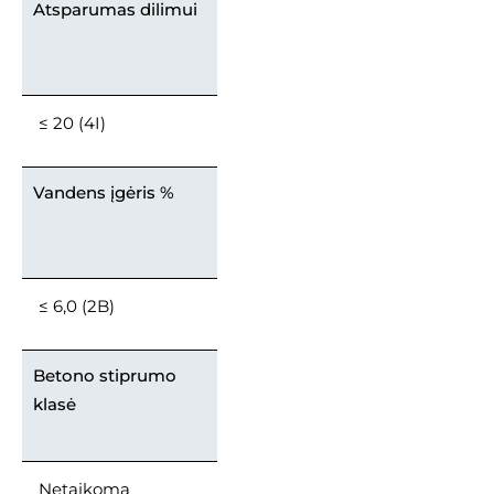
Atsparumas dilimui
≤ 20 (4I)
Vandens įgėris %
≤ 6,0 (2B)
Betono stiprumo
klasė
Netaikoma