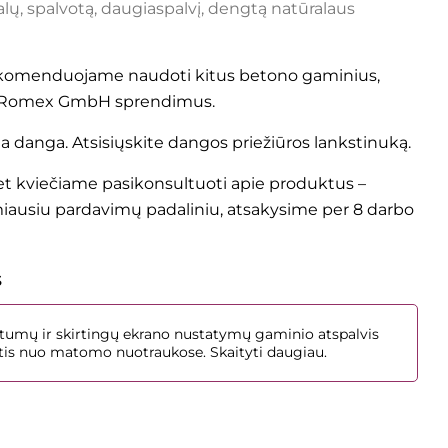
ų, spalvotą, daugiaspalvį, dengtą natūralaus
komenduojame naudoti kitus betono gaminius,
i Romex GmbH sprendimus.
ma danga. Atsisiųskite dangos
priežiūros lankstinuką
.
 kviečiame pasikonsultuoti apie produktus –
miausiu
pardavimų padaliniu
, atsakysime per 8 darbo
s
umų ir skirtingų ekrano nustatymų gaminio atspalvis
irtis nuo matomo nuotraukose.
Skaityti daugiau.