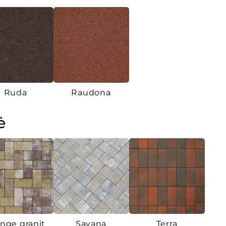
Ruda
Raudona
ė
nge granit
Savana
Terra