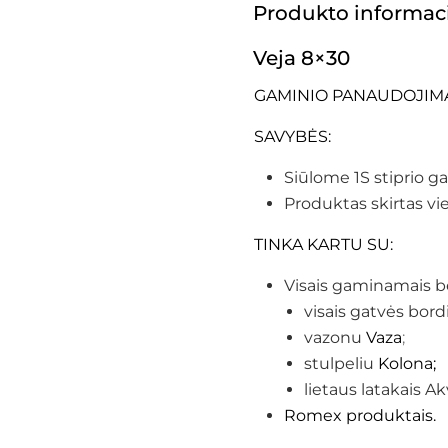
Produkto informac
Veja 8×30
GAMINIO PANAUDOJIMAS: 
SAVYBĖS:
Siūlome 1S stiprio g
Produktas skirtas vie
TINKA KARTU SU:
Visais gaminamais b
visais gatvės bordi
vazonu
Vaza
;
stulpeliu
Kolona;
lietaus latakais A
Romex produktais.