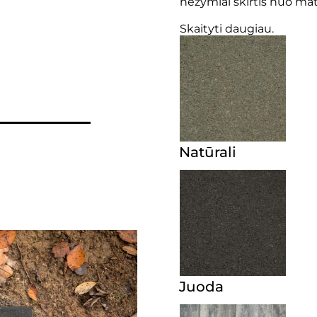
nežymiai skirtis nuo m
Skaityti daugiau.
Natūrali
Juoda