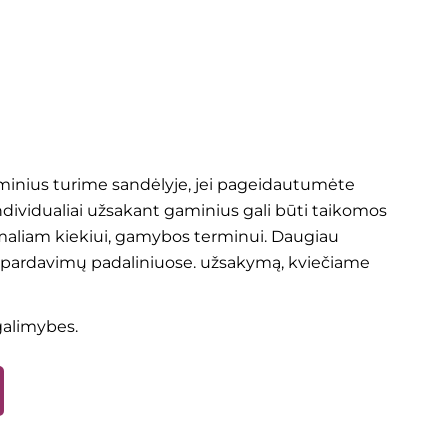
aminius turime sandėlyje, jei pageidautumėte
ndividualiai užsakant gaminius gali būti taikomos
aliam kiekiui, gamybos terminui. Daugiau
 pardavimų padaliniuose.
užsakymą, kviečiame
 galimybes.