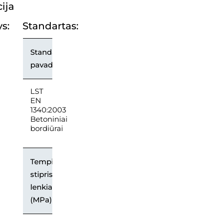
ija
s:
Standartas:
Standarto
pavadinimas
LST
EN
1340:2003
Betoniniai
bordiūrai
Tempimo
stipris
lenkiant
(MPa)