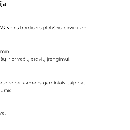
ija
vejos bordiūras plokščiu paviršiumi.
aminį.
šų ir privačių erdvių įrengimui.
etono bei akmens gaminiais, taip pat:
ūrais;
kva.