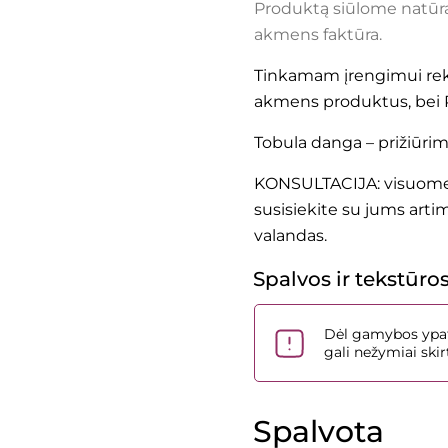
Produktą siūlome natūral
akmens faktūra.
Tinkamam įrengimui re
akmens produktus, be
Tobula danga – prižiūri
KONSULTACIJA: visuomet
susisiekite su jums arti
valandas.
Spalvos ir tekstūro
Dėl gamybos ypat
gali nežymiai sk
Spalvota