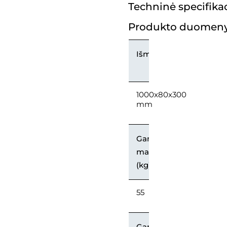
Techninė specifikac
Produkto duomeny
Išmatavimai
1000x80x300
mm
Gaminio
masė
(kg)
55
Gaminių