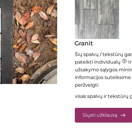
Granit
Šių spalvų / tekstūrų g
pateikti individualų
I
užsakymo sąlygos minim
informacijos suteiksime
peržvelgti
visas spalvų ir tekstūrų
Siųsti užklausą