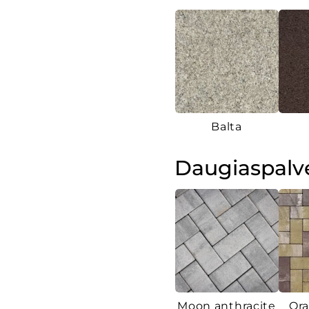
Balta
Daugiaspalv
Moon anthracite
Ora