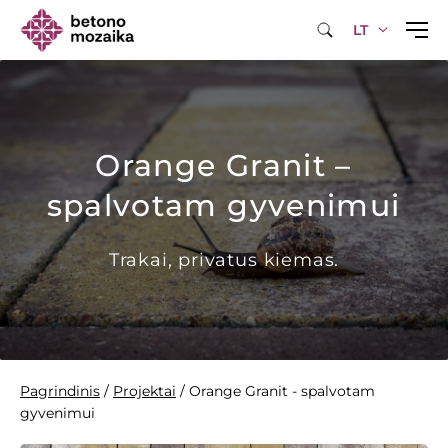
LT
Orange Granit –
spalvotam gyvenimui
Trakai, privatus kiemas.
Pagrindinis
/
Projektai
/
Orange Granit - spalvotam
gyvenimui