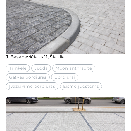
J. Basanavičiaus 11, Šiauliai
Trinkelė
Juoda
Moon anthracite
Gatvės bordiūras
Bordiūrai
Įvažiavimo bordiūras
Eismo juostoms