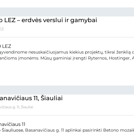
 LEZ – erdvės verslui ir gamybai
EZ
 LEZ
yvendinome nesuskaičiuojamus kiekius projektų, tikrai ženklią d
ančioms įmonėms. Mūsų gaminiai įrengti Ryternos, Hostinger, Axis 
anavičiaus 11, Šiauliai
čiaus g. 11, Šiauliai
navičiaus 11
o
Šiauliuose
, Basanavičiaus g. 11 aplinkai pasirinkti Betono mozai