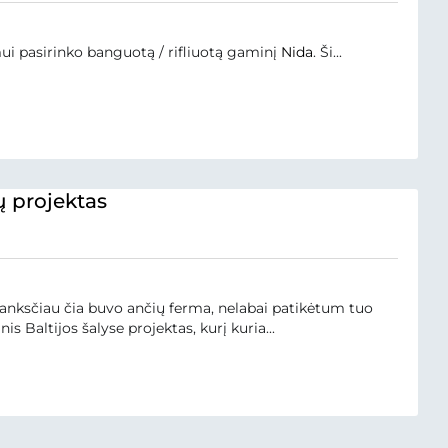
ui pasirinko banguotą / rifliuotą gaminį
Nida
. Ši...
lų projektas
 anksčiau čia buvo ančių ferma, nelabai patikėtum tuo
is Baltijos šalyse projektas, kurį kuria...