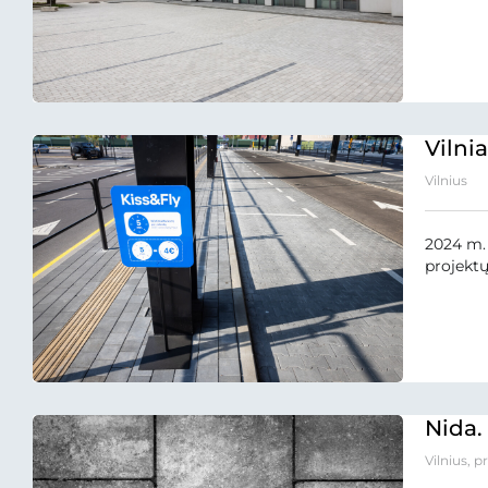
Vilni
Vilnius
2024 m. 
projektų,
Nida.
Vilnius, p