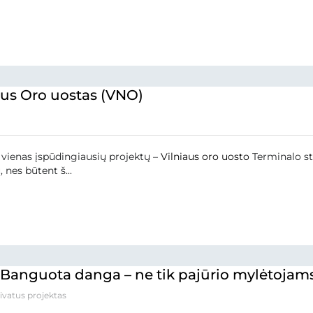
aus Oro uostas (VNO)
vienas įspūdingiausių projektų –
Vilniaus oro uosto
Terminalo sta
 nes būtent š...
 Banguota danga – ne tik pajūrio mylėtojam
rivatus projektas