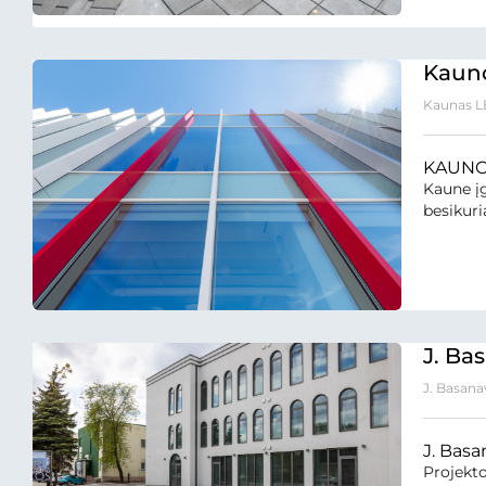
Kauno
Kaunas L
KAUNO
Kaune įg
besikuri
J. Bas
J. Basanavi
J. Basa
Projekt