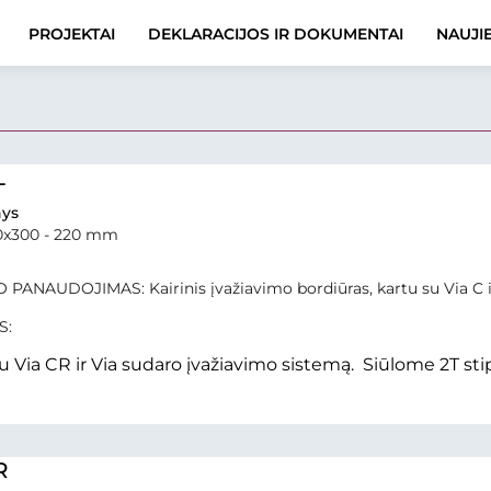
PROJEKTAI
DEKLARACIJOS IR DOKUMENTAI
NAUJI
L
ys
0x300 - 220 mm
PANAUDOJIMAS: Kairinis įvažiavimo bordiūras, kartu su Via C i
S:
u Via CR ir Via sudaro įvažiavimo sistemą. Siūlome 2T sti
R