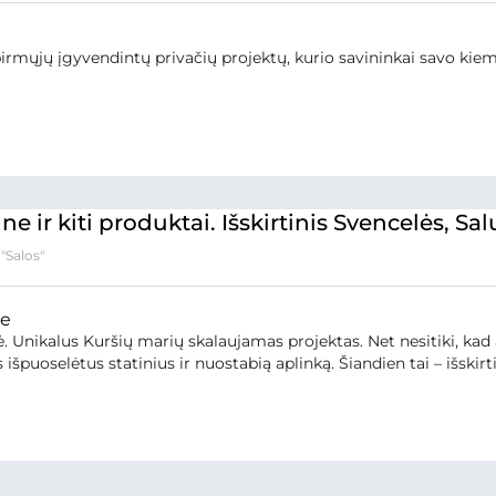
irmųjų įgyvendintų privačių projektų, kurio savininkai savo kiem
ne ir kiti produktai. Išskirtinis Svencelės, Sa
"Salos"
ne
. Unikalus Kuršių marių skalaujamas projektas. Net nesitiki, kad
išpuoselėtus statinius ir nuostabią aplinką. Šiandien tai – išskirtin