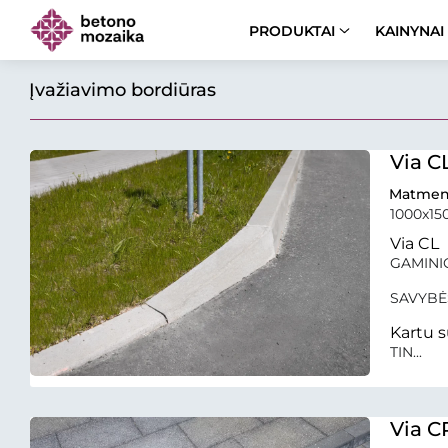
PRODUKTAI
KAINYNAI
Įvažiavimo bordiūras
Via C
Matmen
1000x15
Via CL
GAMINIO 
SAVYBĖ
Kartu s
TIN...
Via C