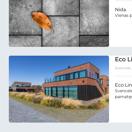
Nida.
Vienas p
Eco Li
Svencelė, 
Eco Li
Svencelė
pamatęs 