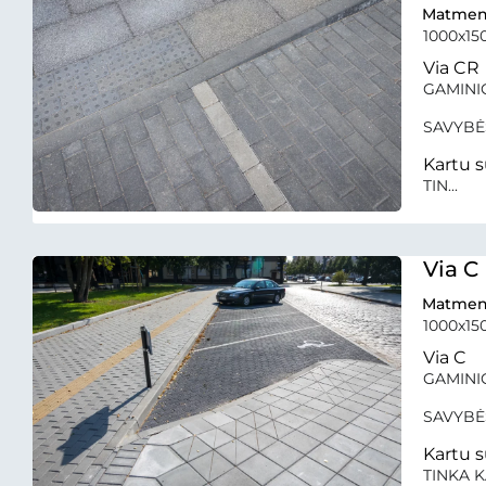
Matmen
1000x15
Via CR
GAMINIO 
SAVYBĖ
Kartu s
TIN...
Via C
Matmen
1000x1
Via C
GAMINIO
SAVYBĖ
Kartu s
TINKA KA