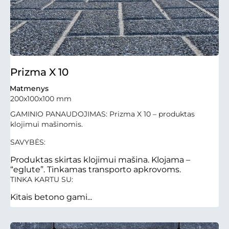
Prizma X 10
Matmenys
200x100x100 mm
GAMINIO PANAUDOJIMAS: Prizma X 10 – produktas
klojimui mašinomis.
SAVYBĖS:
Produktas skirtas klojimui mašina. Klojama –
“eglute”. Tinkamas transporto apkrovoms.
TINKA KARTU SU:
Kitais betono gami...