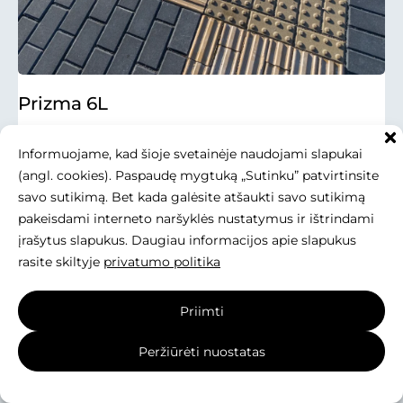
Prizma 6L
Matmenys:
200x100x60 mm
Informuojame, kad šioje svetainėje naudojami slapukai
(angl. cookies). Paspaudę mygtuką „Sutinku” patvirtinsite
GAMINIO PANAUDOJIMAS: Prizma 6L – taktilinė
trinkelė.
savo sutikimą. Bet kada galėsite atšaukti savo sutikimą
pakeisdami interneto naršyklės nustatymus ir ištrindami
SAVYBĖS:
įrašytus slapukus. Daugiau informacijos apie slapukus
Taktilinis gaminys. Įprasta nuožula.
rasite skiltyje
privatumo politika
TINKA KARTU SU:
Kitais betono gaminiais, pavyzdžiui:
Priimti
Peržiūrėti nuostatas