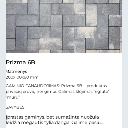
Prizma 6B
Matmenys
200x100x60 mm
GAMINIO PANAUDOJIMAS: Prizma 6B – produktas
privačių erdvių įrengimui. Galimas klojimas “eglute”,
“mūru”.
SAVYBĖS:
Įprastas gaminys, bet sumažinta nuožula
leidžia mėgautis tylia danga. Galime pasiū...