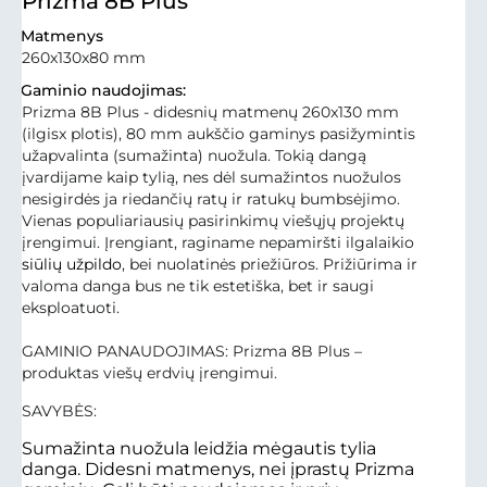
Prizma 8B Plus
Matmenys
260x130x80 mm
Gaminio naudojimas:
Prizma 8B Plus - didesnių matmenų 260x130 mm
(ilgisx plotis), 80 mm aukščio gaminys pasižymintis
užapvalinta (sumažinta) nuožula. Tokią dangą
įvardijame kaip tylią, nes dėl sumažintos nuožulos
nesigirdės ja riedančių ratų ir ratukų bumbsėjimo.
Vienas populiariausių pasirinkimų viešųjų projektų
įrengimui. Įrengiant, raginame nepamiršti ilgalaikio
siūlių užpildo
, bei nuolatinės priežiūros. Prižiūrima ir
valoma danga bus ne tik estetiška, bet ir saugi
eksploatuoti.
GAMINIO PANAUDOJIMAS: Prizma 8B Plus –
produktas viešų erdvių įrengimui.
SAVYBĖS:
Sumažinta nuožula leidžia mėgautis tylia
danga. Didesni matmenys, nei įprastų Prizma