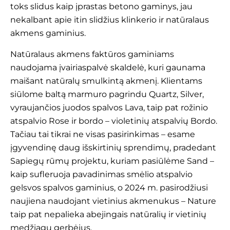
toks slidus kaip įprastas betono gaminys, jau
nekalbant apie itin slidžius klinkerio ir natūralaus
akmens gaminius.
Natūralaus akmens faktūros gaminiams
naudojama įvairiaspalvė skaldelė, kuri gaunama
maišant natūralų smulkintą akmenį. Klientams
siūlome baltą marmuro pagrindu
Quartz
,
Silver
,
vyraujančios juodos spalvos Lava, taip pat rožinio
atspalvio
Rose
ir bordo – violetinių atspalvių
Bordo
.
Tačiau tai tikrai ne visas pasirinkimas – esame
įgyvendinę daug išskirtinių sprendimų, pradedant
Sapiegų rūmų projektu, kuriam pasiūlėme
Sand
–
kaip sufleruoja pavadinimas smėlio atspalvio
gelsvos spalvos gaminius, o 2024 m. pasirodžiusi
naujiena naudojant vietinius akmenukus –
Nature
taip pat nepalieka abejingais natūralių ir vietinių
medžiagų gerbėjus.