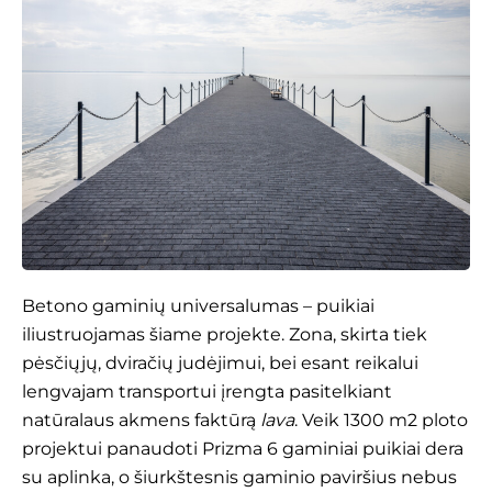
Betono gaminių universalumas – puikiai
iliustruojamas šiame projekte. Zona, skirta tiek
pėsčiųjų, dviračių judėjimui, bei esant reikalui
lengvajam transportui įrengta pasitelkiant
natūralaus akmens faktūrą
lava
. Veik 1300 m2 ploto
projektui panaudoti
Prizma 6
gaminiai puikiai dera
su aplinka, o šiurkštesnis gaminio paviršius nebus