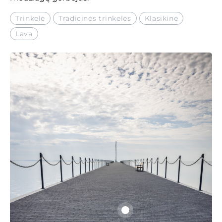
Trinkelė
Tradicinės trinkelės
Klasikinė
Lava