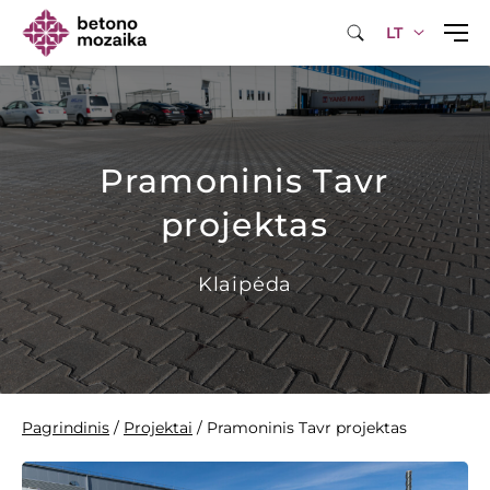
LT
Pramoninis Tavr
projektas
Klaipėda
Pagrindinis
/
Projektai
/
Pramoninis Tavr projektas