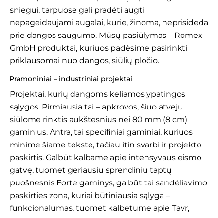
sniegui, tarpuose gali pradėti augti
nepageidaujami augalai, kurie, žinoma, neprisideda
prie dangos saugumo. Mūsų pasiūlymas –
Romex
GmbH produktai
, kuriuos padėsime pasirinkti
priklausomai nuo dangos, siūlių pločio.
Pramoniniai – industriniai projektai
Projektai, kurių dangoms keliamos ypatingos
sąlygos. Pirmiausia tai – apkrovos, šiuo atveju
siūlome rinktis aukštesnius nei 80 mm (8 cm)
gaminius. Antra, tai specifiniai gaminiai, kuriuos
minime šiame tekste, tačiau itin svarbi ir projekto
paskirtis. Galbūt kalbame apie intensyvaus eismo
gatvę, tuomet geriausiu sprendiniu taptų
puošnesnis Forte gaminys, galbūt tai sandėliavimo
paskirties zona, kuriai būtiniausia sąlyga –
funkcionalumas, tuomet kalbėtume apie Tavr,