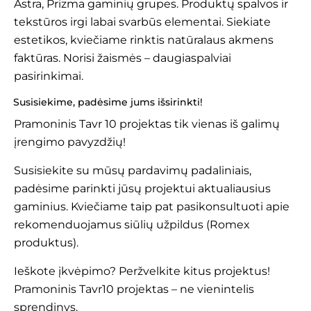
Astra, Prizma gaminių grupes. Produktų spalvos ir
tekstūros irgi labai svarbūs elementai. Siekiate
estetikos, kviečiame rinktis natūralaus akmens
faktūras. Norisi žaismės – daugiaspalviai
pasirinkimai.
Susisiekime, padėsime jums išsirinkti!
Pramoninis Tavr 10 projektas tik vienas iš galimų
įrengimo pavyzdžių!
Susisiekite su mūsų
pardavimų padaliniais
,
padėsime parinkti jūsų projektui aktualiausius
gaminius. Kviečiame taip pat pasikonsultuoti apie
rekomenduojamus siūlių užpildus (Romex
produktus).
Ieškote įkvėpimo? Peržvelkite
kitus projektus
!
Pramoninis Tavr10 projektas – ne vienintelis
sprendinys.