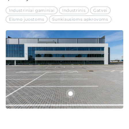
Industriniai gaminiai
Industrinis
Gatvei
Eismo juostoms
Sunkiausioms apkrovoms