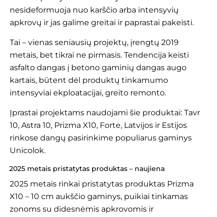
nesideformuoja nuo karščio arba intensyvių
apkrovų ir jas galime greitai ir paprastai pakeisti.
Tai – vienas seniausių projektų, įrengtų 2019
metais, bet tikrai ne pirmasis. Tendencija keisti
asfalto dangas į betono gaminių dangas augo
kartais, būtent dėl produktų tinkamumo
intensyviai ekploatacijai, greito remonto.
Įprastai projektams naudojami šie produktai:
Tavr
10
,
Astra 10
,
Prizma X10,
Forte
, Latvijos ir Estijos
rinkose dangų pasirinkime populiarus gaminys
Unicolok.
2025 metais pristatytas produktas – naujiena
2025 metais rinkai pristatytas produktas
Prizma
X10
– 10 cm aukščio gaminys, puikiai tinkamas
zonoms su didesnėmis apkrovomis ir