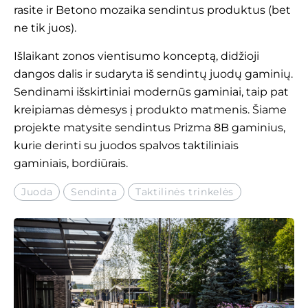
rasite ir Betono mozaika sendintus produktus (bet
ne tik juos).
Išlaikant zonos vientisumo konceptą, didžioji
dangos dalis ir sudaryta iš sendintų juodų gaminių.
Sendinami išskirtiniai modernūs gaminiai, taip pat
kreipiamas dėmesys į produkto matmenis. Šiame
projekte matysite sendintus
Prizma 8B
gaminius,
kurie derinti su juodos spalvos taktiliniais
gaminiais, bordiūrais.
Juoda
Sendinta
Taktilinės trinkelės