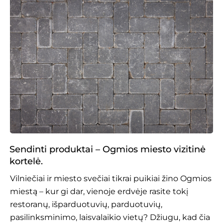
Sendinti produktai –
Ogmios miesto
vizitinė
kortelė.
Vilniečiai ir miesto svečiai tikrai puikiai žino Ogmios
miestą – kur gi dar, vienoje erdvėje rasite tokį
restoranų, išparduotuvių, parduotuvių,
pasilinksminimo, laisvalaikio vietų? Džiugu, kad čia