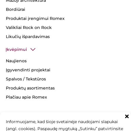
Mažoji architektūra
Bordiūrai
Produktai įrengimui Romex
Valikliai Rock on Rock
Likučių išpardavimas
Įkvėpimui
Naujienos
Įgyvendinti projektai
Spalvos / Tekstūros
Produktų asortimentas
Plačiau apie Romex
Informuojame, kad šioje svetainėje naudojami slapukai
(angl. cookies). Paspaudę mygtuką „Sutinku” patvirtinsite
+370 463 14062