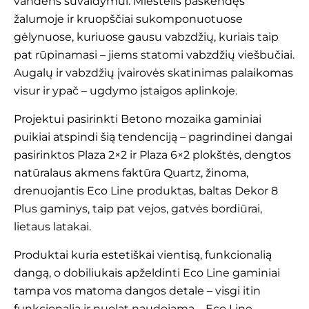
vandens suvaldymui. Miestelis paskendęs
žalumoje ir kruopščiai sukomponuotuose
gėlynuose, kuriuose gausu vabzdžių, kuriais taip
pat rūpinamasi – jiems statomi vabzdžių viešbučiai.
Augalų ir vabzdžių įvairovės skatinimas palaikomas
visur ir ypač – ugdymo įstaigos aplinkoje.
Projektui pasirinkti Betono mozaika gaminiai
puikiai atspindi šią tendenciją – pagrindinei dangai
pasirinktos
Plaza 2×2
ir
Plaza 6×2
plokštės, dengtos
natūralaus akmens faktūra
Quartz
, žinoma,
drenuojantis
Eco Line
produktas, baltas
Dekor 8
Plus
gaminys, taip pat vejos, gatvės bordiūrai,
lietaus latakai.
Produktai kuria estetiškai vientisą, funkcionalią
dangą, o dobiliukais apželdinti Eco Line gaminiai
tampa vos matoma dangos detale – visgi itin
funkcionalia ir nuolat naudojama – Eco Line