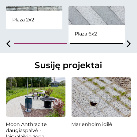
Plaza 2x2
Plaza 6x2
Susiję projektai
Moon Anthracite
Marienholm idilė
daugiaspalvė -
laisvalaikio zonai