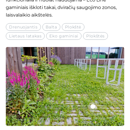
gaminiais iškloti takai, dviračių saugojimo zonos,
laisvalaikio aikštelės.
Drenuojantis
Balta
Plokštė
Lietaus latakas
Eko gaminiai
Plokštės