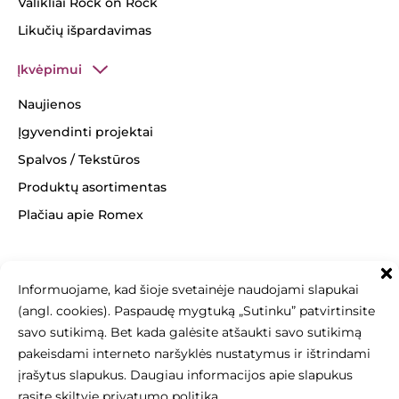
Valikliai Rock on Rock
Likučių išpardavimas
Įkvėpimui
Naujienos
Įgyvendinti projektai
Spalvos / Tekstūros
Produktų asortimentas
Plačiau apie Romex
Informuojame, kad šioje svetainėje naudojami slapukai
(angl. cookies). Paspaudę mygtuką „Sutinku” patvirtinsite
+370 463 14062
info@betonomozaika.lt
savo sutikimą. Bet kada galėsite atšaukti savo sutikimą
pakeisdami interneto naršyklės nustatymus ir ištrindami
įrašytus slapukus. Daugiau informacijos apie slapukus
rasite skiltyje
privatumo politika