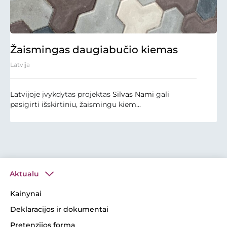
Žaismingas daugiabučio kiemas
Latvija
Latvijoje įvykdytas projektas
Silvas Nami
gali
pasigirti išskirtiniu, žaismingu kiem...
Aktualu
Kainynai
Deklaracijos ir dokumentai
Pretenzijos forma