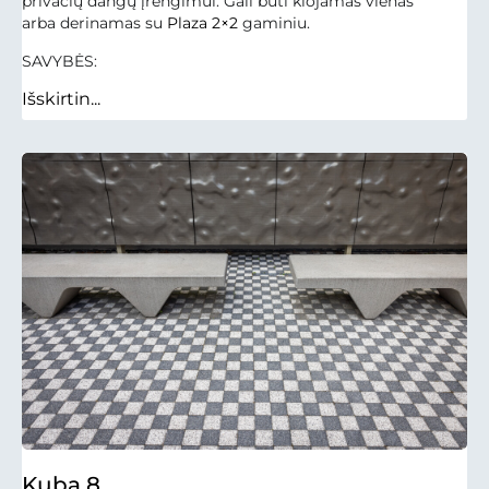
privačių dangų įrengimui. Gali būti klojamas vienas
arba derinamas su
Plaza 2×2
gaminiu.
SAVYBĖS:
Išskirtin...
Kuba 8