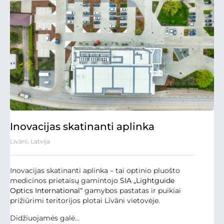
Inovacijas skatinanti aplinka
Līvāni, Latvija
Inovacijas skatinanti aplinka – tai optinio pluošto
medicinos prietaisų gamintojo
SIA „Lightguide
Optics International“
gamybos pastatas ir puikiai
prižiūrimi teritorijos plotai Līvāni vietovėje.
Didžiuojamės galė...