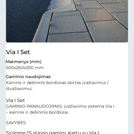
Via I Set
Matmenys (mm)
500x260x300 mm
Gaminio naudojimas:
Kairinis ir dešininis bordiūras skirtas įvažiavimui /
išvažiavimui.
Via I Set
GAMINIO PANAUDOJIMAS: įvažiavimo sistema Via I
– kairinis ir dešininis bordiūrai.
SAVYBĖS:
Siūlome 1S stiprio gaminį. Kartu su Via I