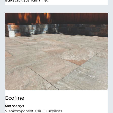
aukščio); standartinė...
Ecofine
Matmenys
Vienkomponentis siūlių užpildas.