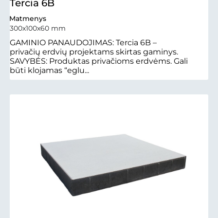
Tercia 6B
Matmenys
300x100x60 mm
GAMINIO PANAUDOJIMAS: Tercia 6B –
privačių erdvių projektams skirtas gaminys.
SAVYBĖS: Produktas privačioms erdvėms. Gali
būti klojamas “eglu...