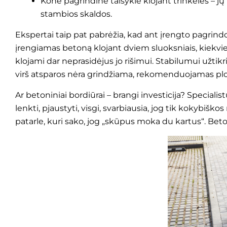
Kone pagrindinė taisyklė klojant trinkeles – jų 
stambios skaldos.
Ekspertai taip pat pabrėžia, kad ant įrengto pagrin
įrengiamas betoną klojant dviem sluoksniais, kiekvien
klojami dar neprasidėjus jo rišimui. Stabilumui užtikr
virš atsparos nėra grindžiama, rekomenduojamas plot
Ar betoniniai bordiūrai – brangi investicija? Specialis
lenkti, pjaustyti, visgi, svarbiausia, jog tik kokybiš
patarle, kuri sako, jog „skūpus moka du kartus“. Beton