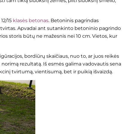
ti tam tikrą sluoksnį žemės, pilti sluoksnį smėlio,
12/15
klasės betonas
. Betoninis pagrindas
i tvirtas. Apvadai ant sutankinto betoninio pagrindo
urios storis būtų ne mažesnis nei 10 cm. Vietos, kur
gūracijos, bordiūrų skaičiaus, nuo to, ar juos reikės
uoti norimą rezultatą. Iš esmės galima vadovautis sena
cinį tvirtumą, vientisumą, bet ir puikią išvaizdą.