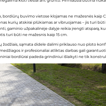
negalima kloti tiesiai ant grunto. Pirmiausia būtina nukas
do, bordiūrų buvimo vietose klojamas ne mažesnės kaip C 
as kurių atskirai plūkiamas ar vibruojamas – jis turi būt
inti, gaminio užpakalinėje dalyje reikia įrengti atsparą, k
is turi būti ne mažesnis kaip 15 cm.
tų žodžiais, sąmata didele dalimi priklauso nuo ploto konfi
kos medžiagos ir profesionaliai atliktas darbas gali garant
iniai bordiūrai padeda grindiniui išlaikyti ne tik konstruk