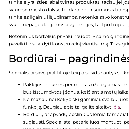
trinkelė yra išties labai tvirtas produktas, tačiau jei 
siaurose miesto dalyse tai daro net ir sunkusis trans
trinkelės ilgainiui išjudinamos, netenka savo konstrukc
sykiu, nepageidaujamos augmenijos, tad po truputį jo
Betoninius bortelius privalu naudoti visame grindin
paveikti ir suardyti konstrukcinį vientisumą. Toks gri
Bordiūrai – pagrindinė
Specialistai savo praktikoje teigia susiduriantys su k
Paklojus trinkeles perimetras užbaigiamas ne bo
bus išstumdytos į šonus, keičiantis metų laika
Ne mažiau nei kokybiški gaminiai, svarbu juos s
funkciją. Daugiau apie tai galite skaityti
čia
.
Bordiūrų ar apvadų poslinkius lemia temperatū
suglausti. Specialistai pataria juos montuoti 