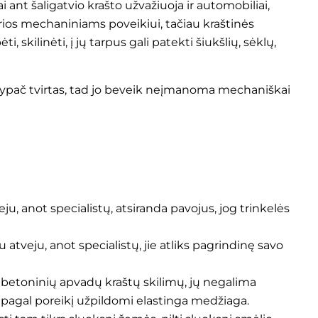
ai ant šaligatvio krašto užvažiuoja ir automobiliai,
parios mechaniniams poveikiui, tačiau kraštinės
 skilinėti, į jų tarpus gali patekti šiukšlių, sėklų,
a ypač tvirtas, tad jo beveik neįmanoma mechaniškai
u, anot specialistų, atsiranda pavojus, jog trinkelės
atveju, anot specialistų, jie atliks pagrindinę savo
 betoninių apvadų kraštų skilimų, jų negalima
a pagal poreikį užpildomi elastinga medžiaga.