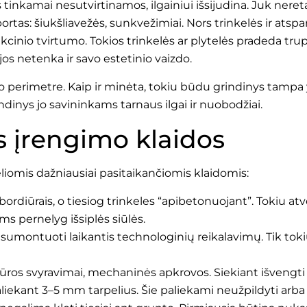
jos tinkamai nesutvirtinamos, ilgainiui išsijudina. Juk neret
portas: šiukšliavežės, sunkvežimiai. Nors trinkelės ir ats
inio tvirtumo. Tokios trinkelės ar plytelės pradeda trupėti,
s netenka ir savo estetinio vaizdo.
io perimetre. Kaip ir minėta, tokiu būdu grindinys tamp
ndinys jo savininkams tarnaus ilgai ir nuobodžiai.
s įrengimo klaidos
eliomis dažniausiai pasitaikančiomis klaidomis:
rdiūrais, o tiesiog trinkeles “apibetonuojant”. Tokiu atvej
ms pernelyg išsiplės siūlės.
umontuoti laikantis technologinių reikalavimų. Tik tokiu 
ros svyravimai, mechaninės apkrovos. Siekiant išvengti
paliekant 3–5 mm tarpelius. Šie paliekami neužpildyti arb