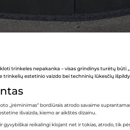
 pakloti trinkeles nepakanka – visas grindinys turėtų būti
rie trinkelių estetinio vaizdo bei techninių lūkesčių išpil
entas
ploto „įrėminimas“ bordiūrais atrodo savaime suprantamas 
 estetine išvaizda, kiemo ar aikštės dizainu.
 gyvybiškai reikalingi klojant net ir tokias, atrodo, tik pė