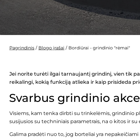
Pagrindinis
/
Blogo įrašai
/
Bordiūrai - grindinio "rėmai"
Jei norite turėti ilgai tarnaujantį grindinį, vien tik
reikalingi, kokią funkciją atlieka ir kaip prisideda p
Svarbus grindinio akc
Visiems, kam tenka dirbti su trinkelėmis, grindinio 
susijusios su techniniais parametrais, na o kitos ir su
Galima pradėti nuo to, jog borteliai yra nepakeičiami ir