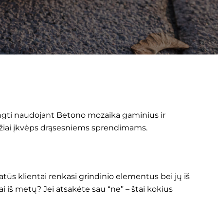
 įrengti naudojant Betono mozaika gaminius ir
džiai įkvėps drąsesniems sprendimams.
tūs klientai renkasi grindinio elementus bei jų iš
i iš metų? Jei atsakėte sau “ne” – štai kokius