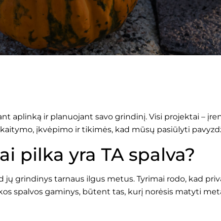
riant aplinką ir planuojant savo grindinį. Visi projektai –
kaitymo, įkvėpimo ir tikimės, kad mūsų pasiūlyti pavyz
rai pilka yra TA spalva?
ų grindinys tarnaus ilgus metus. Tyrimai rodo, kad priva
os spalvos gaminys, būtent tas, kurį norėsis matyti meta