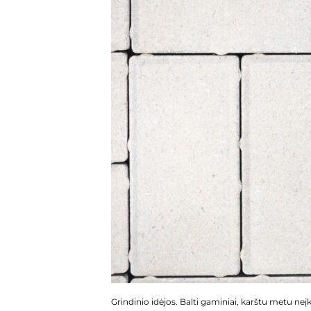
Grindinio idėjos. Balti gaminiai, karštu metu ne