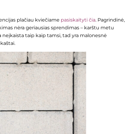
encijas plačiau kviečiame
pasiskaityti čia
. Pagrindinė,
inkimas nėra geriausias sprendimas – karštu metu
 neįkaista taip kaip tamsi, tad yra malonesnė
kaštai.