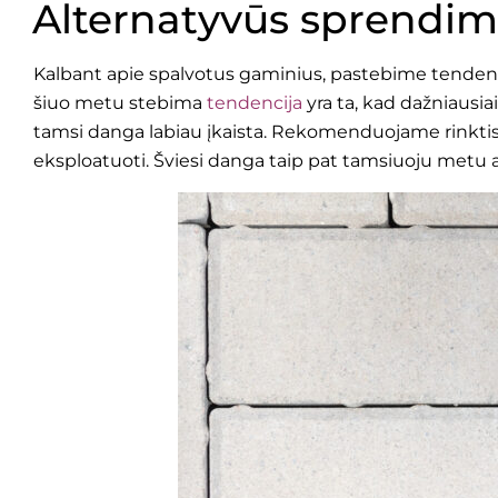
Alternatyvūs sprendima
Kalbant apie spalvotus gaminius, pastebime tendenc
šiuo metu stebima
tendencija
yra ta, kad dažniausi
tamsi danga labiau įkaista. Rekomenduojame rinktis š
eksploatuoti. Šviesi danga taip pat tamsiuoju metu 