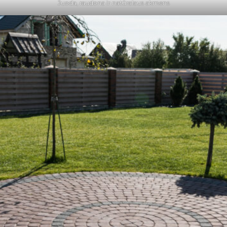
Juoda, raudona ir natūralaus akmens