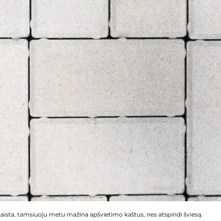
įkaista, tamsiuoju metu mažina apšvietimo kaštus, nes atspindi šviesą.