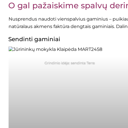
O gal pažaiskime spalvų derin
Nusprendus naudoti vienspalvius gaminius – puikiausi
natūralaus akmens faktūra dengtais gaminiais. Dalinamė
Sendinti gaminiai
Grindinio idėja: sendinta Terra