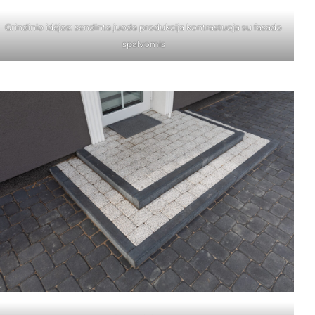
Grindinio idėjos: sendinta juoda produkcija kontrastuoja su fasado
spalvomis