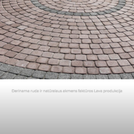
Derinama ruda ir natūralaus akmens faktūros Lava produkcija