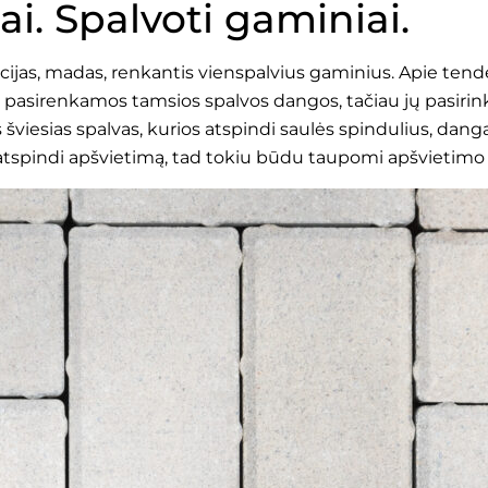
i. Spalvoti gaminiai.
ijas, madas, renkantis vienspalvius gaminius. Apie tend
ai pasirenkamos tamsios spalvos dangos, tačiau jų pasir
viesias spalvas, kurios atspindi saulės spindulius, danga
atspindi apšvietimą, tad tokiu būdu taupomi apšvietimo 