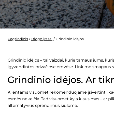
Pagrindinis
/
Blogo įrašai
/
Grindinio idėjos
Grindinio idėjos – tai vaizdai, kurie tarnaus jums, ku
įgyvendintos privačiose erdvėse. Linkime smagaus s
Grindinio idėjos. Ar tik
Klientams visuomet rekomenduojame įsivertinti, kad j
esmės nekeičia. Tad visuomet kyla klausimas – ar pilk
alternatyvius sprendimus siūlome.