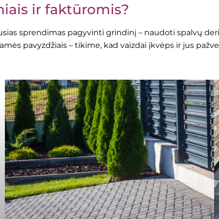
iais ir faktūromis?
as sprendimas pagyvinti grindinį – naudoti spalvų derin
s pavyzdžiais – tikime, kad vaizdai įkvėps ir jus pažvelgt