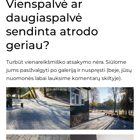
Vienspalvė ar
daugiaspalvė
sendinta atrodo
geriau?
Turbūt vienareikšmiško atsakymo nėra. Siūlome
jums pasižvalgyti po galeriją ir nuspręsti (beje, jūsų
nuomonės labai lauksime komentarų skiltyje).