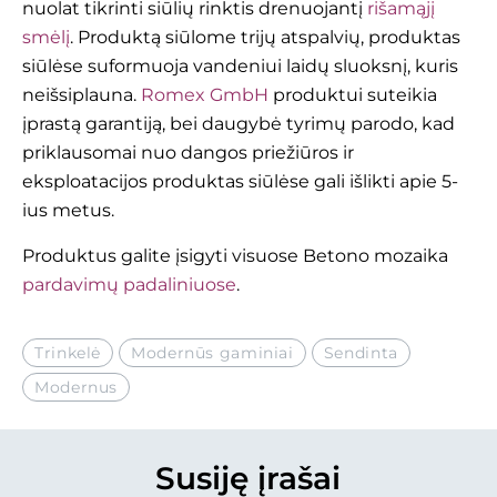
nuolat tikrinti siūlių rinktis drenuojantį
rišamąjį
smėlį
. Produktą siūlome trijų atspalvių, produktas
siūlėse suformuoja vandeniui laidų sluoksnį, kuris
neišsiplauna.
Romex GmbH
produktui suteikia
įprastą garantiją, bei daugybė tyrimų parodo, kad
priklausomai nuo dangos priežiūros ir
eksploatacijos produktas siūlėse gali išlikti apie 5-
ius metus.
Produktus galite įsigyti visuose Betono mozaika
pardavimų padaliniuose
.
Trinkelė
Modernūs gaminiai
Sendinta
Modernus
Susiję įrašai