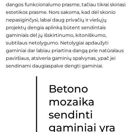
dangos funkcionalumo prasme, tačiau tikrai skiriasi
estetikos prasme. Nors sakoma, kad dėl skonio
nepasiginčysi, labai daug privačių ir viešųjų
projektų dengia aplinką būtent sendintais
gaminiais dėl jų išskirtinumo, kitoniškumo,
subtilaus netolygumo. Netolygiai apdaužyti
gaminiai dar labiau priartina dangą prie natūralaus
paviršiaus, atsiveria gaminių spalvynas, ypač jei
sendinami daugiaspalve dengti gaminiai.
Betono
mozaika
sendinti
gaminiai yra