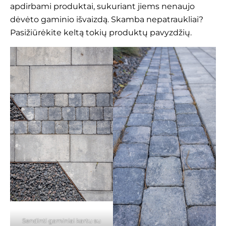
apdirbami produktai, sukuriant jiems nenaujo
dėvėto gaminio išvaizdą. Skamba nepatraukliai?
Pasižiūrėkite keltą tokių produktų pavyzdžių.
Sendinti gaminiai kartu su