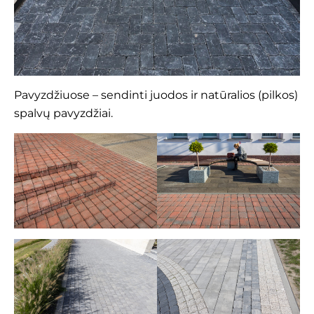
Pavyzdžiuose – sendinti juodos ir natūralios (pilkos)
spalvų pavyzdžiai.