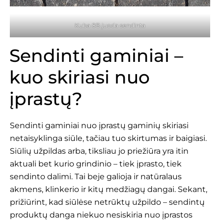
Kuba 8B juoda sendinta
Sendinti gaminiai –
kuo skiriasi nuo
įprastų?
Sendinti gaminiai nuo įprastų gaminių skiriasi
netaisyklinga siūle, tačiau tuo skirtumas ir baigiasi.
Siūlių užpildas arba, tiksliau jo priežiūra yra itin
aktuali bet kurio grindinio – tiek įprasto, tiek
sendinto dalimi. Tai beje galioja ir natūralaus
akmens, klinkerio ir kitų medžiagų dangai. Sekant,
prižiūrint, kad siūlėse netrūktų užpildo – sendintų
produktų danga niekuo nesiskiria nuo įprastos