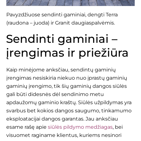
Pavyzdžiuose sendinti gaminiai, dengti Terra
(raudona – juoda) ir Granit daugiaspalvėmis.
Sendinti gaminiai –
įrengimas ir priežiūra
Kaip minėjome anksčiau, sendintų gaminių
įrengimas nesiskiria niekuo nuo įprastų gaminių
gaminių įrengimo, tik šių gaminių dangos siūlės
gali būti didesnės dėl sendinimo metu
apdaužomų gaminio kraštų. Siūlės užpildymas yra
svarbus bet kokios dangos saugumo, tinkamumo
eksploatacijai dangos garantas. Jau anksčiau
esame rašę apie
siūlės pildymo medžiagas
, bei
visuomet raginame klientus, kuriems nesinori