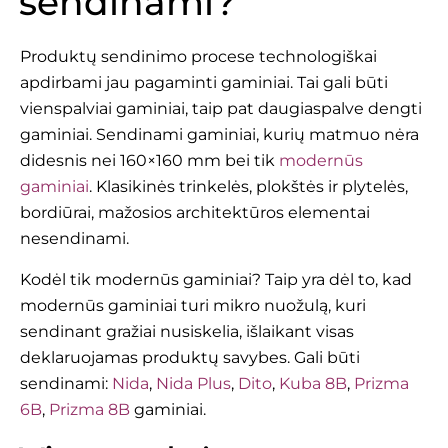
sendinami?
Produktų sendinimo procese technologiškai
apdirbami jau pagaminti gaminiai. Tai gali būti
vienspalviai gaminiai, taip pat daugiaspalve dengti
gaminiai. Sendinami gaminiai, kurių matmuo nėra
didesnis nei 160×160 mm bei tik
modernūs
gaminiai
. Klasikinės trinkelės, plokštės ir plytelės,
bordiūrai, mažosios architektūros elementai
nesendinami.
Kodėl tik modernūs gaminiai? Taip yra dėl to, kad
modernūs gaminiai turi mikro nuožulą, kuri
sendinant gražiai nusiskelia, išlaikant visas
deklaruojamas produktų savybes. Gali būti
sendinami:
Nida
,
Nida Plus
,
Dito
,
Kuba 8B
,
Prizma
6B
,
Prizma 8B
gaminiai.