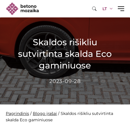
LT
Skaldos rišikliu
sutvirtinta skalda Eco
gaminiuose
2023-09-28
Pagrindinis
/
Blogo įrašai
/
Skaldos rišikliu sutvirtinta
skalda Eco gaminiuose