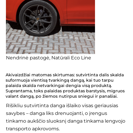
Nendrinė pastogė, Natūrali Eco Line
Akivaizdžiai matomas skirtumas: sutvirtinta dalis skalda
suformuoja vientisą tvarkingą dangą, kai tuo tarpu
palaida skalda netvarkingai dengia visą produktą.
Suprantama, toks palaidas produktas barstysis, migruos
valant dangą, po žiemos nutirpus sniegui ir panašiai.
Rišikliu sutvirtinta danga išlaiko visas geriausias
savybes – danga liks drenuojanti, o įrengus
tinkamo aukščio sluoksnį danga tinkama lengvojo
transporto apkrovoms.