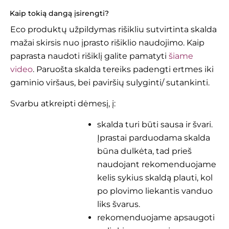
Kaip tokią dangą įsirengti?
Eco produktų užpildymas rišikliu sutvirtinta skalda
mažai skirsis nuo įprasto rišiklio naudojimo. Kaip
paprasta naudoti rišiklį galite pamatyti
šiame
video
. Paruošta skalda tereiks padengti ertmes iki
gaminio viršaus, bei paviršių sulyginti/ sutankinti.
Svarbu atkreipti dėmesį, į:
skalda turi būti sausa ir švari.
Įprastai parduodama skalda
būna dulkėta, tad prieš
naudojant rekomenduojame
kelis sykius skaldą plauti, kol
po plovimo liekantis vanduo
liks švarus.
rekomenduojame apsaugoti