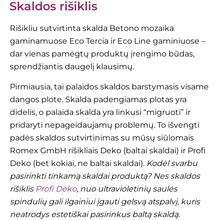
Skaldos rišiklis
Rišikliu sutvirtinta skalda Betono mozaika
gaminamuose Eco Tercia ir Eco Line gaminiuose –
dar vienas pamėgtų produktų įrengimo būdas,
sprendžiantis daugelį klausimų.
Pirmiausia, tai palaidos skaldos barstymasis visame
dangos plote. Skalda padengiamas plotas yra
didelis, o palaida skalda yra linkusi “migruoti” ir
pridaryti nepageidaujamų problemų. To išvengti
padės skaldos sutvirtinimas su mūsų siūlomais
Romex GmbH rišikliais Deko (baltai skaldai) ir Profi
Deko (bet kokiai, ne baltai skaldai).
Kodėl svarbu
pasirinkti tinkamą skaldai produktą? Nes skaldos
rišiklis
Profi Deko
, nuo ultravioletinių saulės
spindulių gali ilgainiui įgauti gelsvą atspalvį, kuris
neatrodys estetiškai pasirinkus baltą skaldą.