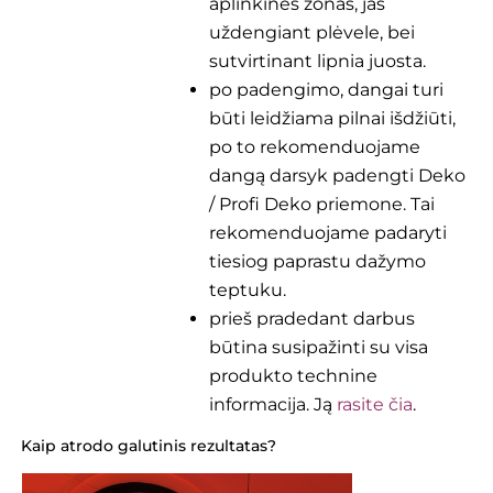
aplinkines zonas, jas
uždengiant plėvele, bei
sutvirtinant lipnia juosta.
po padengimo, dangai turi
būti leidžiama pilnai išdžiūti,
po to rekomenduojame
dangą darsyk padengti Deko
/ Profi Deko priemone. Tai
rekomenduojame padaryti
tiesiog paprastu dažymo
teptuku.
prieš pradedant darbus
būtina susipažinti su visa
produkto technine
informacija. Ją
rasite čia
.
Kaip atrodo galutinis rezultatas?