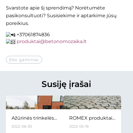
Svarstote apie šį sprendimą? Norėtumėte
pasikonsultuoti? Susisiekime ir aptarkime jūsų
poreikius.
+37061874836
produktai@betonomozaika.lt
Eko gaminiai
Susiję įrašai
Ažūrinės trinkelės:
ROMEX produktai -
kam skirti Eco Line
tobulai dangai
2022-06-30
2022-05-19
ir Eco Domino