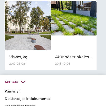
drenuojantys
produktai
Viskas, ką
Ažūrinės trinkelės -
turėtumėte žinoti
ne tik dizaino
2019-05-08
2018-10-28
apie siūles ir
elementas
užpildus
Aktualu
Kainynai
Deklaracijos ir dokumentai
Pretenzijos forma