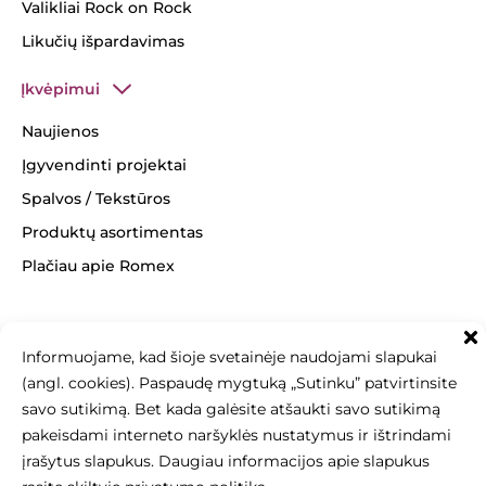
Valikliai Rock on Rock
Likučių išpardavimas
Įkvėpimui
Naujienos
Įgyvendinti projektai
Spalvos / Tekstūros
Produktų asortimentas
Plačiau apie Romex
Informuojame, kad šioje svetainėje naudojami slapukai
+370 463 14062
(angl. cookies). Paspaudę mygtuką „Sutinku” patvirtinsite
info@betonomozaika.lt
savo sutikimą. Bet kada galėsite atšaukti savo sutikimą
pakeisdami interneto naršyklės nustatymus ir ištrindami
įrašytus slapukus. Daugiau informacijos apie slapukus