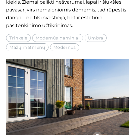
kiekis. Žiemai palikti nešvarumai, lapai ir šiukšles
pavasarį virs nemaloniomis dėmėmis, tad rūpestis
danga – ne tik investicija, bet ir estetinio
pasitenkinimo užtikrinimas.
Trinkelė
Modernūs gaminiai
Umbra
Mažų matmenų
Modernus