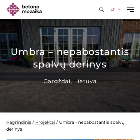
LT
Umbra – nepabostantis
spalvų derinys
Gargždai, Lietuva
Pagrindinis
/
Projektai
/
Umbra - nepabostantis spalvų
derinys