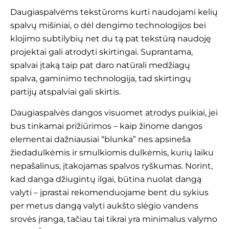
Daugiaspalvėms tekstūroms kurti naudojami kelių
spalvų mišiniai, o dėl dengimo technologijos bei
klojimo subtilybių net du tą pat tekstūrą naudoję
projektai gali atrodyti skirtingai. Suprantama,
spalvai įtaką taip pat daro natūrali medžiagų
spalva, gaminimo technologija, tad skirtingų
partijų atspalviai gali skirtis.
Daugiaspalvės dangos visuomet atrodys puikiai, jei
bus tinkamai prižiūrimos – kaip žinome dangos
elementai dažniausiai “blunka” nes apsineša
žiedadulkėmis ir smulkiomis dulkėmis, kurių laiku
nepašalinus, įtakojamas spalvos ryškumas. Norint,
kad danga džiugintų ilgai, būtina nuolat dangą
valyti – įprastai rekomenduojame bent du sykius
per metus dangą valyti aukšto slėgio vandens
srovės įranga, tačiau tai tikrai yra minimalus valymo