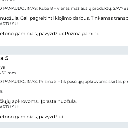
 PANAUDOJIMAS: Kuba 8 – vienas mažiausių produktų. SAVYBĖ
 nuožula. Gali pagreitinti klojimo darbus. Tinkamas tran
ARTU SU:
betono gaminiais, pavyzdžiui: Prizma gamini...
a 5
ys
0x50 mm
 PANAUDOJIMAS: Prizma 5 – tik pėsčiųjų apkrovoms skirtas pr
S:
čiųjų apkrovoms. Įprasta nuožula.
ARTU SU:
betono gaminiais, pavyzdžiui: