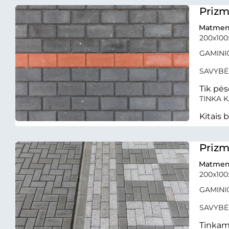
Prizm
Matmen
200x10
GAMINIO
SAVYBĖ
Tik pės
TINKA K
Kitais 
Prizm
Matmen
200x10
GAMINIO
SAVYBĖ
Tinkam