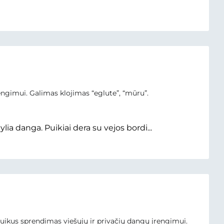
gimui. Galimas klojimas “eglute”, “mūru”.
ia danga. Puikiai dera su vejos bordi...
us sprendimas viešųjų ir privačių dangų įrengimui.