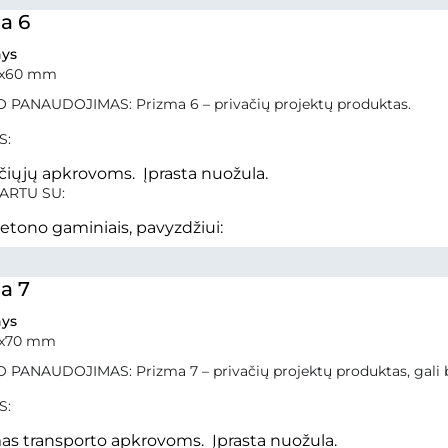
a 6
ys
0x60 mm
 PANAUDOJIMAS: Prizma 6 – privačių projektų produktas.
S:
čiųjų apkrovoms. Įprasta nuožula.
ARTU SU:
betono gaminiais, pavyzdžiui:
a 7
ys
0x70 mm
 PANAUDOJIMAS: Prizma 7 – privačių projektų produktas, gali b
S:
as transporto apkrovoms. Įprasta nuožula.