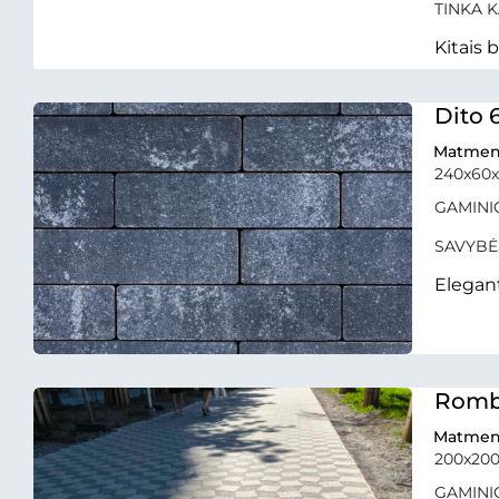
TINKA K
Kitais 
Dito 
Matmen
240x60
GAMINIO 
SAVYBĖ
Elegant
Rom
Matmen
200x20
GAMINIO