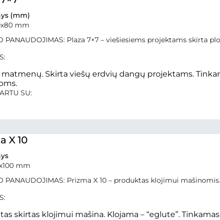
ys (mm)
0x80 mm
 PANAUDOJIMAS: Plaza 7×7 – viešiesiems projektams skirta plo
S:
ų matmenų. Skirta viešų erdvių dangų projektams. Tink
oms.
ARTU SU:
a X 10
ys
0x100 mm
 PANAUDOJIMAS: Prizma X 10 – produktas klojimui mašinomis
S:
as skirtas klojimui mašina. Klojama – “eglute”. Tinkama