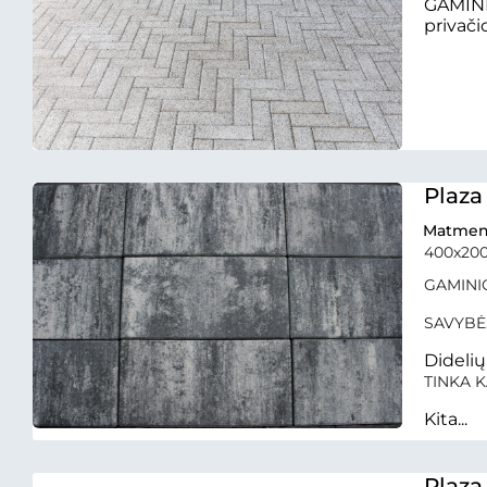
GAMINI
privači
Plaza
Matmen
400x20
GAMINIO
SAVYBĖ
Dideli
TINKA K
Kita...
Plaza