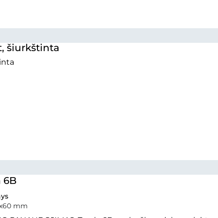
, šiurkštinta
inta
a 6B
ys
0x60 mm