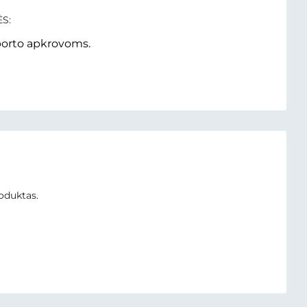
S:
sporto apkrovoms.
oduktas.