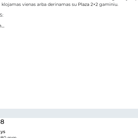
i klojamas vienas arba derinamas su
Plaza 2×2
gaminiu.
S:
...
 8
ys
0x80 mm