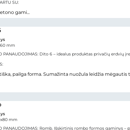
ARTU SU:
betono gami...
6
ys
x60 mm
PANAUDOJIMAS: Dito 6 – idealus produktas privačių erdvių įren
S:
iška, pailga forma. Sumažinta nuožula leidžia mėgautis tyl
b
ys
0x80 mm
 PANAUDOJIMAS: Romb. Išskirtinis rombo formos gaminys – puik