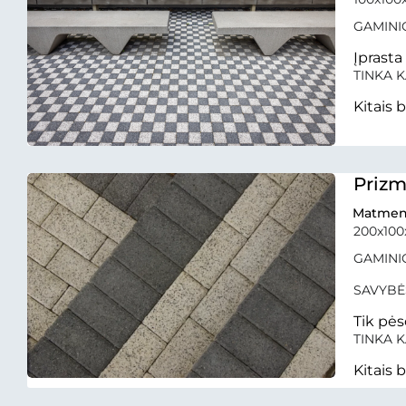
GAMINIO
Įprasta
TINKA K
Kitais 
Prizm
Matmen
200x10
GAMINIO
SAVYBĖ
Tik pės
TINKA K
Kitais 