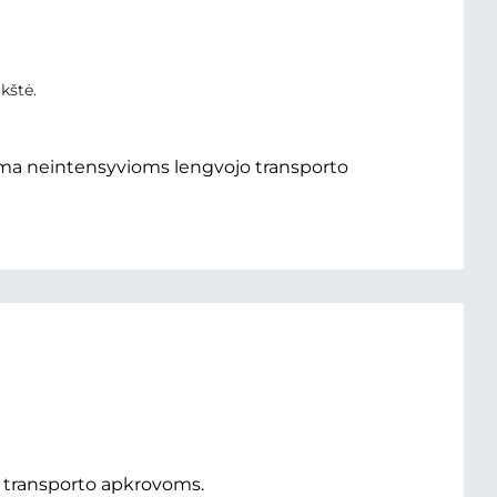
kštė.
ama neintensyvioms lengvojo transporto
.
s transporto apkrovoms.