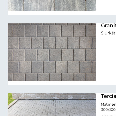
Granit
Šiurkšt
Terci
Matmen
300x10