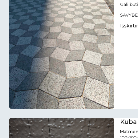
Gali būt
SAVYBĖ
Išskirtin
Kuba
Matmen
100x10