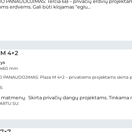
O PANAUDOJIMAS: Tercia 6B – privačių erdvių projekta
oms erdvėms. Gali būti klojamas “eglu...
 M 4×2
ys
0x60 mm
 PANAUDOJIMAS: Plaza M 4×2 – privatiems projektams skirta p
S:
ų matmenų. Skirta privačių dangų projektams. Tinkama 
ARTU SU:
 7×7