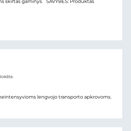
ms skirtas gaminys. SAVYBĖS: Produktas
lokštė.
neintensyvioms lengvojo transporto apkrovoms.