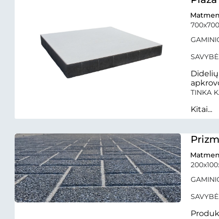
Matmen
700x70
GAMINIO
SAVYBĖ
Dideli
apkrov
TINKA K
Kitai...
Prizm
Matmen
200x10
GAMINIO
SAVYBĖ
Produkt