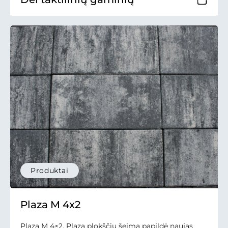
Produktai
Plaza M 4x2
Plaza M 4×2. Plaza plokščių šeimą papildė naujas