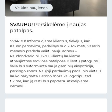
Veiklos naujienos
SVARBU! Persikėlėme į naujas
patalpas.
SVARBU! Informuojame klientus, tiekėjus, kad
Kauno pardavimų padalinys nuo 2026 metų vasario
mėnesio pradeda veikti nauju adresu –
Raudondvario pl. 157D. Klientų laukiame
atnaujintose erdviose patalpose. Klientų patogumui
šalia bus suformuota nauja gaminių ekspozicija,
parkingo zonos. Naujoji pardavimų padalinio vieta iš
lauko pažymėta Betono mozaika logotipu, tad
tikime, kad ją rasti bus paprasta. Atkreipiame
dėmesį,...