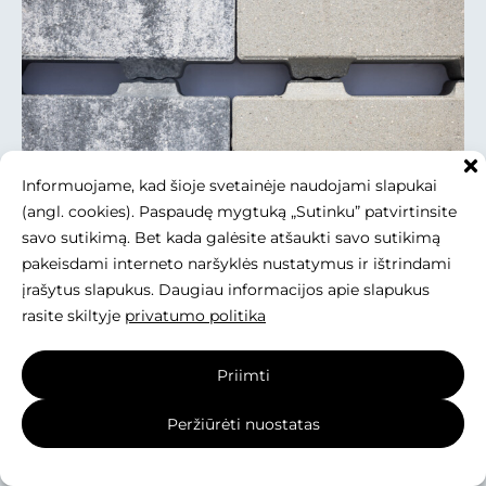
Informuojame, kad šioje svetainėje naudojami slapukai
(angl. cookies). Paspaudę mygtuką „Sutinku” patvirtinsite
Produktai
savo sutikimą. Bet kada galėsite atšaukti savo sutikimą
pakeisdami interneto naršyklės nustatymus ir ištrindami
įrašytus slapukus. Daugiau informacijos apie slapukus
Eco Tercia - naujasis ažūrinis
rasite skiltyje
privatumo politika
gaminys
Eco Tercia ir kiti drenuojantys gaminiai. Eco Tercia –
Priimti
tai naujas produktas Eko (ažūrinių) gaminių linijoje,
puikiai tinkantis derinti su Tercia trinkelėmis. Visi
Peržiūrėti nuostatas
Eko segmento gaminiai turi ertmes, kurias galima
įrengiant užsodinti žole, augalais, arba užpildyti
akmenukais, skalda. Toks įrengimo būdas įgalina