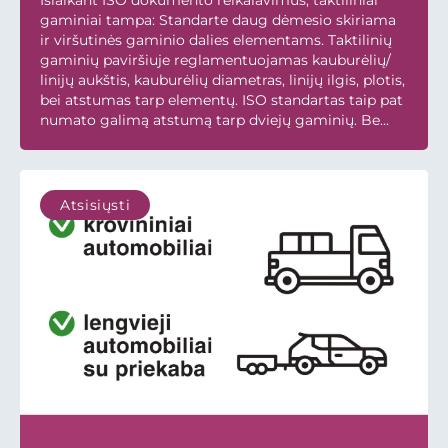
Išlaikant ISO dokumento reikalavimus, taktiliniai
gaminiai tampa: Standarte daug dėmesio skiriama
ir viršutinės gaminio dalies elementams. Taktilinių
gaminių paviršiuje reglamentuojamas kauburėlių/
linijų aukštis, kauburėlių diametras, linijų ilgis, plotis,
bei atstumas tarp elementų. ISO standartas taip pat
numato galimą atstumą tarp dviejų gaminių. Be...
Atsisiųsti