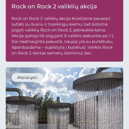
Rock on Rock 2 valiklių akcija
Rock on Rock 2 valiklių akcija Kviečiame pavasarį
sutikti su švariu ir tvarkingu kiemu, tad siūlome
įsigyti valiklių Rock on Rock 2, patrauklia kaina.
Akcija galioja tik įsigyjant 6 valiklio pakuotes po 1 L
(tai neatnaujinta pakuotė, naujoji yra su purkštuku,
išparduodama – supilstyta į butelius). Valiklis Rock
on Rock 2 skirtas samanų šalinimui, bei...
Atsisiųsti