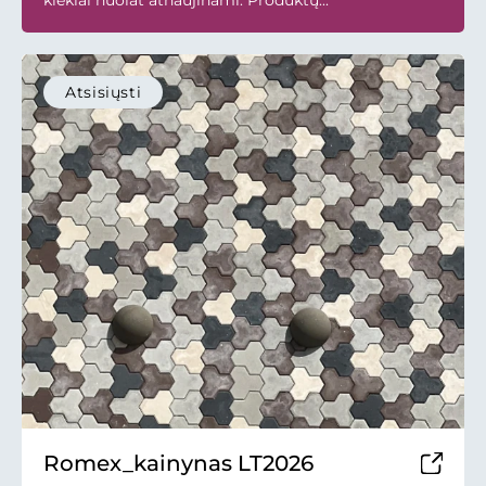
kiekiai nuolat atnaujinami. Produktų...
Atsisiųsti
Romex_kainynas LT2026