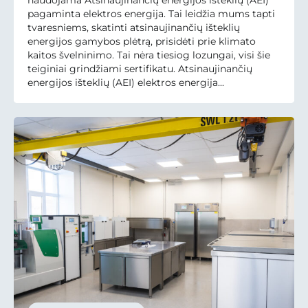
naudojama Atsinaujinančių energijos išteklių (AEI)
pagaminta elektros energija. Tai leidžia mums tapti
tvaresniems, skatinti atsinaujinančių išteklių
energijos gamybos plėtrą, prisidėti prie klimato
kaitos švelninimo. Tai nėra tiesiog lozungai, visi šie
teiginiai grindžiami sertifikatu. Atsinaujinančių
energijos išteklių (AEI) elektros energija...