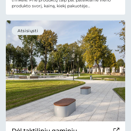
trinkelė. Prie produktų taip pat pateikiame vieno
produkto svorį, kainą, kiekį pakuotėje...
Atsisiųsti
Dėl taktilinių gaminių