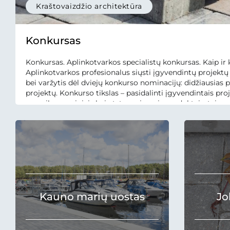
Kraštovaizdžio architektūra
Konkursas
Konkursas. Aplinkotvarkos specialistų konkursas. Kaip ir
Aplinkotvarkos profesionalus siųsti įgyvendintų projektų
bei varžytis dėl dviejų konkurso nominacijų: didžiausias p
projektų. Konkurso tikslas – pasidalinti įgyvendintais pr
mozaika gaminiais bei atstovaujamais produktais, taip pat 
kraštovaizdžio architektų įgyvendinti projektai, juose turi 
Kauno marių uostas
Jo