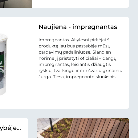
Betono mozaika logotipu, tad tikime,
kad ją rasti bus paprasta. Atkreipiame
dėmesį,...
Naujiena - impregnantas
Impregnantas. Akylesni pirkėjai šį
produktą jau bus pastebėję mūsų
pardavimų padaliniuose. Šiandien
norime jį pristatyti oficialiai – dangų
impregnantas, leisiantis džiaugtis
ryškiu, tvarkingu ir itin švariu grindiniu
Jurga. Tiesa, impregnanto sluoksnis
dėvisi priklausomai nuo dangos
eksploatavimo intensyvumo. Produktą
siūlome 1 ir 3 litrų pakuotėse. Produktų
kainos: 1L – 18 Eur su PVM, 3L – 45...
lybėje