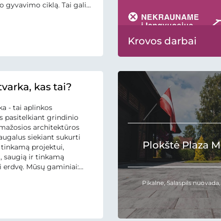
 gyvavimo ciklą. Tai gali
inti tą pačią funkciją
s gaminius. EPD rengimo
rindžiama gaminio būvio
Krovos darbai
nimu (LCA). EPD rengiama
s tarptautiniais
bei tvirtinama...
varka, kas tai?
a - tai aplinkos
 pasitelkiant grindinio
mažosios architektūros
augalus siekiant sukurti
Plokštė Plaza M
 tinkamą projektui,
, saugią ir tinkamą
i erdvę. Mūsų gaminiai:
ytelės, plokštės, vejos ir
Pikalne, Salaspils nuovada,
ūrai, vandens latakai, gėlių
lpeliai, laiptų pakopos, o
ių užpildai, skaldos rišikliai,
i valymo priemonės leidžia