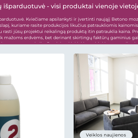
 išparduotuvė - visi produktai vienoje vietoj
parduotuvė. Kviečiame apsilankyti ir įvertinti naująjį Betono mo
lapį, kuriame rasite produkcijos likučius patraukliomis kainomis
 rasti jūsų projektui reikalingą produktą itin patrauklia kaina. P
tik mažoms erdvėms, bet derinant skirtingų faktūrų gaminius gali
 danga, terasa, takeliu. Produktų kiekiai ir pasirinkimas yra riboti, 
aujinami. Produktų...
Veiklos naujienos