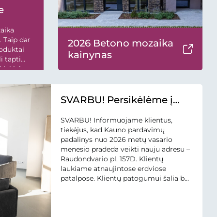
e
zaika
. Taip dar
2026 Betono mozaika
roduktai
kainynas
 tapti
kiekiai
SVARBU! Persikėlėme į
naujas patalpas.
SVARBU! Informuojame klientus,
tiekėjus, kad Kauno pardavimų
padalinys nuo 2026 metų vasario
mėnesio pradeda veikti nauju adresu –
Raudondvario pl. 157D. Klientų
laukiame atnaujintose erdviose
patalpose. Klientų patogumui šalia bus
suformuota nauja gaminių ekspozicija,
parkingo zonos. Naujoji pardavimų
padalinio vieta iš lauko pažymėta