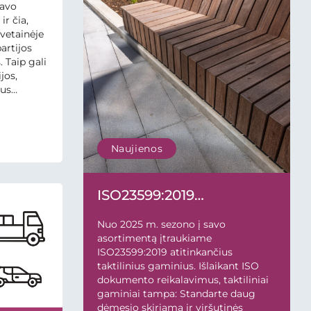
savo
ir čia,
vetainėje
partijos
. Taip gali
jos,
tus
jos
r toje
 lyginant
ame
Naujienos
ISO23599:2019
atitinkantys taktiliniai
Nuo 2025 m. sezono į savo
gaminiai
asortimentą įtraukiame
ISO23599:2019 atitinkančius
taktilinius gaminius. Išlaikant ISO
dokumento reikalavimus, taktiliniai
gaminiai tampa: Standarte daug
dėmesio skiriama ir viršutinės