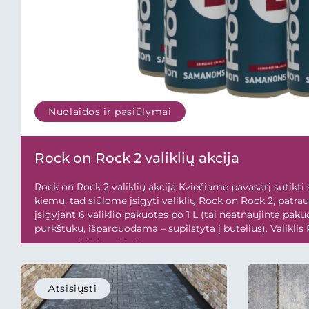
Nuolaidos ir pasiūlymai
Rock on Rock 2 valiklių akcija
Rock on Rock 2 valiklių akcija Kviečiame pavasarį sutikti 
kiemu, tad siūlome įsigyti valiklių Rock on Rock 2, patrauk
įsigyjant 6 valiklio pakuotes po 1 L (tai neatnaujinta pakuo
purkštuku, išparduodama – supilstyta į butelius). Valiklis
samanų šalinimui, bei...
Atsisiųsti