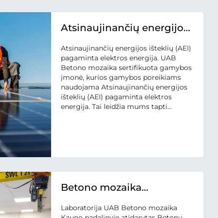
Atsinaujinančių energijos
išteklių (AEI) pagaminta
Atsinaujinančių energijos išteklių (AEI)
elektros energija -
pagaminta elektros energija. UAB
gamybai
Betono mozaika sertifikuota gamybos
įmonė, kurios gamybos poreikiams
naudojama Atsinaujinančių energijos
išteklių (AEI) pagaminta elektros
energija. Tai leidžia mums tapti
tvaresniems, skatinti atsinaujinančių
išteklių energijos gamybos plėtrą,
prisidėti prie klimato kaitos
švelninimo. Tai nėra tiesiog lozungai,
visi šie teiginiai grindžiami sertifikatu.
Atsinaujinančių energijos išteklių (AEI)
elektros energija...
Betono mozaika
Laboratorija
Laboratorija UAB Betono mozaika
Kauno padalinyje atidarytas Betonų,