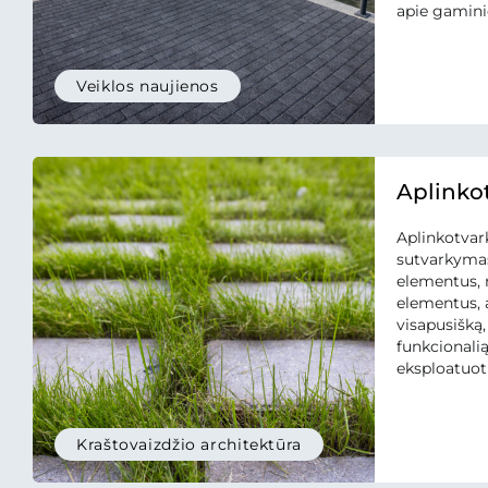
apie gaminio
padėti palyg
atliekančiu
metodika g
Veiklos naujienos
ciklo verti
vadovaujanti
standartais, 
Aplinkot
Aplinkotvark
sutvarkymas
elementus, 
elementus, 
visapusišką,
funkcionalią
eksploatuot
trinkelės, pl
gatvės bordi
vazonai, stu
Kraštovaizdžio architektūra
taip pat siūl
ankeriai be