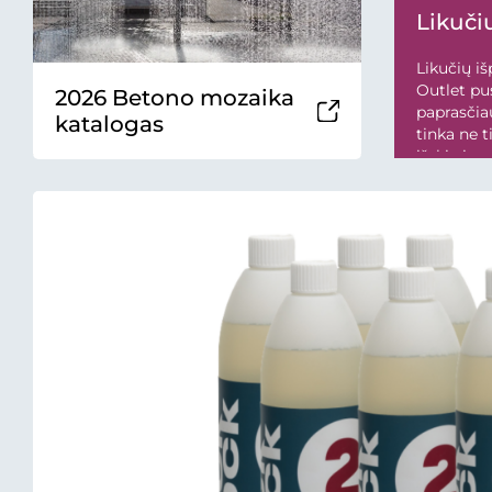
Likučių
Likučių iš
Outlet pus
2026 Betono mozaika
paprasčiau
katalogas
tinka ne 
išskirtine
nuolat atn