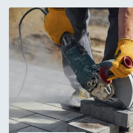
sukurti išski
atitinkančią