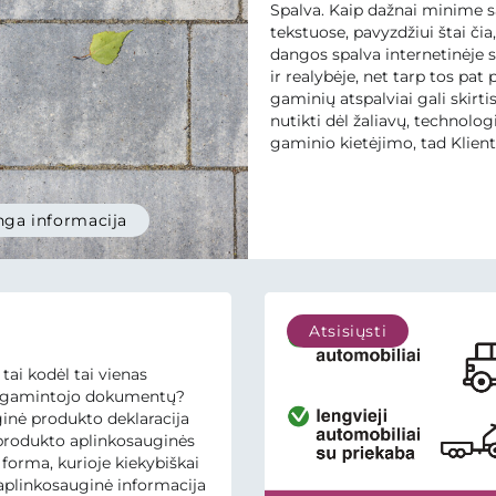
Spalva. Kaip dažnai minime 
tekstuose, pavyzdžiui štai čia, 
dangos spalva internetinėje s
ir realybėje, net tarp tos pat 
gaminių atspalviai gali skirtis
nutikti dėl žaliavų, technologi
gaminio kietėjimo, tad Klien
visuomet įspėjame: Produkci
atspalvis gali būti skirtingas i
pačioje gaminių partijoje bei
ga informacija
su nuotraukomis internetini
puslapyje dėl...
Atsisiųsti
 tai kodėl tai vienas
ų gamintojo dokumentų?
inė produkto deklaracija
 produkto aplinkosauginės
 forma, kurioje kiekybiškai
aplinkosauginė informacija