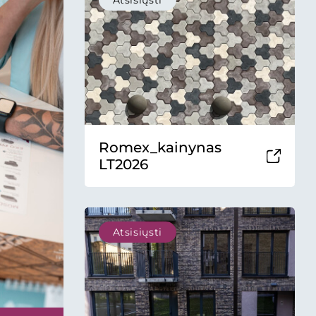
Atsisiųsti
Romex_kainynas
LT2026
Atsisiųsti