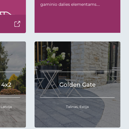
gaminio dalies elementams.
Taktilinių gaminių paviršiuje
reglamentuojamas kauburėlių/ linijų
aukštis, kauburėlių diametras, linijų
ilgis, plotis, bei atstumas tarp
elementų. ISO standartas taip pat
numato galimą atstumą tarp dviejų
gaminių. Be...
 4x2
Golden Gate
 Latvija
Talinas, Estija