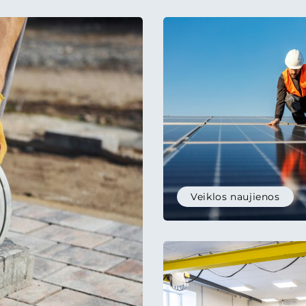
rtinę ir poreikius
 aplinką.
Veiklos naujienos