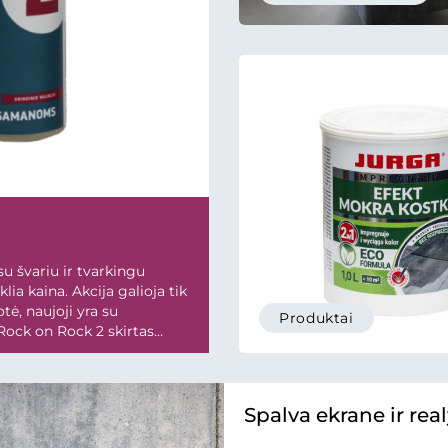
su švariu ir tvarkingu
lia kaina. Akcija galioja tik
tė, naujoji yra su
Produktai
 Rock on Rock 2 skirtas
Spalva ekrane ir rea
skiriasi? Štai kodėl!