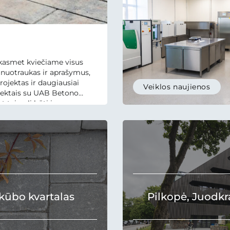
 kasmet kviečiame visus
 nuotraukas ir aprašymus,
rojektas ir daugiausiai
Veiklos naujienos
ojektais su UAB Betono
tai gali būti ir
būti...
kūbo kvartalas
Pilkopė, Juodkr