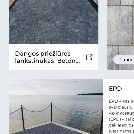
Dangos priežiūros
Naudin
lankstinukas_Betono
mozaika 2025
EPD
EPD – kas ir
svarbiausi
Aplinkosaug
(EPD) – tai
deklaracijos
įvertinama 