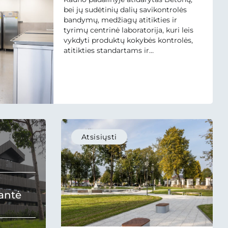
bei jų sudėtinių dalių savikontrolės
bandymų, medžiagų atitikties ir
tyrimų centrinė laboratorija, kuri leis
vykdyti produktų kokybės kontrolės,
atitikties standartams ir
normatyviniams dokumentams
tyrimus, kurti naujus produktus,
testuoti betonų ir mišinių sudėtines
dalis bei atlikti daugelį kitų betono
bandymų ir taikomųjų tyrimų.
Laboratorijų Centro projektas
įgyvendintas po...
Atsisiųsti
antė